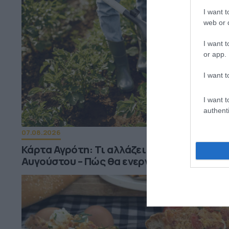
I want t
web or d
I want t
or app.
I want t
I want t
authenti
07.08.2026
Κάρτα Αγρότη: Τι αλλάζει από τις 28
Αυγούστου – Πώς θα ενεργοποιείται