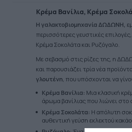
Κρέμα Βανίλια, Κρέμα Σοκολά
Η γαλακτοβιομηχανία ΔΩΔΩΝΗ,
εμ
περισσότερες γευστικές επιλογές,
Κρέμα Σοκολάτα και Ρυζόγαλο.
Με σεβασμό στις ρίζες της, η ΔΩΔ
και παρουσιάζει τρία νέα προϊόντ
γλουτένη
, που υπόσχονται να γίν
Κρέμα Βανίλια:
Μια κλασική κρέ
άρωμα βανίλιας που λιώνει στο 
Κρέμα Σοκολάτα:
Η απόλυτη σοκο
αυθεντική γεύση εκλεκτού κακάο
Ρυζόγαλο
: Ένα παραδοσιακό επι