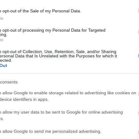
o opt-out of the Sale of my Personal Data.
In
to opt-out of processing my Personal Data for Targeted
ing.
In
o opt-out of Collection, Use, Retention, Sale, and/or Sharing
ersonal Data that Is Unrelated with the Purposes for which it
lected.
Out
consents
o allow Google to enable storage related to advertising like cookies on
evice identifiers in apps.
07.08.2026
4% –
Παγκόσμια Ημέρα Μπύρας: Η ιστορία της
o allow my user data to be sent to Google for online advertising
s.
μπύρας σε ένα ποτήρι
to allow Google to send me personalized advertising.