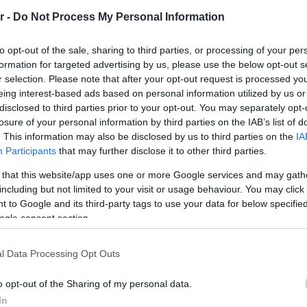
, φτιαγμένο για να σερβίρεται όπως τότε, αλλά
r -
Do Not Process My Personal Information
to opt-out of the sale, sharing to third parties, or processing of your per
formation for targeted advertising by us, please use the below opt-out s
ΝΗ επανασυστήνει με φρέσκια ματιά αγαπημένε
r selection. Please note that after your opt-out request is processed y
κνύοντας τη μοναδική ισορροπία ανάμεσα στην
eing interest-based ads based on personal information utilized by us or
disclosed to third parties prior to your opt-out. You may separately opt-
θέσιμη στα ψυγεία των supermarket και σε
losure of your personal information by third parties on the IAB’s list of
ην Ελλάδα.
. This information may also be disclosed by us to third parties on the
IA
Participants
that may further disclose it to other third parties.
 that this website/app uses one or more Google services and may gath
Google News
και μάθετε πρώτοι όλες τις ειδήσει
including but not limited to your visit or usage behaviour. You may click 
 to Google and its third-party tags to use your data for below specifi
ogle consent section.
l Data Processing Opt Outs
o opt-out of the Sharing of my personal data.
ΙΣΣΟΤΕΡA
In