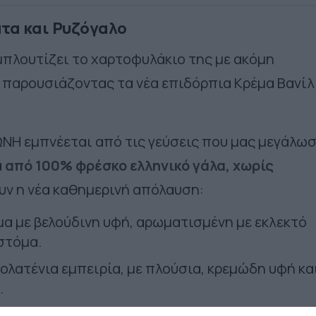
τα και Ρυζόγαλο
πλουτίζει το χαρτοφυλάκιο της με ακόμη
 παρουσιάζοντας τα νέα επιδόρπια Κρέμα Βανίλ
ΩΝΗ εμπνέεται από τις γεύσεις που μας μεγάλω
α
από 100% φρέσκο ελληνικό γάλα, χωρίς
ουν η νέα καθημερινή απόλαυση:
μα με βελούδινη υφή, αρωματισμένη με εκλεκτό
στόμα.
λατένια εμπειρία, με πλούσια, κρεμώδη υφή κα
.
δόρπιο με ελληνικό ρύζι, γλυκιά διακριτική γεύ