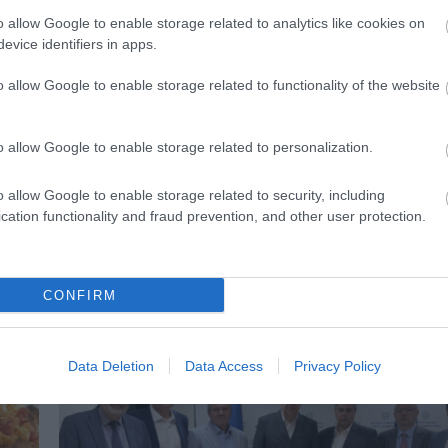
o allow Google to enable storage related to analytics like cookies on
evice identifiers in apps.
o allow Google to enable storage related to functionality of the website
o allow Google to enable storage related to personalization.
o allow Google to enable storage related to security, including
cation functionality and fraud prevention, and other user protection.
07.08.2026
Πώς αμείβονται όσοι εργαστούν τον
CONFIRM
Δεκαπενταύγουστο
Data Deletion
Data Access
Privacy Policy