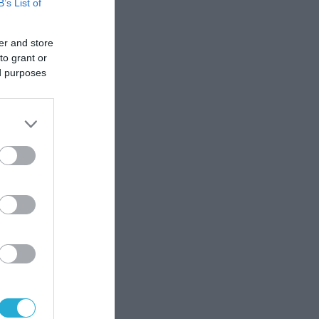
B’s List of
κής
er and store
to grant or
ς
ed purposes
υ
,
γου