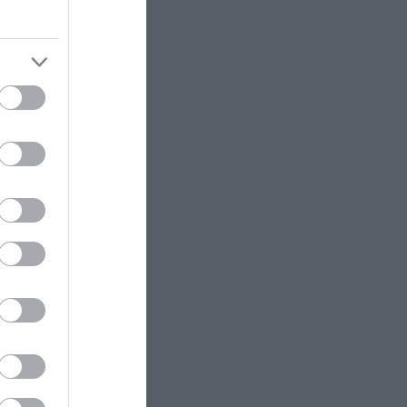
,
δο.
ιμα
ς