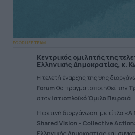
FOODLIFE TEAM
Κεντρικός ομιλητής της τελε
Ελληνικής Δημοκρατίας, κ. Κ
Η τελετή έναρξης της 9ης διοργά
Forum
θα πραγματοποιηθεί την
Τρ
στον
Ιστιοπλοϊκό Όμιλο Πειραιά
.
Η φετινή διοργάνωση, με τίτλο
«A 
Shared Vision – Collective Action
Ελληνικής Δημοκρατίας
και συγκ