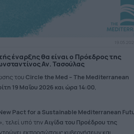
19.05.202
τής έναρξης θα είναι ο Πρόεδρος της
ωνσταντίνος Αν. Τασούλας
νωσης του
Circle the Med – The Mediterranean
ίτη 19 Μαΐου 2026 και ώρα 14:00
,
New Pact for a Sustainable Mediterranean Fut
»
, τελεί υπό την
Αιγίδα του Προέδρου της
εντρώνει εκπροσώπους κυβερνήσεων και