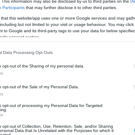
. This information may also be disclosed by us to third parties on the
IA
Participants
that may further disclose it to other third parties.
, Ειδικός Απεσταλμένος του Προέδρου της Γαλλι
 that this website/app uses one or more Google services and may gath
ι τους Πόλους, ο
Βασίλης Κικίλιας
, Υπουργός
including but not limited to your visit or usage behaviour. You may click 
ής, ο
Francesco Corvaro
, Ειδικός Απεσταλμένο
 to Google and its third-party tags to use your data for below specifi
ogle consent section.
λιματική Αλλαγή, η
Marija Pučko Tadić
, Ειδική
Κλίμα, η
Geneviève Pons
, Γενική Διευθύντρια το
l Data Processing Opt Outs
, η
Isabelle Ryckbost
, Γενική Γραμματέας του
o opt-out of the Sharing of my personal data.
ESPO), η
Heba Salah El-Din Mahmoud Shaarawy
In
γύπτου, η
Μαρία Δαμανάκη
, πρώην Ευρωπαία
o opt-out of the Sale of my Personal Data.
ι Αλιείας, ο
Francisco Gaztelu Mezquiriz
,
In
ης Βόρειας Αφρικής της Ευρωπαϊκής Επιτροπής,
to opt-out of processing my Personal Data for Targeted
ing.
, Ιδρύτρια του Art d’Égypte.
In
anean Forum
αποτελεί διεθνή πλατφόρμα διαλό
o opt-out of Collection, Use, Retention, Sale, and/or Sharing
ersonal Data that Is Unrelated with the Purposes for which it
lected.