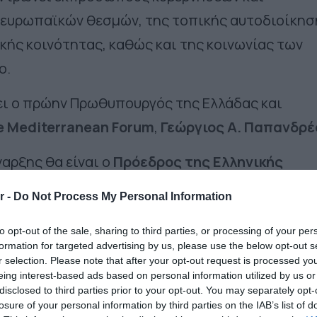
 ευρωπαϊκών θεσμών, της τοπικής αυτοδιοίκησ
κής κοινότητας, καθώς και της κοινωνίας των
ο.
ξει ο πρώην Πρωθυπουργός της Ελλάδας και
he Mediterranean Forum
,
Γεώργιος Α. Παπανδρέ
ναρξης θα είναι ο
Πρόεδρος της Ελληνικής
ν. Τασούλας
.
r -
Do Not Process My Personal Information
ητών της διοργάνωσης περιλαμβάνονται επίσης
to opt-out of the sale, sharing to third parties, or processing of your per
ας της Ένωσης για τη Μεσόγειο (
Union for the
formation for targeted advertising by us, please use the below opt-out s
r selection. Please note that after your opt-out request is processed y
ő
, Πρόεδρος της Ευρωπαϊκής Επιτροπής των
eing interest-based ads based on personal information utilized by us or
gions
), ο
Χάρης Δούκας
, Δήμαρχος Αθηναίων.,
disclosed to third parties prior to your opt-out. You may separately opt-
losure of your personal information by third parties on the IAB’s list of
Ευρωπαϊκής Επιτροπής για την Αλιεία και τους