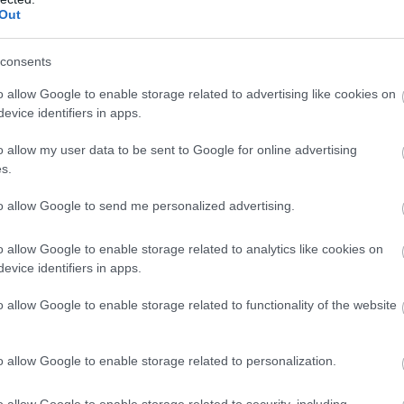
βιώσιμη ανάπτυξη, την κλιματική ανθεκτικότητα
Out
ιφερειακή συνεργασία. Η φετινή διοργάνωση
consents
έντονων γεωπολιτικών, ενεργειακών και
o allow Google to enable storage related to advertising like cookies on
η Μεσόγειο, αναδεικνύοντας την ανάγκη για
evice identifiers in apps.
 στρατηγικές απαντήσεις σε περιφερειακό επίπε
o allow my user data to be sent to Google for online advertising
s.
ης είναι η
Αίγυπτος
, με τη συμμετοχή
ικών φορέων της χώρας.
to allow Google to send me personalized advertising.
 αναλυτικό πρόγραμμα του Φόρουμ είναι διαθέσ
o allow Google to enable storage related to analytics like cookies on
evice identifiers in apps.
o allow Google to enable storage related to functionality of the website
o allow Google to enable storage related to personalization.
Google News
και μάθετε πρώτοι όλες τις ειδήσει
o allow Google to enable storage related to security, including