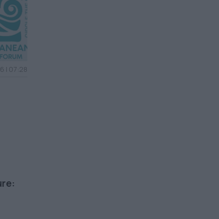
6 | 07:28
ure: