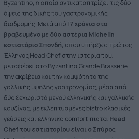
Byzantino
, η οποία αντικατοπτρίζει τις δύο
όψεις της δικής του γαστρονομικής
διαδρομής. Μετά από 1
7 χρόνια στο
βραβευμένο με δύο αστέρια Michelin
εστιατόριο Σπονδή,
όπου υπήρξε ο πρώτος
Έλληνας
Head
Chef
στην ιστορία του,
μεταφέρει στο
Byzantino
Grande
Brasserie
την ακρίβεια και την κομψότητα της
γαλλικής υψηλής γαστρονομίας, μέσα από
δύο ξεχωριστά μενού ελληνικής και γαλλικής
κουζίνας, με εκλεπτυσμένες bistro κλασικές
γεύσεις και ελληνικά comfort πιάτα.
Head
Chef
του εστιατορίου είναι ο Σπύρος