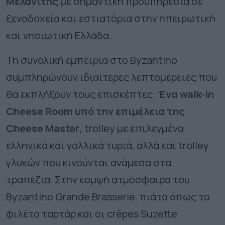
Μελανίτης
με σημαντική προϋπηρεσία σε
ξενοδοχεία και εστιατόρια στην ηπειρωτική
και νησιωτική Ελλάδα.
Τη συνολική εμπειρία στο
Byzantino
συμπληρώνουν ιδιαίτερες λεπτομέρειες που
θα εκπλήξουν τους επισκέπτες:
Ένα walk-in
Cheese Room υπό την επιμέλεια της
Cheese
Master
,
trolley με επιλεγμένα
ελληνικά και γαλλικά τυριά, αλλά και trolley
γλυκών που κινούνται ανάμεσα στα
τραπέζια. Στην κομψή ατμόσφαιρα του
Byzantino Grande Brasserie, πιάτα όπως το
φιλέτο ταρτάρ και οι
c
rêpes Suzette