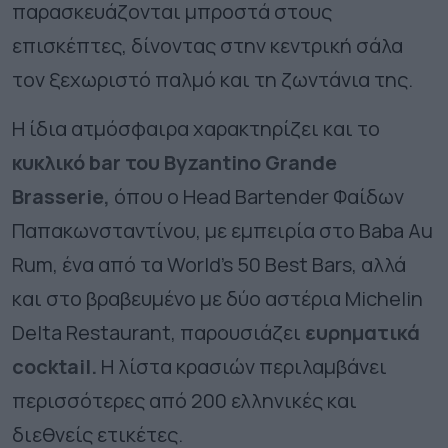
παρασκευάζονται μπροστά στους
επισκέπτες, δίνοντας στην κεντρική σάλα
τον ξεχωριστό παλμό και τη ζωντάνια της.
Η ίδια ατμόσφαιρα χαρακτηρίζει και το
κυκλικό bar του
Byzantino
Grande
Brasserie
,
όπου ο
Head
B
artender Φαίδων
Παπακωνσταντίνου, με εμπειρία στο Baba Au
Rum, ένα από τα World’s 50 Best Bars, αλλά
και στο βραβευμένο με δύο αστέρια Michelin
Delta Restaurant, παρουσιάζει
ευρηματικά
cocktail
.
Η λίστα κρασιών περιλαμβάνει
περισσότερες από 200 ελληνικές και
διεθνείς ετικέτες.