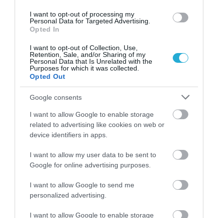
συνδεδεμένο με τη συλλογική μνήμη της
I want to opt-out of processing my
Αθήνας και έτοιμο να πάρει ξανά τη θέση του
Personal Data for Targeted Advertising.
Opted In
ως σταθερό σημείο αναφοράς στην
αθηναϊκή γαστρονομική σκηνή
. «Θέλω ο
I want to opt-out of Collection, Use,
Retention, Sale, and/or Sharing of my
Personal Data that Is Unrelated with the
κόσμος να τρώει πραγματικά καλά, να
Purposes for which it was collected.
Opted Out
περνάει όμορφα τον χρόνο του και να
απολαμβάνει την εμπειρία»,
σημειώνει ο
Google consents
Executive
Chef
Άγγελος Λάντος
. «Αυτό
I want to allow Google to enable storage
related to advertising like cookies on web or
πρέπει να είναι το
Byzantino
Grande
device identifiers in apps.
Brasserie
: ένα μέρος στο οποίο επιστρέφεις
I want to allow my user data to be sent to
ξανά και ξανά, γιατί σε κάνει να αισθάνεσαι
Google for online advertising purposes.
ευπρόσδεκτος, άνετα και γεμάτος ζωή».
I want to allow Google to send me
personalized advertising.
Ωράριο λειτουργίας
I want to allow Google to enable storage