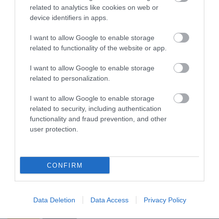
related to analytics like cookies on web or
Πρωινό: 06:30 – 11:00
device identifiers in apps.
Μεσημεριανό: 12:30 – 16:00
I want to allow Google to enable storage
Δείπνο: 18:30 – 23:00
related to functionality of the website or app.
Byzantino Café: 07:00 – 01:00
I want to allow Google to enable storage
related to personalization.
Κρατήσεις
I want to allow Google to enable storage
related to security, including authentication
Λεωφόρος Βασ. Σοφίας 46, ΤΚ 115 28
functionality and fraud prevention, and other
sevenrooms.com
user protection.
Ακολουθήστε το
foodlife.gr στο Google
CONFIRM
News
και μάθετε πρώτοι όλες τις ειδήσεις
Data Deletion
Data Access
Privacy Policy
TAGS:
CONRAD