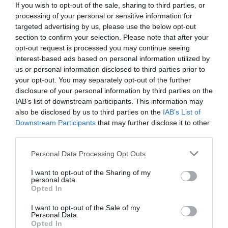
περιβάλλοντα, σχεδιασμένα για κάθε στιγμή
If you wish to opt-out of the sale, sharing to third parties, or
processing of your personal or sensitive information for
της ημέρας.
targeted advertising by us, please use the below opt-out
section to confirm your selection. Please note that after your
Το αποτέλεσμα είναι εκλεπτυσμένο,
opt-out request is processed you may continue seeing
interest-based ads based on personal information utilized by
ανεπιτήδευτο και διαχρονικά κομψό: ένας
us or personal information disclosed to third parties prior to
χώρος που τιμά το πνεύμα του ιστορικού του
your opt-out. You may separately opt-out of the further
disclosure of your personal information by third parties on the
προκατόχου, χωρίς να αρκείται σε μια
IAB’s list of downstream participants. This information may
also be disclosed by us to third parties on the
IAB’s List of
αίσθηση νοσταλγίας
Downstream Participants
that may further disclose it to other
third parties.
Με το
Byzantino Grande Brasserie
, ένα ακόμη
Please note that this website/app uses one or more Google
Personal Data Processing Opt Outs
πολυαγαπημένο τοπόσημο επιστρέφει στην
services and may gather and store information including but
not limited to your visit or usage behaviour. You may click to
I want to opt-out of the Sharing of my
πόλη μέσα από μια νέα εκδοχή που μοιάζει
personal data.
grant or deny consent to Google and its third-party tags to
Opted In
ταυτόχρονα οικεία και σύγχρονη. Το
use your data for below specified purposes in below Google
consent section.
I want to opt-out of the Sale of my
Byzantino
είναι ανοιχτό σε όλους, βαθιά
Personal Data.
Opted In