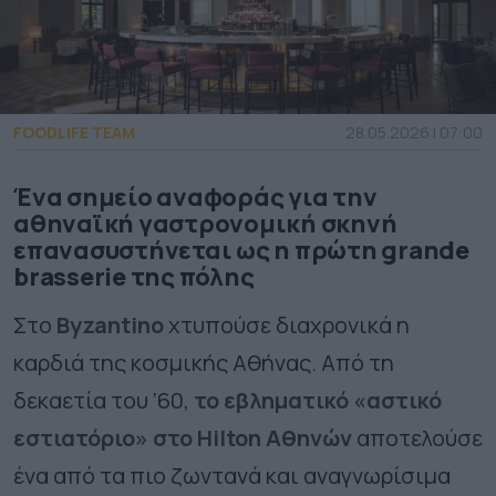
FOODLIFE TEAM
28.05.2026 | 07:00
Ένα σημείο αναφοράς για την
αθηναϊκή γαστρονομική σκηνή
επανασυστήνεται ως η πρώτη grande
brasserie της πόλης
Στο
Byzantino
χτυπούσε διαχρονικά η
καρδιά της κοσμικής Αθήνας. Από τη
δεκαετία του ‘60,
το εβληματικό «αστικό
εστιατόριο» στο
Hilton
Αθηνών
αποτελούσε
ένα από τα πιο ζωντανά και αναγνωρίσιμα