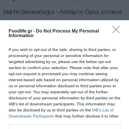
Martín Berasategui – Λασάρτε-Ορία, Ισπανία
Da Vittorio – Μπρουζαπόρτο, Ιταλία
Foodlife.gr -
Do Not Process My Personal
Information
Robuchon au Dôme – Μακάο, Κίνα
If you wish to opt-out of the sale, sharing to third parties, or
processing of your personal or sensitive information for
Ακολουθήστε το
foodlife.gr στο Google
targeted advertising by us, please use the below opt-out
News
και μάθετε πρώτοι όλες τις ειδήσεις
section to confirm your selection. Please note that after your
opt-out request is processed you may continue seeing
interest-based ads based on personal information utilized by
us or personal information disclosed to third parties prior to
TAGS:
ΕΣΤΙΑΤΟΡΙΑ
your opt-out. You may separately opt-out of the further
disclosure of your personal information by third parties on the
IAB’s list of downstream participants. This information may
also be disclosed by us to third parties on the
IAB’s List of
ΠΕΡΙΣΣΟΤΕΡA
Downstream Participants
that may further disclose it to other
third parties.