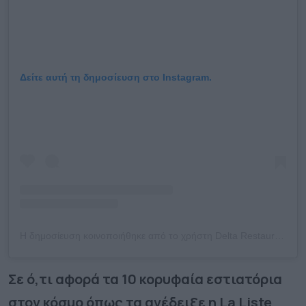
Δείτε αυτή τη δημοσίευση στο Instagram.
Η δημοσίευση κοινοποιήθηκε από το χρήστη Delta Restaurant (@delta_restaurant)
Σε ό,τι αφορά τα 10 κορυφαία εστιατόρια
στον κόσμο όπως τα ανέδειξε η La Liste