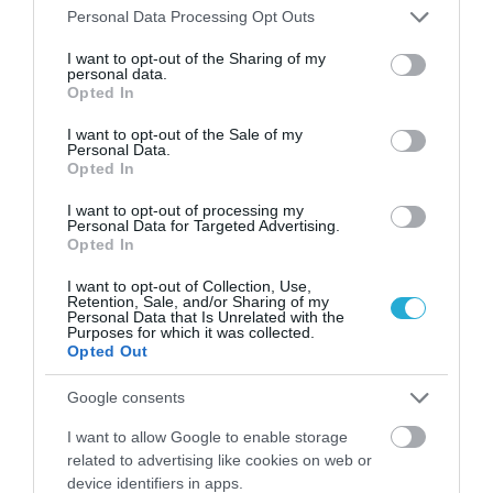
Please note that this website/app uses one or more Google
Personal Data Processing Opt Outs
services and may gather and store information including but
not limited to your visit or usage behaviour. You may click to
I want to opt-out of the Sharing of my
personal data.
grant or deny consent to Google and its third-party tags to
Opted In
use your data for below specified purposes in below Google
consent section.
I want to opt-out of the Sale of my
Personal Data.
Opted In
I want to opt-out of processing my
Personal Data for Targeted Advertising.
Opted In
03.08.2026
I want to opt-out of Collection, Use,
Retention, Sale, and/or Sharing of my
Το «τρικ» για να γεμίσετε εύκολα τις
Personal Data that Is Unrelated with the
παγοθήκες με νερό
Purposes for which it was collected.
Opted Out
Google consents
I want to allow Google to enable storage
related to advertising like cookies on web or
device identifiers in apps.