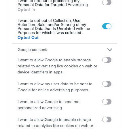
I want to opt-out of processing my
Personal Data for Targeted Advertising.
Public Group: Πωλήσεις άνω των 500 εκατ.
Opted In
ευρώ το 2025
I want to opt-out of Collection, Use,
Retention, Sale, and/or Sharing of my
Personal Data that Is Unrelated with the
Purposes for which it was collected.
Opted Out
Google consents
I want to allow Google to enable storage
related to advertising like cookies on web or
device identifiers in apps.
I want to allow my user data to be sent to
Google for online advertising purposes.
27.07.2026
I want to allow Google to send me
Στοά Αρσακείου: Ποια καταστήματα
personalized advertising.
εστίασης άνοιξαν τις πόρτες τους
I want to allow Google to enable storage
related to analytics like cookies on web or