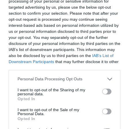
processing of your personal or sensitive information for
targeted advertising by us, please use the below opt-out
section to confirm your selection. Please note that after your
opt-out request is processed you may continue seeing
interest-based ads based on personal information utilized by
31.07.2026
us or personal information disclosed to third parties prior to
Θερινές εκπτώσεις: Τι δείχνει το «ταμείο»
your opt-out. You may separately opt-out of the further
disclosure of your personal information by third parties on the
του πρώτου μήνα
IAB’s list of downstream participants. This information may
also be disclosed by us to third parties on the
IAB’s List of
Downstream Participants
that may further disclose it to other
third parties.
Please note that this website/app uses one or more Google
Personal Data Processing Opt Outs
services and may gather and store information including but
not limited to your visit or usage behaviour. You may click to
I want to opt-out of the Sharing of my
personal data.
grant or deny consent to Google and its third-party tags to
Opted In
use your data for below specified purposes in below Google
consent section.
I want to opt-out of the Sale of my
Personal Data.
Opted In
30.07.2026