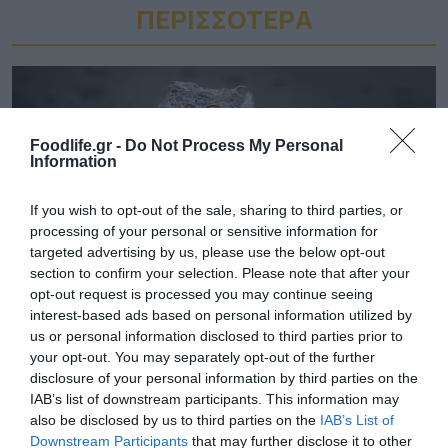
ΠΕΡΙΣΣΟΤΕΡA
Foodlife.gr -
Do Not Process My Personal
Information
If you wish to opt-out of the sale, sharing to third parties, or
processing of your personal or sensitive information for
targeted advertising by us, please use the below opt-out
section to confirm your selection. Please note that after your
opt-out request is processed you may continue seeing
interest-based ads based on personal information utilized by
03.08.2026
us or personal information disclosed to third parties prior to
Το «τρικ» για να γεμίσετε εύκολα τις
your opt-out. You may separately opt-out of the further
disclosure of your personal information by third parties on the
παγοθήκες με νερό
IAB’s list of downstream participants. This information may
also be disclosed by us to third parties on the
IAB’s List of
Downstream Participants
that may further disclose it to other