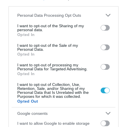
third parties.
Please note that this website/app uses one or more Google
Personal Data Processing Opt Outs
services and may gather and store information including but
not limited to your visit or usage behaviour. You may click to
I want to opt-out of the Sharing of my
personal data.
grant or deny consent to Google and its third-party tags to
Opted In
use your data for below specified purposes in below Google
consent section.
I want to opt-out of the Sale of my
Personal Data.
Opted In
02.08.2026
I want to opt-out of processing my
Personal Data for Targeted Advertising.
Τρεις ελληνικές πόλεις στους κορυφαίους
Opted In
προορισμούς για street food
I want to opt-out of Collection, Use,
Retention, Sale, and/or Sharing of my
Personal Data that Is Unrelated with the
Purposes for which it was collected.
Opted Out
Google consents
I want to allow Google to enable storage