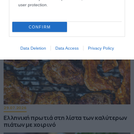
31.07.2026
user protection.
Όταν αθλητές και καλλιτέχνες
ανταλλάσσουν ρόλους
CONFIRM
Data Deletion
Data Access
Privacy Policy
29.07.2026
Ελληνική πρωτιά στη λίστα των καλύτερων
πιάτων με χοιρινό