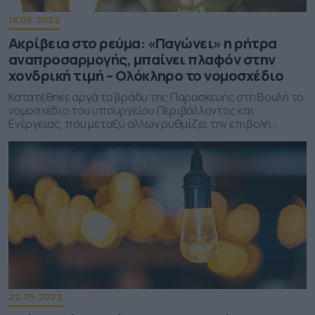
18.06.2022
Ακρίβεια στο ρεύμα: «Παγώνει» η ρήτρα
αναπροσαρμογής, μπαίνει πλαφόν στην
χονδρική τιμή – Ολόκληρο το νομοσχέδιο
Κατατέθηκε αργά το βράδυ της Παρασκευής στη Βουλή το
νομοσχέδιο του υπουργείου Περιβάλλοντος και
Ενέργειας, που μεταξύ άλλων ρυθμίζει την επιβολή
πλαφόν στις τιμές χονδρικής του ηλεκτρικού ρεύματος
22.05.2022