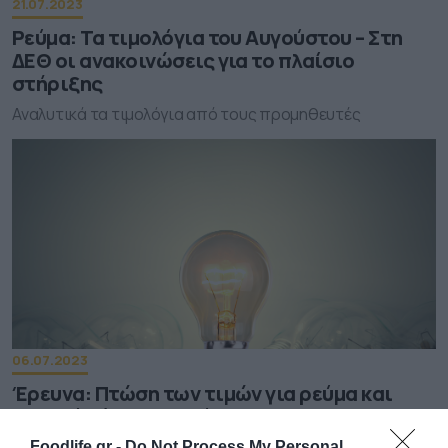
21.07.2023
Ρεύμα: Τα τιμολόγια του Αυγούστου – Στη
ΔΕΘ οι ανακοινώσεις για το πλαίσιο
στήριξης
Αναλυτικά τα τιμολόγια από τους προμηθευτές
06.07.2023
Έρευνα: Πτώση των τιμών για ρεύμα και
φυσικό αέριο τον Ιούνιο
Η τιμή στη χώρα μας σημείωσε σημαντική πτώση (15%) σε
Foodlife.gr -
Do Not Process My Personal