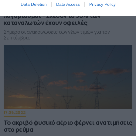
Data Deletion
Data Access
Privacy Policy
Ρεύμα: Στο 1 δισ. ευρώ οι απλήρωτοι
λογαριασμοί – Σχεδόν το 50% των
καταναλωτών έχουν οφειλές
Σήμερα οι ανακοινώσεις των νέων τιμών για τον
Σεπτέμβριο
17.08.2022
Το ακριβό φυσικό αέριο φέρνει ανατιμήσεις
στο ρεύμα