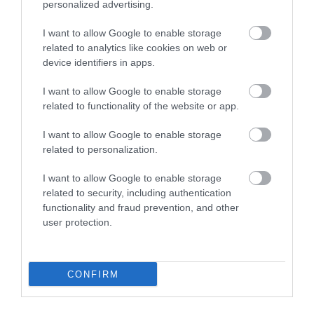
personalized advertising.
I want to allow Google to enable storage
related to analytics like cookies on web or
27.08.2022
device identifiers in apps.
Αυξημένη η κατανάλωση ρεύματος και
καυσίμων το 7μηνο παρά την ακρίβεια
I want to allow Google to enable storage
related to functionality of the website or app.
Η κατανάλωση βενζίνης στο 7μηνο του 2022 είναι
αυξημένη κατά 6% σε σχέση με την αντίστοιχη περίοδο
I want to allow Google to enable storage
του 2021
related to personalization.
I want to allow Google to enable storage
related to security, including authentication
functionality and fraud prevention, and other
user protection.
CONFIRM
20.08.2022