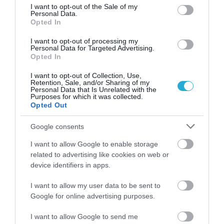
consent section.
I want to opt-out of the Sale of my
Personal Data.
Opted In
I want to opt-out of processing my
Personal Data for Targeted Advertising.
Opted In
I want to opt-out of Collection, Use,
Retention, Sale, and/or Sharing of my
Personal Data that Is Unrelated with the
01.05.2023
Purposes for which it was collected.
Opted Out
Νυχτερινό ρεύμα: Από 1η Μαΐου το θερινό
ωράριο
Google consents
Ωράριο από 23:00 έως 07:00 καθημερινά
I want to allow Google to enable storage
related to advertising like cookies on web or
device identifiers in apps.
I want to allow my user data to be sent to
Google for online advertising purposes.
I want to allow Google to send me