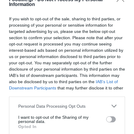
Information
σχέση με το Μάιο ακολουθώντας την υποχώρηση των
διεθνών τιμών
If you wish to opt-out of the sale, sharing to third parties, or
processing of your personal or sensitive information for
targeted advertising by us, please use the below opt-out
section to confirm your selection. Please note that after your
opt-out request is processed you may continue seeing
interest-based ads based on personal information utilized by
us or personal information disclosed to third parties prior to
your opt-out. You may separately opt-out of the further
disclosure of your personal information by third parties on the
IAB’s list of downstream participants. This information may
also be disclosed by us to third parties on the
IAB’s List of
04.05.2023
Downstream Participants
that may further disclose it to other
Στο 1,5 λεπτό ανά κιλοβατώρα η επιδότηση
third parties.
για Μάιο και Ιούνιο
Please note that this website/app uses one or more Google
Personal Data Processing Opt Outs
Ανακοινώνονται σήμερα οι κρατικές επιδοτήσεις για
services and may gather and store information including but
τους λογαριασμούς ρεύματος
not limited to your visit or usage behaviour. You may click to
I want to opt-out of the Sharing of my
personal data.
grant or deny consent to Google and its third-party tags to
Opted In
use your data for below specified purposes in below Google