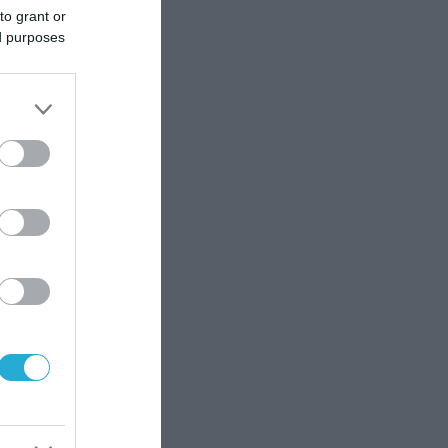
to grant or
ed purposes
te