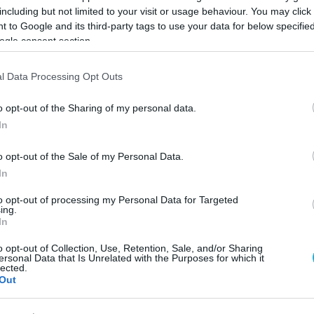
including but not limited to your visit or usage behaviour. You may click 
 to Google and its third-party tags to use your data for below specifi
ogle consent section.
l Data Processing Opt Outs
o opt-out of the Sharing of my personal data.
In
o opt-out of the Sale of my Personal Data.
In
to opt-out of processing my Personal Data for Targeted
ing.
In
19.08.2025
o opt-out of Collection, Use, Retention, Sale, and/or Sharing
ιο
Οι ελληνικές πίτες που ξεχωρίζει το Tas
ersonal Data that Is Unrelated with the Purposes for which it
η
Atlas στα 50 καλύτερα αλμυρά
lected.
Out
αρτοσκευάσματα
κή
Eλληνικές γεύσεις συναντάμε σε 5 θέσεις της λίστας