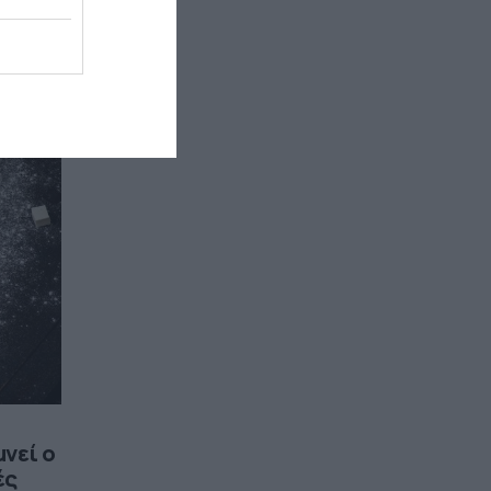
 και τη
μνεί ο
ές