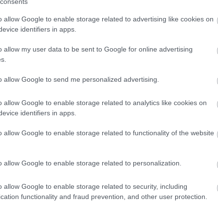
consents
o allow Google to enable storage related to advertising like cookies on
evice identifiers in apps.
o allow my user data to be sent to Google for online advertising
s.
to allow Google to send me personalized advertising.
o allow Google to enable storage related to analytics like cookies on
evice identifiers in apps.
o allow Google to enable storage related to functionality of the website
o allow Google to enable storage related to personalization.
01.09.2024
o allow Google to enable storage related to security, including
ων
Οι ξεχωριστές παραδοσιακές πίτες της
cation functionality and fraud prevention, and other user protection.
Ελλάδας
Αλμυρές ή γλυκές, με φύλο ή σφολιάτα, στρογγυλές,