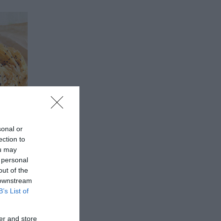
sonal or
ection to
ou may
 personal
out of the
 downstream
: Με
B’s List of
er and store