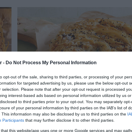
r -
Do Not Process My Personal Information
to opt-out of the sale, sharing to third parties, or processing of your per
formation for targeted advertising by us, please use the below opt-out s
r selection. Please note that after your opt-out request is processed y
eing interest-based ads based on personal information utilized by us or
09.11.2025
disclosed to third parties prior to your opt-out. You may separately opt-
losure of your personal information by third parties on the IAB’s list of
Εύκολη πίτα για το Κυριακάτικο τραπέζι
. This information may also be disclosed by us to third parties on the
IA
σπανάκι και μάραθο
Participants
that may further disclose it to other third parties.
ο
Δείτε τη συνταγή από το Γαλακτοπωλείο Στάμου
 that this website/app uses one or more Google services and may gath