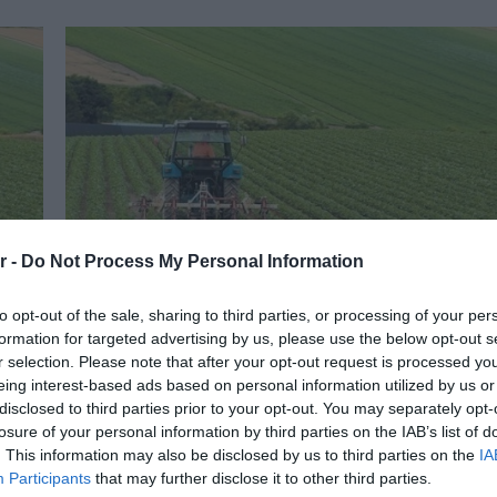
r -
Do Not Process My Personal Information
to opt-out of the sale, sharing to third parties, or processing of your per
formation for targeted advertising by us, please use the below opt-out s
r selection. Please note that after your opt-out request is processed y
14.04.2025
eing interest-based ads based on personal information utilized by us or
disclosed to third parties prior to your opt-out. You may separately opt-
εις
ΕΛΓΑ: Τη Μεγάλη Τετάρτη πληρωμή 2,4 ε
losure of your personal information by third parties on the IAB’s list of
ευρώ σε 525 παραγωγούς
. This information may also be disclosed by us to third parties on the
IA
υς
Για ενισχύσεις Κρατικών Οικονομικών Ενισχύσεων (Κ
Participants
that may further disclose it to other third parties.