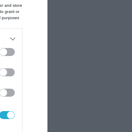
er and store
to grant or
ed purposes
ύψους
l –