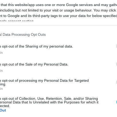
Πρόγραμμα «Ετήσιο 2021»
 that this website/app uses one or more Google services and may gath
including but not limited to your visit or usage behaviour. You may click 
 to Google and its third-party tags to use your data for below specifi
ogle consent section.
l Data Processing Opt Outs
o opt-out of the Sharing of my personal data.
In
o opt-out of the Sale of my Personal Data.
In
to opt-out of processing my Personal Data for Targeted
ing.
In
08.11.2024
o opt-out of Collection, Use, Retention, Sale, and/or Sharing
ersonal Data that Is Unrelated with the Purposes for which it
ές
ΕΛΓΑ: Καταβάλλονται οι αποζημιώσεις 
lected.
4,1 εκατ. ευρώ σε κτηνοτρόφους για Danie
Out
Elias