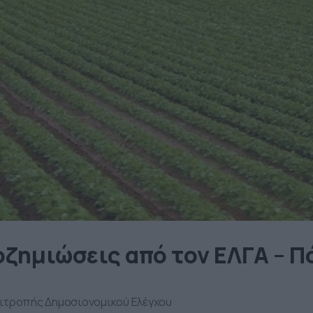
οζημιώσεις από τον ΕΛΓΑ – Π
πιτροπής Δημοσιονομικού Ελέγχου