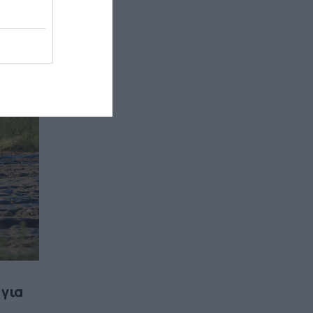
εων»
 για