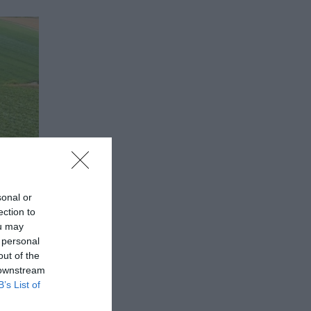
sonal or
ection to
ou may
 personal
out of the
κατ.
 downstream
B’s List of
ΟΕ) στο