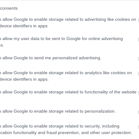
consents
Σήμερα η εκκαθάριση πληρωμών
o allow Google to enable storage related to advertising like cookies on
evice identifiers in apps.
o allow my user data to be sent to Google for online advertising
s.
to allow Google to send me personalized advertising.
o allow Google to enable storage related to analytics like cookies on
evice identifiers in apps.
o allow Google to enable storage related to functionality of the website
o allow Google to enable storage related to personalization.
09.07.2024
σεων
Συνεδριάζει ο ΕΛΓΑ για το ύψος της
o allow Google to enable storage related to security, including
cation functionality and fraud prevention, and other user protection.
εξόφλησης για τον Daniel