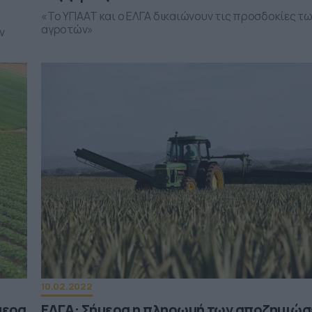
«Το ΥΠΑΑΤ και ο ΕΛΓΑ δικαιώνουν τις προσδοκίες τ
αγροτών»
ν
10.02.2022
μερα
ΕΛΓΑ: Σήμερα η πληρωμή των αποζημιώ