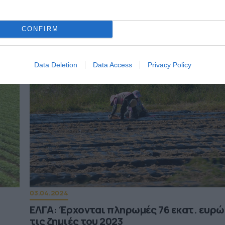
Αμέσως μετά θα αρχίσει η καταβολή των αποζημιώσ
τόνισε ο Κώστας Τσιάρας
CONFIRM
Data Deletion
Data Access
Privacy Policy
03.04.2024
ΕΛΓΑ: Έρχονται πληρωμές 76 εκατ. ευρώ
τις ζημιές του 2023