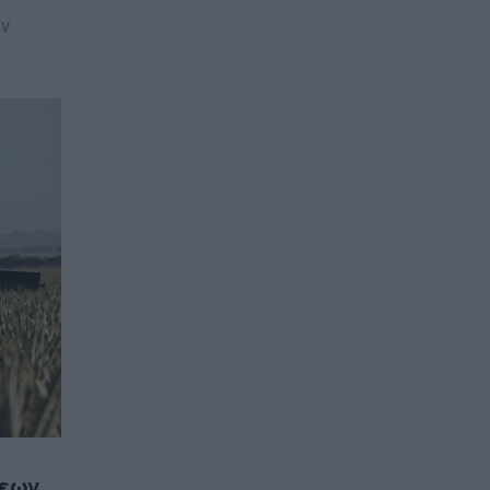
ων
σεων