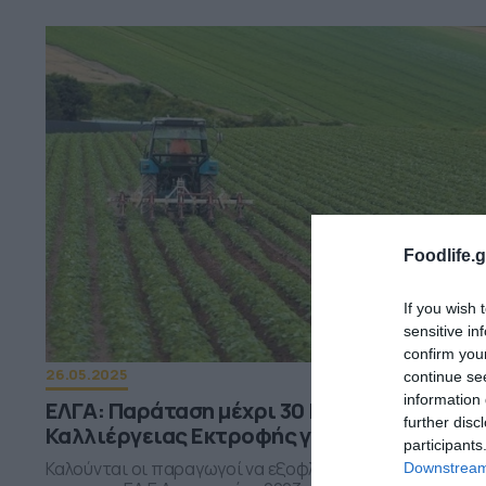
Foodlife.g
If you wish 
sensitive in
confirm you
26.05.2025
continue se
information 
ΕΛΓΑ: Παράταση μέχρι 30 Ιουνίου οι δηλώσ
further disc
Καλλιέργειας Εκτροφής για 2023 και 2024
participants
Καλούνται οι παραγωγοί να εξοφλήσουν τις οφειλές το
Downstream 