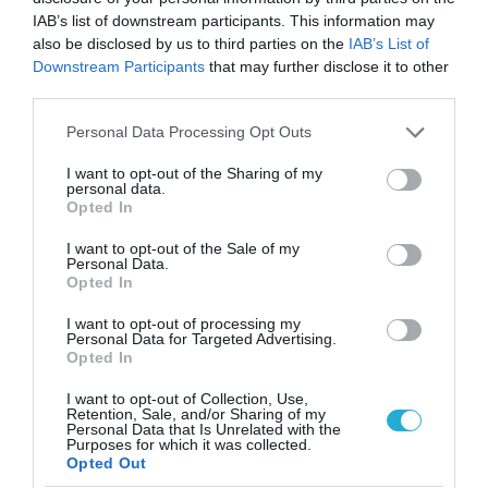
IAB’s list of downstream participants. This information may
also be disclosed by us to third parties on the
IAB’s List of
Downstream Participants
that may further disclose it to other
third parties.
06.10.2023
Σε ελεύθερη πτώση οι εξαγωγές τον
Please note that this website/app uses one or more Google
Personal Data Processing Opt Outs
Αύγουστο
services and may gather and store information including but
not limited to your visit or usage behaviour. You may click to
I want to opt-out of the Sharing of my
Μειώθηκαν κατά 24,5% σε σχέση με τον αντίστοιχο
personal data.
grant or deny consent to Google and its third-party tags to
περσινό μήνα
Opted In
use your data for below specified purposes in below Google
consent section.
I want to opt-out of the Sale of my
Personal Data.
Opted In
I want to opt-out of processing my
Personal Data for Targeted Advertising.
Opted In
I want to opt-out of Collection, Use,
Retention, Sale, and/or Sharing of my
Personal Data that Is Unrelated with the
Purposes for which it was collected.
Opted Out
07.09.2023