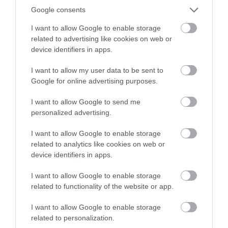
ΕΛΣΤΑΤ: Μειώθηκαν 14,5% οι εξαγωγές τον
Google consents
Ιούλιο
I want to allow Google to enable storage
Το διάστημα Ιανουαρίου-Ιουλίου οι εξαγωγές κατέγραψαν
related to advertising like cookies on web or
πτώση σε ποσοστό 3%
device identifiers in apps.
I want to allow my user data to be sent to
Google for online advertising purposes.
I want to allow Google to send me
personalized advertising.
I want to allow Google to enable storage
related to analytics like cookies on web or
device identifiers in apps.
10.10.2022
I want to allow Google to enable storage
related to functionality of the website or app.
Στροφή των Ευρωπαίων στα βιολογικά
τρόφιμα
I want to allow Google to enable storage
Η Ένωση παραμένει ο κύριος εισαγωγέας βιολογικών
related to personalization.
αγροτικών προϊόντων