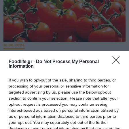
10.06.2024
Ποια προϊόντα έχουμε καθημερινά στο
τραπέζι μας από το Περού, την Αφρική, τον
Foodlife.gr -
Do Not Process My Personal
Information
Ισημερινό και την Αργεντινή
Δείτε ποια είναι τα πιο δημοφιλή προϊόντα που
If you wish to opt-out of the sale, sharing to third parties, or
εισάγονται στην Ελλάδα από όλον τον κόσμο
processing of your personal or sensitive information for
targeted advertising by us, please use the below opt-out
section to confirm your selection. Please note that after your
opt-out request is processed you may continue seeing
interest-based ads based on personal information utilized by
us or personal information disclosed to third parties prior to
your opt-out. You may separately opt-out of the further
disclosure of your personal information by third parties on the