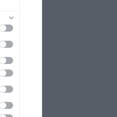
ιας, η