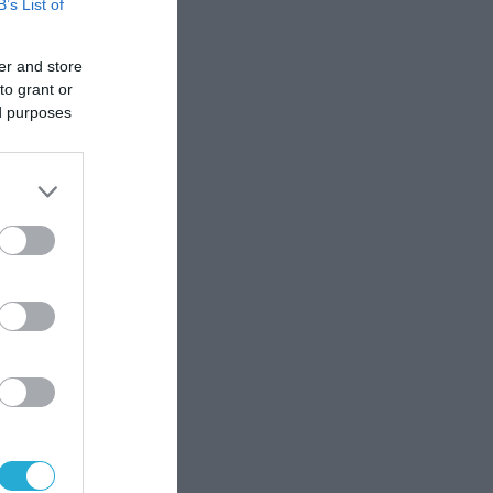
B’s List of
er and store
to grant or
ed purposes
he