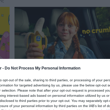
ης
r -
Do Not Process My Personal Information
to opt-out of the sale, sharing to third parties, or processing of your per
formation for targeted advertising by us, please use the below opt-out s
12.09.2025
r selection. Please note that after your opt-out request is processed y
Η Chiquita κάνει την επιστροφή στο σχο
eing interest-based ads based on personal information utilized by us or
ε
πιο γλυκιά από ποτέ
disclosed to third parties prior to your opt-out. You may separately opt-
losure of your personal information by third parties on the IAB’s list of
Οι γονείς αναζητούν snacks που συνδυάζουν θρεπτικ