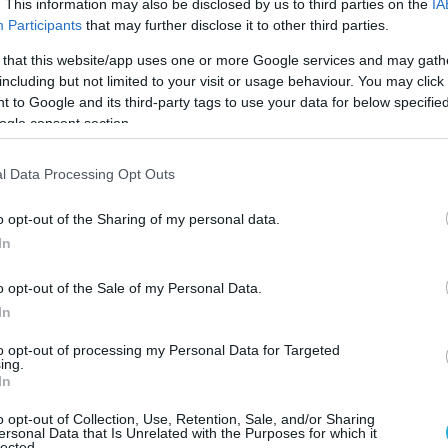
. This information may also be disclosed by us to third parties on the
IA
ευκολία και αποδοχή από τα παιδιά, ενώ οι μαθητές
χρειάζονται την απαραίτητη ενέργεια
Participants
that may further disclose it to other third parties.
έρνει
 that this website/app uses one or more Google services and may gath
including but not limited to your visit or usage behaviour. You may click 
 to Google and its third-party tags to use your data for below specifi
ogle consent section.
l Data Processing Opt Outs
o opt-out of the Sharing of my personal data.
In
o opt-out of the Sale of my Personal Data.
In
to opt-out of processing my Personal Data for Targeted
ing.
In
22.06.2025
o opt-out of Collection, Use, Retention, Sale, and/or Sharing
Νέα Καμπάνια από την Chiquita: «Likely t
ersonal Data that Is Unrelated with the Purposes for which it
lected.