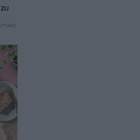
UZU
ιστικές