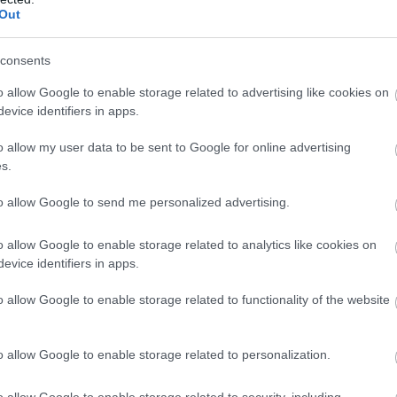
Best Snack Ever»
Out
to
Για να ενισχύσει τη διασκεδαστική πλευρά της καμπάν
α
Chiquita παρουσιάζει μια συλλογή από limited-edition
consents
αυτοκόλλητα
o allow Google to enable storage related to advertising like cookies on
evice identifiers in apps.
o allow my user data to be sent to Google for online advertising
s.
to allow Google to send me personalized advertising.
o allow Google to enable storage related to analytics like cookies on
evice identifiers in apps.
o allow Google to enable storage related to functionality of the website
o allow Google to enable storage related to personalization.
06.02.2025
o allow Google to enable storage related to security, including