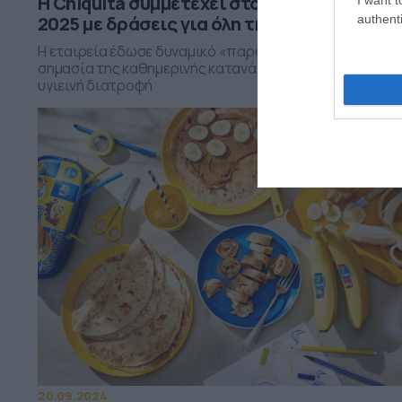
Η Chiquita συμμετέχει στο Navarino Challe
authenti
2025 με δράσεις για όλη την οικογένεια
Η εταιρεία έδωσε δυναμικό «παρών» προωθώντας τη
σημασία της καθημερινής κατανάλωσης φρούτων και τ
υγιεινή διατροφή
20.09.2024