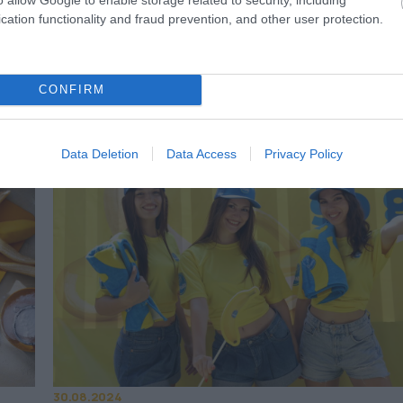
nge
Η Chiquita στη Fruit Logistica 2025
cation functionality and fraud prevention, and other user protection.
Τι παρουσιάζει η Chiquita στην έκθεση που
πραγματοποιείται στο Βερολίνο
ην
CONFIRM
Data Deletion
Data Access
Privacy Policy
30.08.2024