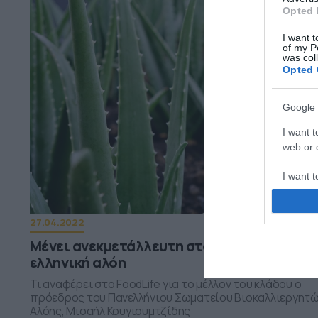
Opted 
I want t
of my P
was col
Opted 
Google 
I want t
web or d
I want t
purpose
I want 
27.04.2022
Μένει ανεκμετάλλευτη στα χωράφια η
I want t
ελληνική αλόη
web or d
Τι αναφέρει στο FoodLife για το μέλλον του κλάδου ο
πρόεδρος του Πανελλήνιου Σωματείου Βιοκαλλιεργητ
I want t
Αλόης, Μισαήλ Κουγιουμτζίδης
or app.