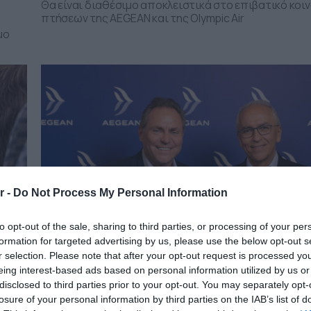
Θα είναι διαθέσιμο αποκλειστικά στο επιβατικό κοι
πτήσεων της AEGEAN και της Olympic Air
μο
r -
Do Not Process My Personal Information
to opt-out of the sale, sharing to third parties, or processing of your per
formation for targeted advertising by us, please use the below opt-out s
r selection. Please note that after your opt-out request is processed y
eing interest-based ads based on personal information utilized by us or
disclosed to third parties prior to your opt-out. You may separately opt-
17.07.2025
losure of your personal information by third parties on the IAB’s list of
νες
Aegean: Ξεκινούν από τον Μάρτιο του 20