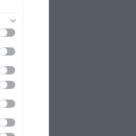
σης το
φερε