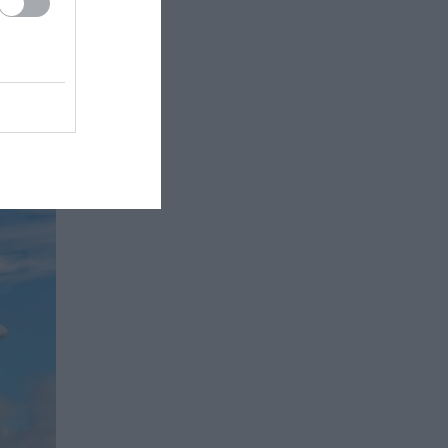
πτήση
τήματα
τίου