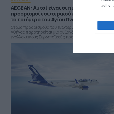
authenti
AEGEAN: Αυτοί είναι οι πιο δημοφιλείς
προορισμοί εσωτερικού και εξωτερικού γ
το τριήμερο του Αγίου Πνεύματος
Στους προορισμούς του εξωτερικού από τη βάση της
Αθήνας παρατηρείται μια αυξανόμενη τάση για ταξίδια
εναλλακτικούς Ευρωπαϊκούς προορισμούς