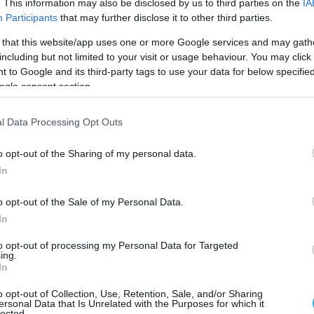
. This information may also be disclosed by us to third parties on the
IA
νέα δρομολόγια προς Νέο Δελχί και Μου
Participants
that may further disclose it to other third parties.
στην Ινδία
 that this website/app uses one or more Google services and may gath
Η AEGEAN επενδύει σε δύο αεροσκάφη Airbus Α321neo
including but not limited to your visit or usage behaviour. You may click 
ακόμη μεγαλύτερη εμβέλεια και επίπεδο άνεσης
 to Google and its third-party tags to use your data for below specifi
ogle consent section.
l Data Processing Opt Outs
o opt-out of the Sharing of my personal data.
In
o opt-out of the Sale of my Personal Data.
In
to opt-out of processing my Personal Data for Targeted
ing.
In
o opt-out of Collection, Use, Retention, Sale, and/or Sharing
ersonal Data that Is Unrelated with the Purposes for which it
11.07.2024
lected.