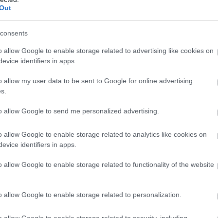
Out
otea
Aegean: Αύξηση 8% της επιβατικής κίνη
β΄ τρίμηνο του 2024
lotea
consents
υ σε
Μόνο κατά το 2ο τρίμηνο του έτους η AEGEAN προσέ
5,4 εκατ. θέσεις, 9% περισσότερες από το 2023
o allow Google to enable storage related to advertising like cookies on
evice identifiers in apps.
o allow my user data to be sent to Google for online advertising
s.
to allow Google to send me personalized advertising.
o allow Google to enable storage related to analytics like cookies on
evice identifiers in apps.
o allow Google to enable storage related to functionality of the website
o allow Google to enable storage related to personalization.
06.03.2024
o allow Google to enable storage related to security, including