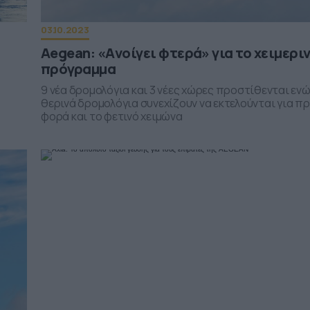
03.10.2023
Aegean: «Aνοίγει φτερά» για το χειμερι
πρόγραμμα
9 νέα δρομολόγια και 3 νέες χώρες προστίθενται ενώ
θερινά δρομολόγια συνεχίζουν να εκτελούνται για π
φορά και το φετινό χειμώνα