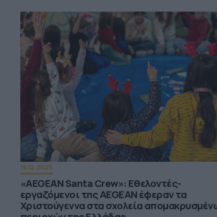
16.12.2025
«AEGEAN Santa Crew»: Εθελοντές-
εργαζόμενοι της AEGEAN έφεραν τα
Χριστούγεννα στα σχολεία απομακρυσμέν
περιοχών της Ελλάδας