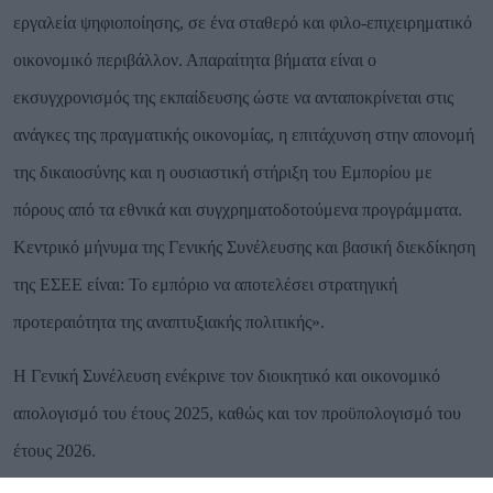
εργαλεία ψηφιοποίησης, σε ένα σταθερό και φιλο-επιχειρηματικό
οικονομικό περιβάλλον. Απαραίτητα βήματα είναι ο
εκσυγχρονισμός της εκπαίδευσης ώστε να ανταποκρίνεται στις
ανάγκες της πραγματικής οικονομίας, η επιτάχυνση στην απονομή
της δικαιοσύνης και η ουσιαστική στήριξη του Εμπορίου με
πόρους από τα εθνικά και συγχρηματοδοτούμενα προγράμματα.
Κεντρικό μήνυμα της Γενικής Συνέλευσης και βασική διεκδίκηση
της ΕΣΕΕ είναι: Το εμπόριο να αποτελέσει στρατηγική
προτεραιότητα της αναπτυξιακής πολιτικής
».
Η Γενική Συνέλευση ενέκρινε τον διοικητικό και οικονομικό
απολογισμό του έτους 2025, καθώς και τον προϋπολογισμό του
έτους 2026.