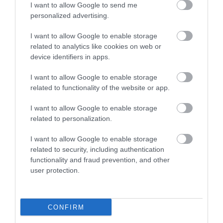
πωλήσεων πριν από την έναρξη του
I want to allow Google to send me
καλοκαιριού
personalized advertising.
I want to allow Google to enable storage
related to analytics like cookies on web or
device identifiers in apps.
I want to allow Google to enable storage
related to functionality of the website or app.
I want to allow Google to enable storage
related to personalization.
I want to allow Google to enable storage
related to security, including authentication
31.07.2026
functionality and fraud prevention, and other
Θερινές εκπτώσεις: Τι δείχνει το «ταμείο»
user protection.
του πρώτου μήνα
CONFIRM