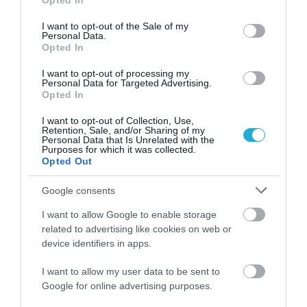
Opted In
TAGS:
ΣΤΑΥΡΟΣ ΚΑΦΟΥΝΗΣ
use your data for below specified purposes in below Google
consent section.
I want to opt-out of the Sale of my
Personal Data.
Opted In
ΠΕΡΙΣΣΟΤΕΡA
I want to opt-out of processing my
Personal Data for Targeted Advertising.
Opted In
I want to opt-out of Collection, Use,
Retention, Sale, and/or Sharing of my
Personal Data that Is Unrelated with the
Purposes for which it was collected.
Opted Out
Google consents
I want to allow Google to enable storage
related to advertising like cookies on web or
device identifiers in apps.
01.08.2026
I want to allow my user data to be sent to
Google for online advertising purposes.
Λιανεμπόριο: Οι «κερδισμένοι» των