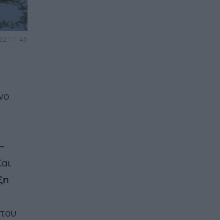
2 | 11:45
νο
–
Και
ξη
 του