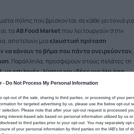
ήματα
πόλης
που βρίσκονται σε κάθε γειτονιά γι
και τα
ΑΒ Food Market
που λειτουργούν στην
δα, αποτελούν μια
ελκυστική
πρόταση
ν να κάνουν το βήμα που πάντα ονειρεύονταν,
ηση
. Παράλληλα, προσφέρουν στους πελάτες τη
 με επιλογές, λύσεις και ιδέες για όλα όσα
r -
Do Not Process My Personal Information
ector
της ΑΒ Βασιλόπουλος,
Δημήτρης
to opt-out of the sale, sharing to third parties, or processing of your per
formation for targeted advertising by us, please use the below opt-out s
:
«Είμαστε υπερήφανοι για τη σημαντική αυτή
r selection. Please note that after your opt-out request is processed y
 μια εποχή υψηλών απαιτήσεων και μεγάλων
eing interest-based ads based on personal information utilized by us or
disclosed to third parties prior to your opt-out. You may separately opt-
τηρίζει την ελληνική επιχειρηματικότητα και να
losure of your personal information by third parties on the IAB’s list of