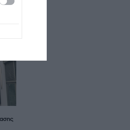
ο»
ίασης