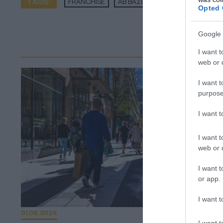
TAGS:
FRANCHISE
ΑΒ ΒΑΣΙΛΟΠΟΥΛΟΣ
Opted 
Google 
ΠΕΡ
I want t
web or d
I want t
purpose
I want 
I want t
web or d
I want t
or app.
I want t
01.08.2026
I want t