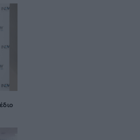
χέδιο