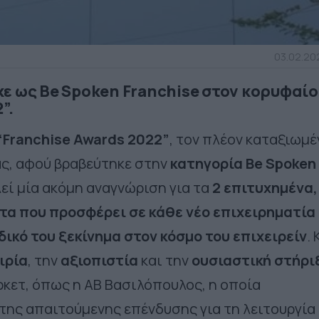
03.02.202
ε ως Be Spoken Franchise στον κορυφαίο
”.
“Franchise Awards 2022”
, τ
ον πλέον καταξιωμέ
ας, αφού βραβεύτηκε
στην
κατηγορία
Be Spoken
λεί μία ακόμη αναγνώριση για τα
2 επιτυχημένα,
τα που προσφέρει σε κάθε νέο επιχειρηματία 
 δικό του ξεκίνημα στον κόσμο του επιχειρείν
. 
ιρία
, την
αξιοπιστία
και την
ουσιαστική στήρι
κετ, όπως η ΑΒ Βασιλόπουλος, η οποία
της απαιτούμενης επένδυσης για τη λειτουργία