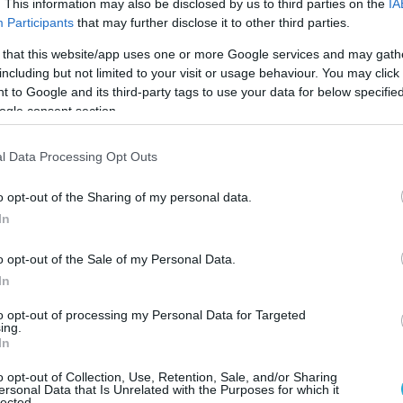
. This information may also be disclosed by us to third parties on the
IA
Ενισχύουμε, λοιπόν, ακόμη περισσότερο τη στήρι
Participants
that may further disclose it to other third parties.
υν να κάνουν το επόμενο βήμα και θέλουν να «
 that this website/app uses one or more Google services and may gath
 τους το πιο ισχυρό όνομα και μια απόλυτα
including but not limited to your visit or usage behaviour. You may click 
 to Google and its third-party tags to use your data for below specifi
για εκείνους τους νέους επιχειρηματίες που έχ
ogle consent section.
δύσουν στον τόπο τους, και μαζί θα κάνουμε το
l Data Processing Opt Outs
o opt-out of the Sharing of my personal data.
σήμερα αριθμεί 267
*
καταστήματα πανελλαδικ
In
χώς. Εξελίσσεται και προσαρμόζεται, ώστε να
o opt-out of the Sale of my Personal Data.
τάσεις και να κάνει τη διαφορά!
In
to opt-out of processing my Personal Data for Targeted
Google News
και μάθετε πρώτοι όλες τις ειδήσει
ing.
In
o opt-out of Collection, Use, Retention, Sale, and/or Sharing
ersonal Data that Is Unrelated with the Purposes for which it
lected.