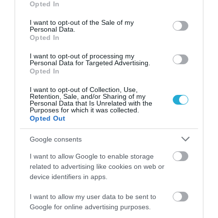
Opted In
use your data for below specified purposes in below Google
TAGS:
ΓΕΡΜΑΝΙΑ
ΕΛΑΙΟΛΑΔΟ
ΦΕΤΑ
consent section.
I want to opt-out of the Sale of my
Personal Data.
Opted In
ΠΕΡΙΣΣΟΤΕΡA
I want to opt-out of processing my
Personal Data for Targeted Advertising.
Opted In
I want to opt-out of Collection, Use,
Retention, Sale, and/or Sharing of my
Personal Data that Is Unrelated with the
Purposes for which it was collected.
Opted Out
Google consents
I want to allow Google to enable storage
related to advertising like cookies on web or
device identifiers in apps.
I want to allow my user data to be sent to
01.08.2026
Google for online advertising purposes.
Λιανεμπόριο: Οι «κερδισμένοι» των