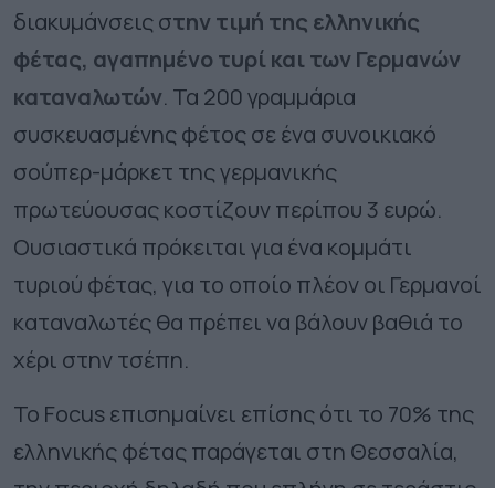
διακυμάνσεις σ
την τιμή της ελληνικής
φέτας, αγαπημένο τυρί και των Γερμανών
καταναλωτών
. Τα 200 γραμμάρια
συσκευασμένης φέτος σε ένα συνοικιακό
σούπερ-μάρκετ της γερμανικής
πρωτεύουσας κοστίζουν περίπου 3 ευρώ.
Ουσιαστικά πρόκειται για ένα κομμάτι
τυριού φέτας, για το οποίο πλέον οι Γερμανοί
καταναλωτές θα πρέπει να βάλουν βαθιά το
χέρι στην τσέπη.
Το Focus επισημαίνει επίσης ότι το 70% της
ελληνικής φέτας παράγεται στη Θεσσαλία,
την περιοχή δηλαδή που επλήγη σε τεράστιο