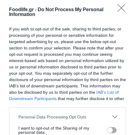
βαθμό από τις πλημμύρες, ενώ το 60% της
Foodlife.gr -
Do Not Process My Personal
Information
συνολικής παραγωγής ελληνικής φέτας
εξάγεται. Η Γερμανία μάλιστα
είναι ο
If you wish to opt-out of the sale, sharing to third parties, or
processing of your personal or sensitive information for
«καλύτερος αγοραστής» φέτας,
targeted advertising by us, please use the below opt-out
section to confirm your selection. Please note that after your
απορροφώντας το ένα τρίτο των ελληνικών
opt-out request is processed you may continue seeing
εξαγωγών.
interest-based ads based on personal information utilized by
us or personal information disclosed to third parties prior to
Πηγή: Deutsche Welle
your opt-out. You may separately opt-out of the further
disclosure of your personal information by third parties on the
IAB’s list of downstream participants. This information may
Φωτό: Freepik
also be disclosed by us to third parties on the
IAB’s List of
Downstream Participants
that may further disclose it to other
third parties.
Ακολουθήστε το
foodlife.gr στο Google
Please note that this website/app uses one or more Google
Personal Data Processing Opt Outs
News
και μάθετε πρώτοι όλες τις ειδήσεις
services and may gather and store information including but
not limited to your visit or usage behaviour. You may click to
I want to opt-out of the Sharing of my
personal data.
grant or deny consent to Google and its third-party tags to