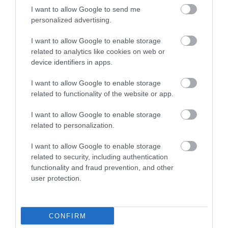
πωλήσεων πριν από την έναρξη του
I want to allow Google to send me
καλοκαιριού
personalized advertising.
I want to allow Google to enable storage
related to analytics like cookies on web or
device identifiers in apps.
I want to allow Google to enable storage
related to functionality of the website or app.
I want to allow Google to enable storage
related to personalization.
I want to allow Google to enable storage
related to security, including authentication
31.07.2026
functionality and fraud prevention, and other
user protection.
Θερινές εκπτώσεις: Τι δείχνει το «ταμείο»
του πρώτου μήνα
CONFIRM