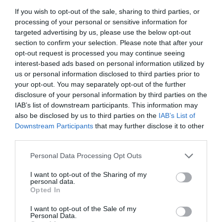
If you wish to opt-out of the sale, sharing to third parties, or
processing of your personal or sensitive information for
targeted advertising by us, please use the below opt-out
section to confirm your selection. Please note that after your
opt-out request is processed you may continue seeing
interest-based ads based on personal information utilized by
us or personal information disclosed to third parties prior to
your opt-out. You may separately opt-out of the further
disclosure of your personal information by third parties on the
IAB’s list of downstream participants. This information may
also be disclosed by us to third parties on the
IAB’s List of
Downstream Participants
that may further disclose it to other
01.08.2026
third parties.
Λιανεμπόριο: Οι «κερδισμένοι» των
Please note that this website/app uses one or more Google
πωλήσεων πριν από την έναρξη του
Personal Data Processing Opt Outs
services and may gather and store information including but
καλοκαιριού
not limited to your visit or usage behaviour. You may click to
I want to opt-out of the Sharing of my
personal data.
grant or deny consent to Google and its third-party tags to
Opted In
use your data for below specified purposes in below Google
consent section.
I want to opt-out of the Sale of my
Personal Data.