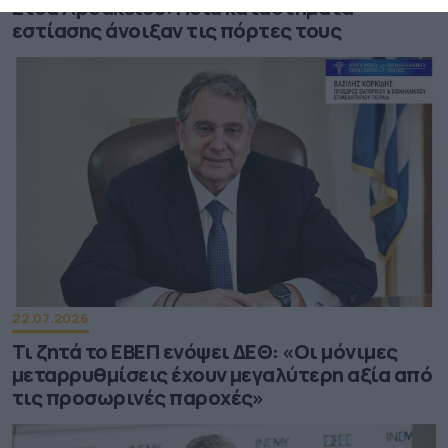
Στοά Αρσακείου: Ποια καταστήματα
εστίασης άνοιξαν τις πόρτες τους
22.07.2026
Τι ζητά το ΕΒΕΠ ενόψει ΔΕΘ: «Οι μόνιμες
μεταρρυθμίσεις έχουν μεγαλύτερη αξία από
τις προσωρινές παροχές»