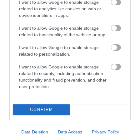
I want to allow Google to enable storage
related to analytics like cookies on web or
device identifiers in apps.
30.07.2026
I want to allow Google to enable storage
Public Group: Πωλήσεις άνω των 500 εκατ.
related to functionality of the website or app.
ευρώ το 2025
I want to allow Google to enable storage
related to personalization.
I want to allow Google to enable storage
related to security, including authentication
functionality and fraud prevention, and other
user protection.
CONFIRM
27.07.2026
Data Deletion
Data Access
Privacy Policy