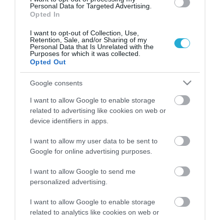
Personal Data for Targeted Advertising.
Management Advisor στη DoVALUE Greece.
Opted In
Είναι απόφοιτος του τμήματος Χημικών
I want to opt-out of Collection, Use,
Retention, Sale, and/or Sharing of my
Personal Data that Is Unrelated with the
Μηχανικών του Εθνικού Μετσόβιου
Purposes for which it was collected.
Opted Out
Πολυτεχνείου, ενώ διαθέτει MSc. στον τομέα
του Industrial Engineering από το Columbia
Google consents
University (ΗΠΑ), καθώς και M.B.A. in Finance
I want to allow Google to enable storage
related to advertising like cookies on web or
and International Business από το New York
device identifiers in apps.
University (ΗΠΑ).
I want to allow my user data to be sent to
Google for online advertising purposes.
Ο Γρηγόρης Δ. Δημητριάδης, Διευθύνων
I want to allow Google to send me
Σύμβουλος του Υπερταμείου δήλωσε:
«Η
personalized advertising.
λήψη αποφάσεων που βασίζονται στην
I want to allow Google to enable storage
τεκμηριωμένη πληροφόρηση και οδηγούν
related to analytics like cookies on web or