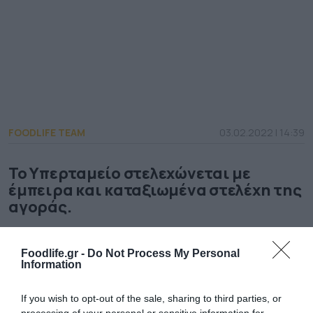
FOODLIFE TEAM
03.02.2022 | 14:39
Το Υπερταμείο στελεχώνεται µε
έμπειρα και καταξιωμένα στελέχη της
αγοράς.
Το Υπερταμείο (ΕΕΣΥΠ), ανακοινώνει την
Foodlife.gr -
Do Not Process My Personal
ένταξη του κυρίου Μιχάλη Οράτη στη
Information
Διοικητική Ομάδα της εταιρείας στη θέση
If you wish to opt-out of the sale, sharing to third parties, or
του Chief Risk Officer.
Ο κ. Οράτης