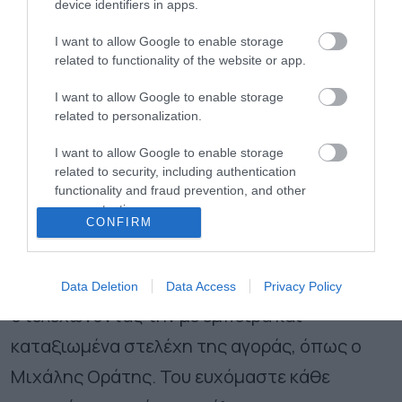
device identifiers in apps.
στην ορθότερη και αποδοτικότερη
διαχείριση της δημόσιας περιουσίας και τον
I want to allow Google to enable storage
related to functionality of the website or app.
πολλαπλασιασμό της αξίας της για το
I want to allow Google to enable storage
Ελληνικό Δημόσιο και την κοινωνία, είναι
related to personalization.
βασική μας επιδίωξη. Στο πλαίσιο της
I want to allow Google to enable storage
μετεξέλιξής μας σε Public Wealth Fund,
related to security, including authentication
προχωράμε αποφασιστικά στην εφαρμογή
functionality and fraud prevention, and other
user protection.
βέλτιστων πρακτικών σύμφωνα με τα διεθνή
CONFIRM
πρότυπα, και θωρακίζουμε το Υπερταμείο με
τη δημιουργία διεύθυνσης Risk Management,
Data Deletion
Data Access
Privacy Policy
στελεχώνοντάς την µε έμπειρα και
καταξιωμένα στελέχη της αγοράς, όπως ο
Μιχάλης Οράτης. Του ευχόμαστε κάθε