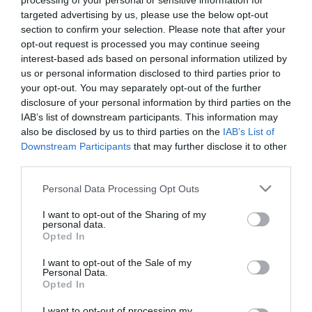
processing of your personal or sensitive information for
targeted advertising by us, please use the below opt-out
διαθέτει περισσότερα από 30 χρόνια
section to confirm your selection. Please note that after your
εμπειρίας σε θέματα Διαχείρισης
opt-out request is processed you may continue seeing
interest-based ads based on personal information utilized by
Κινδύνων, Κανονιστικής Συμμόρφωσης και
us or personal information disclosed to third parties prior to
Treasury,
από θέσεις ανώτερης διοίκησης
your opt-out. You may separately opt-out of the further
disclosure of your personal information by third parties on the
σε εταιρείες και χρηματοπιστωτικά
IAB’s list of downstream participants. This information may
also be disclosed by us to third parties on the
IAB’s List of
ιδρύματα στην Ελλάδα και το εξωτερικό.
Downstream Participants
that may further disclose it to other
Έχει διατελέσει μεταξύ άλλων Γενικός
third parties.
Διευθυντής της Διεύθυνσης Διαχείρισης
Please note that this website/app uses one or more Google
Personal Data Processing Opt Outs
services and may gather and store information including but
Κινδύνων του Ομίλου της Εθνικής Τράπεζας,
not limited to your visit or usage behaviour. You may click to
I want to opt-out of the Sharing of my
personal data.
Country Treasurer στις ABN-AMRO BANK N.V.,
grant or deny consent to Google and its third-party tags to
Opted In
use your data for below specified purposes in below Google
Citibank N.A. και Bank of America NT & SA,
consent section.
I want to opt-out of the Sale of my
Personal Data.
καθώς και Group Treasurer στον όμιλο
Opted In
Επιχειρήσεων Μυτιληναίος, ενώ διατέλεσε
I want to opt-out of processing my