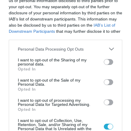
us or personal information disclosed to third parties prior to
τον υπουργό Γεωργίας της Τσεχίας, Ζντένεκ
your opt-out. You may separately opt-out of the further
disclosure of your personal information by third parties on the
Νέκουλα, στην Πράγα (στη φωτογραφία του
IAB’s list of downstream participants. This information may
Reuters/Valentyn Ogirenko, επάνω,
also be disclosed by us to third parties on the
IAB’s List of
Downstream Participants
that may further disclose it to other
θεριζοαλωνιστική μηχανή φορτώνει με
third parties.
σιτάρι φορτηγό, σε χωριό κοντά στο Κίεβο).
Please note that this website/app uses one or more Google
Personal Data Processing Opt Outs
services and may gather and store information including but
Ωστόσο «σχεδιάζουμε βραχυπρόθεσμα και
not limited to your visit or usage behaviour. You may click to
I want to opt-out of the Sharing of my
personal data.
grant or deny consent to Google and its third-party tags to
μακροπρόθεσμα μέτρα που θα λάβουμε για
Opted In
use your data for below specified purposes in below Google
τον μετριασμό των επιπτώσεων αυτών, τη
consent section.
I want to opt-out of the Sale of my
Personal Data.
διαφύλαξη της επισιτιστικής ασφάλειας και
Opted In
την ενίσχυση της ανθεκτικότητας των
I want to opt-out of processing my
Personal Data for Targeted Advertising.
συστημάτων τροφίμων μας» προσέθεσε.
Opted In
I want to opt-out of Collection, Use,
Παράλληλα, επισκέφθηκε κέντρο
Retention, Sale, and/or Sharing of my
Personal Data that Is Unrelated with the