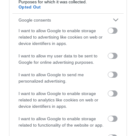
υποστήριξης προσφύγων από την Ουκρανία.
Purposes for which it was collected.
Opted Out
«Η συνεργασία με πνεύμα πρωτοφανούς
Google consents
αλληλεγγύης κατά τη διάρκεια της κρίσης
I want to allow Google to enable storage
του κοροναϊού μας έκανε πιο δυνατούς. Το
related to advertising like cookies on web or
πνεύμα αυτό θα μας καθοδηγήσει και πάλι
device identifiers in apps.
κατά τη διάρκεια της παρούσας κρίσης, την
I want to allow my user data to be sent to
Google for online advertising purposes.
οποία είμαι βέβαιη ότι θα ξεπεράσουμε
μαζί» ανέφερε η κ. Κυριακίδου.
I want to allow Google to send me
personalized advertising.
Μετά τη συνάντηση που είχε με τον
I want to allow Google to enable storage
αντιπρόεδρο της κυβέρνησης και υπουργό
related to analytics like cookies on web or
device identifiers in apps.
Υγείας Βλαστίμιλ Βάλεκ σημείωσε τις
I want to allow Google to enable storage
προσπάθειες που γίνονται για τη
related to functionality of the website or app.
διασφάλιση ιατρικής περίθαλψης σε όσους