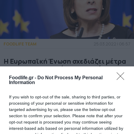
FOODLIFE TEAM
25.03.2022 | 06:57
Η Ευρωπαϊκή Ένωση σχεδιάζει μέτρα
για τον μετριασμό των επιπτώσεων
του πολέμου.
Foodlife.gr -
Do Not Process My Personal
Information
«Δεν υπάρχει άμεση απειλή για την
If you wish to opt-out of the sale, sharing to third parties, or
επισιτιστική ασφάλεια της Ευρωπαϊκής
processing of your personal or sensitive information for
Ένωσης» ανέφερε η Επίτροπος Υγείας και
targeted advertising by us, please use the below opt-out
section to confirm your selection. Please note that after your
Ασφάλειας Τροφίμων της ΕΕ, Στέλλα
opt-out request is processed you may continue seeing
Κυριακίδου μετά τη συνάντηση που είχε με
interest-based ads based on personal information utilized by