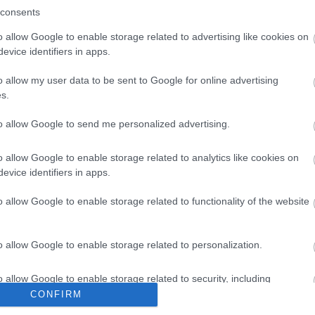
consents
στούν” οι επιχειρήσεις μέλη των επιμελητηρίω
o allow Google to enable storage related to advertising like cookies on
ι για τα προβλήματα που αντιμετωπίζουν εξαιτί
evice identifiers in apps.
o allow my user data to be sent to Google for online advertising
s.
λέμου στην Ουκρανία, το ζήτημα της ενέργειας 
to allow Google to send me personalized advertising.
 επιχειρηματικής κοινότητας και πρέπει οι
ός είναι ο στόχος. Ο Πρωθυπουργός κ. Κυριάκος
o allow Google to enable storage related to analytics like cookies on
evice identifiers in apps.
εια σε συνεργασία πάντα με την Ευρωπαϊκή
o allow Google to enable storage related to functionality of the website
 φορά δείχνει δυνατή και ενωμένη, και γρήγορη
 γίνει και νομίζω ότι είναι ένα μάθημα για την
o allow Google to enable storage related to personalization.
ύτητα και για το πνεύμα συλλογικότητας, το οπ
ά και είμαι σίγουρος ότι θα γυρίσει με πολλές
o allow Google to enable storage related to security, including
cation functionality and fraud prevention, and other user protection.
CONFIRM
 δικές μας απαιτήσεις είναι να υπάρχει ένα όριο