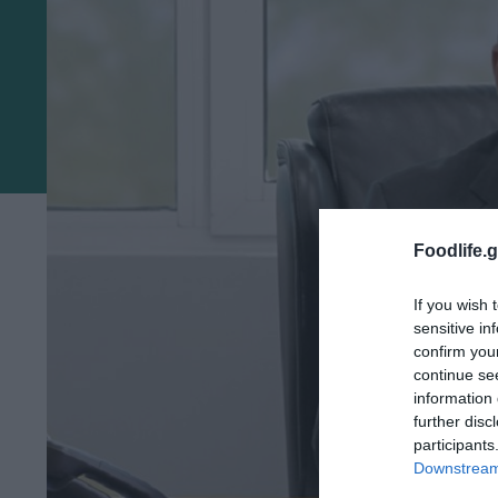
Foodlife.g
If you wish 
sensitive in
confirm you
continue se
information 
further disc
participants
Downstream 