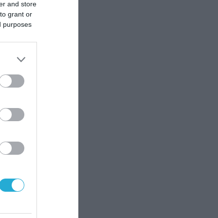
er and store
to grant or
2 | 20:00
ed purposes
μου
αδή,
της
ου
αι