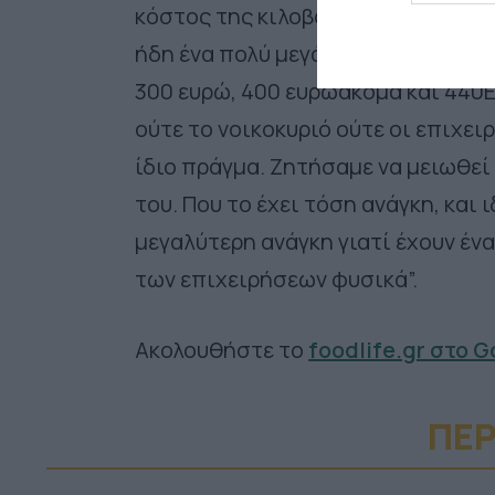
κόστος της κιλοβατώρας και να μην
ήδη ένα πολύ μεγάλο κόστος. Αλλά 
300 ευρώ, 400 ευρώακόμα και 440E
ούτε το νοικοκυριό ούτε οι επιχει
ίδιο πράγμα. Ζητήσαμε να μειωθεί 
του. Που το έχει τόση ανάγκη, και 
μεγαλύτερη ανάγκη γιατί έχουν έν
των επιχειρήσεων φυσικά”.
Ακολουθήστε το
foodlife.gr στο 
ΠΕΡ