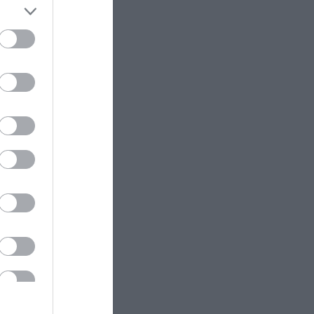
ν
ας
έχει
οίο
 στο