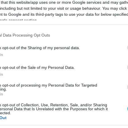
 that this website/app uses one or more Google services and may gath
including but not limited to your visit or usage behaviour. You may click 
15.03.202
 to Google and its third-party tags to use your data for below specifi
ogle consent section.
σεων των Επιμελητηρίων λόγω του πολέ
l Data Processing Opt Outs
ς να γίνουν τέλος του έτους, αλλά, λόγω του
o opt-out of the Sharing of my personal data.
ότι θα πάμε σε παράταση των Διοικήσεων των
In
ρόεδροι, να υπάρξει μια παράταξη 6 μηνών, δηλ
o opt-out of the Sale of my Personal Data.
του 2023. Αυτή είναι και η δική μου εκτίμηση…”
In
εντρικής Ένωσης Επιμελητηρίων Γιάννης Μασού
to opt-out of processing my Personal Data for Targeted
ing.
In
κό σταθμό EVRIPOS 90FM σχετικά με τις
σε ότι θα είναι υποψήφιος για την προεδρεία τ
o opt-out of Collection, Use, Retention, Sale, and/or Sharing
ersonal Data that Is Unrelated with the Purposes for which it
lected.
ελητηρίου Θεσσαλονίκης. “Το έχω αποφασίσει κ
Out
ό” όπως είπε.