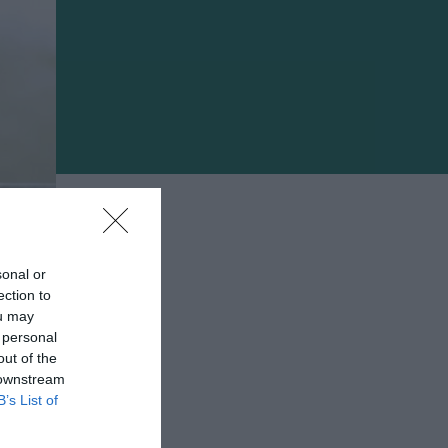
sonal or
ection to
ou may
 personal
out of the
 downstream
B’s List of