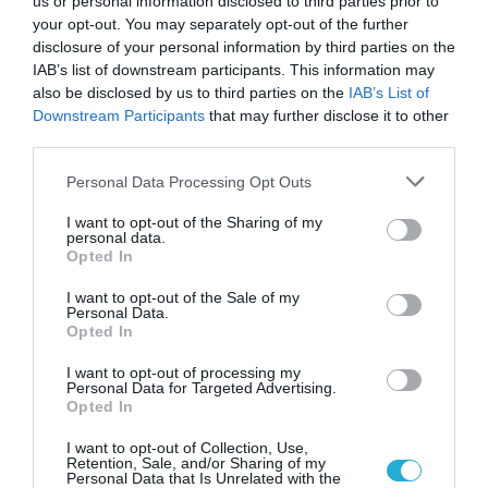
ΛΟΥΜΙΔΗΣ ΠΑΠΑΓΑΛΟΣ
παρουσιάζει τον
us or personal information disclosed to third parties prior to
your opt-out. You may separately opt-out of the further
σκοπό της μάρκας,
περιλαμβάνοντας
disclosure of your personal information by third parties on the
πληροφορίες για την παραγωγική
IAB’s list of downstream participants. This information may
also be disclosed by us to third parties on the
IAB’s List of
διαδικασία, από τη συλλογή των εκλεκτών
Downstream Participants
that may further disclose it to other
third parties.
κόκκων καφέ μέχρι τη στιγμή που τον
Please note that this website/app uses one or more Google
απολαμβάνουμε στο φλιτζάνι μας, καθώς
Personal Data Processing Opt Outs
services and may gather and store information including but
επίσης και την ένταση καβουρδίσματος του
not limited to your visit or usage behaviour. You may click to
I want to opt-out of the Sharing of my
personal data.
grant or deny consent to Google and its third-party tags to
καφέ.
Opted In
use your data for below specified purposes in below Google
consent section.
I want to opt-out of the Sale of my
Ανακαλύψτε τις νέες συσκευασίες καφέ
Personal Data.
Opted In
ΛΟΥΜΙΔΗΣ ΠΑΠΑΓΑΛΟΣ
και απολαύστε το
I want to opt-out of processing my
ίδιο αγαπημένο χαρμάνι, πάντα με σεβασμό
Personal Data for Targeted Advertising.
Opted In
στην παράδοση και το περιβάλλον.
I want to opt-out of Collection, Use,
Retention, Sale, and/or Sharing of my
Personal Data that Is Unrelated with the