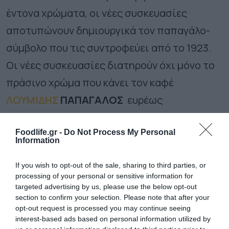
έντονα χρώματα, οι νέες συσκευασίες
αποτυπώνουν δημιουργικά τον παπαγάλο-
σύμβολο που τις συντροφεύει από το 1923.
Οι νέες συσκευασίες διατηρούν όχι μόνο το
πράσινο χρώμα που κάνει τον καφέ
ΛΟΥΜΙΔΗΣ
ΠΑΠΑΓΑΛΟΣ
ευρέως
αναγνωρίσιμο, αλλά και το παραδοσιακό
Foodlife.gr -
Do Not Process My Personal
χαρμάνι, το μοναδικό άρωμα και την
Information
ξεχωριστή του γεύση, όπως τα αγαπήσαμε,
If you wish to opt-out of the sale, sharing to third parties, or
για να συνεχίσουν να μας χαρίζουν ένα
processing of your personal or sensitive information for
φλιτζάνι γεμάτο «Ελλάδα».
targeted advertising by us, please use the below opt-out
section to confirm your selection. Please note that after your
opt-out request is processed you may continue seeing
Επιπλέον,
η νέα συσκευασία
του καφέ
interest-based ads based on personal information utilized by