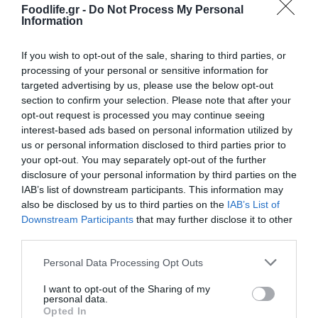
Foodlife.gr -
Do Not Process My Personal
νέου κέντρου αποθήκευσης και παροχής
Information
υπηρεσιών logistics, σφραγίζοντας μια νέα
If you wish to opt-out of the sale, sharing to third parties, or
εποχή για το πιο δυναμικά αναπτυσσόμενο
processing of your personal or sensitive information for
targeted advertising by us, please use the below opt-out
ελληνικό brand εμφιάλωσης νερού.
section to confirm your selection. Please note that after your
opt-out request is processed you may continue seeing
Η νέα γραμμή θα αυξήσει τον όγκο
interest-based ads based on personal information utilized by
us or personal information disclosed to third parties prior to
παραγωγής κατά 60% των φιαλών / ημέρα σε
your opt-out. You may separately opt-out of the further
συσκευασίες των 500ml & 1500ml και
disclosure of your personal information by third parties on the
IAB’s list of downstream participants. This information may
αναμένεται να έχει ολοκληρωθεί στα μέσα
also be disclosed by us to third parties on the
IAB’s List of
του 2022, ώστε να καλύψει την τεράστια
Downstream Participants
that may further disclose it to other
third parties.
ζήτηση του καλοκαιριού στην Ελλάδα, αλλά
Please note that this website/app uses one or more Google
Personal Data Processing Opt Outs
και στις διεθνείς αγορές, καθώς πρόσφατα η
services and may gather and store information including but
not limited to your visit or usage behaviour. You may click to
I want to opt-out of the Sharing of my
εταιρεία υπέγραψε μία μεγάλη εμπορική
personal data.
grant or deny consent to Google and its third-party tags to
Opted In