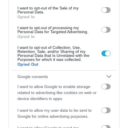
συμφωνία στις ΗΠΑ. Το νέο κέντρο logistics
use your data for below specified purposes in below Google
consent section.
I want to opt-out of the Sale of my
στην περιοχή του Ελληνόπυργου Μουζακίου
Personal Data.
Opted In
θα λειτουργήσει εκμεταλλευόμενο την
I want to opt-out of processing my
τελευταία λέξη της τεχνολογίας στη
Personal Data for Targeted Advertising.
Opted In
διαχείριση των προϊόντων και θα είναι
ενεργειακά πράσινο εκμεταλλευόμενο τις
I want to opt-out of Collection, Use,
Retention, Sale, and/or Sharing of my
Personal Data that Is Unrelated with the
ανανεώσιμες πηγές ενέργειας στις
Purposes for which it was collected.
Opted Out
εγκαταστάσεις του.
Google consents
Ο
Πρόεδρος
και
Διευθύνων
Σύμβουλος
I want to allow Google to enable storage
Δημήτρης
Τσέλιος
, δήλωσε για την
related to advertising like cookies on web or
device identifiers in apps.
επένδυση: «Είμαστε υπερήφανοι για το νέο
μεγάλο βήμα, σε συνάρτηση, πάντα, με τους
I want to allow my user data to be sent to
Google for online advertising purposes.
ανθρώπους που μας εμπιστεύονται ως