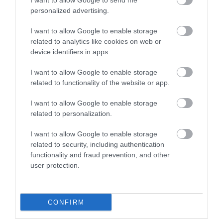
I want to allow Google to send me
συνεργάτες αλλά και με τους τελικούς
personalized advertising.
καταναλωτές. Οι νέες γραμμές παραγωγής
I want to allow Google to enable storage
προοικονομούν αύξηση μεριδίου αγοράς
related to analytics like cookies on web or
device identifiers in apps.
όπου σε συνδυασμό με την καινοτομία που
χαρακτηρίζει την εταιρεία, είμαστε το
I want to allow Google to enable storage
related to functionality of the website or app.
πρώτο φυσικό μεταλλικό νερό σε χάρτινη
I want to allow Google to enable storage
συσκευασία 100% ανακυκλώσιμη,
related to personalization.
σηματοδοτείται ένα άλμα στο μέλλον και
I want to allow Google to enable storage
τολμώ να πω ένας διπλασιασμός της
related to security, including authentication
εταιρείας».
functionality and fraud prevention, and other
user protection.
Η νέα επένδυση από τη ΘΕΟΝΗ θα
δημιουργήσει πολλές νέες θέσεις εργασίας
CONFIRM
και έτσι θα ενισχύσει σημαντικά την