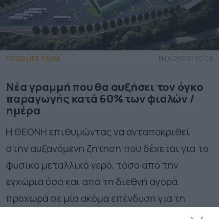
FOODLIFE TEAM
11.01.2022 | 10:00
Νέα γραμμή που θα αυξήσει τον όγκο
παραγωγής κατά 60% των φιαλών /
ημέρα
Η ΘΕΟΝΗ επιθυμώντας να ανταποκριθεί
στην αυξανόμενη ζήτηση που δέχεται για το
φυσικό μεταλλικό νερό, τόσο από την
εγχώρια όσο και από τη διεθνή αγορά,
προχωρά σε μία ακόμα επένδυση για τη
δημιουργία νέας γραμμής παραγωγής και