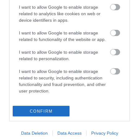
γεμάτο σώμα με κρεμώδη και πλούσια υφή.
I want to allow Google to enable storage
related to analytics like cookies on web or
Με μια βαριά παράδοση αιώνων, που
device identifiers in apps.
περιορίζει στο ελάχιστο τις δημιουργικές
I want to allow Google to enable storage
παρεμβάσεις στη συνταγή, το Stichion
related to functionality of the website or app.
καταφέρνει να είναι ταυτόχρονα αυθεντικό
I want to allow Google to enable storage
related to personalization.
αλλά και καινοτόμο.
I want to allow Google to enable storage
Με τη σειρά
Mantis Greek Spirits Collection,
related to security, including authentication
functionality and fraud prevention, and other
ο Όμιλος Εταιρειών Mantis
δίνει έμφαση
user protection.
στους πολύτιμους θησαυρούς που έχει να
αναδείξει η ελληνική γη, στοχεύοντας στη
CONFIRM
δυναμική ανάπτυξή τους, με όραμα η Mantis
Greek Spirits Collection να κερδίσει μια θέση
Data Deletion
Data Access
Privacy Policy
στην καρδιά των καταναλωτών, αλλά και να