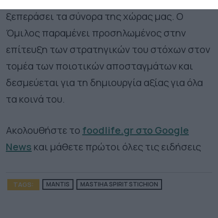
ξεπεράσει τα σύνορα της χώρας μας. Ο
Όμιλος παραμένει προσηλωμένος στην
επίτευξη των στρατηγικών του στόχων στον
τομέα των ποιοτικών αποσταγμάτων και
δεσμεύεται για τη δημιουργία αξίας για όλα
τα κοινά του.
Ακολουθήστε το
foodlife.gr στο Google
News
και μάθετε πρώτοι όλες τις ειδήσεις
TAGS:
MANTIS
MASTIHA SPIRIT STICHION