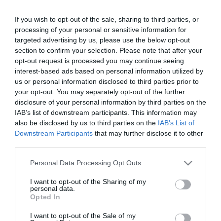
“Stichion”.
If you wish to opt-out of the sale, sharing to third parties, or
Ένα εντυπωσιακό και συνάμα ισορροπημένο
processing of your personal or sensitive information for
targeted advertising by us, please use the below opt-out
spirit μαστίχας
, το “
Stichion
” υπόσχεται
section to confirm your selection. Please note that after your
ένα σαγηνευτικό ταξίδι στα αρώματα και τις
opt-out request is processed you may continue seeing
interest-based ads based on personal information utilized by
μεθυστικές γεύσεις του θησαυρού της
us or personal information disclosed to third parties prior to
your opt-out. You may separately opt-out of the further
ελληνικής γης, τη μαστίχα. Η ξεχωριστή
disclosure of your personal information by third parties on the
φιάλη με το μοναδικό της design,
IAB’s list of downstream participants. This information may
also be disclosed by us to third parties on the
IAB’s List of
εμπνευσμένη από τον κορμό του Σχίνου,
Downstream Participants
that may further disclose it to other
κλείνει μέσα της όλη την
αυθεντική
third parties.
παράδοση της Μαστίχας
, δημιουργώντας
Please note that this website/app uses one or more Google
Personal Data Processing Opt Outs
services and may gather and store information including but
το πιο εκλεπτυσμένο και μοναδικά
not limited to your visit or usage behaviour. You may click to
I want to opt-out of the Sharing of my
personal data.
grant or deny consent to Google and its third-party tags to
ισορροπημένο απόσταγμα.
Opted In
use your data for below specified purposes in below Google
consent section.
I want to opt-out of the Sale of my
To Stichion παράγεται από
100% ατόφια