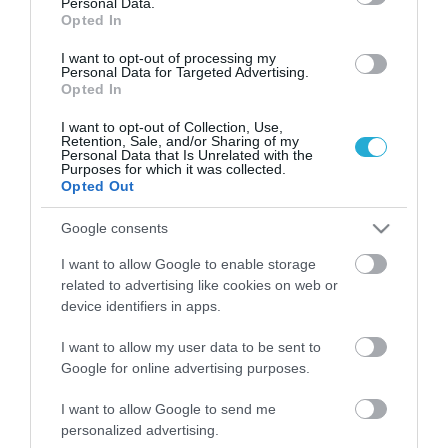
Personal Data.
Opted In
φυσική μαστίχα Xίου
από την Ένωση
I want to opt-out of processing my
Μαστιχοπαραγωγών Χίου, η οποία
Personal Data for Targeted Advertising.
Opted In
αποστάζεται σε
παραδοσιακούς χάλκινους
I want to opt-out of Collection, Use,
άμβυκες
και δημιουργεί ένα διαφανές
Retention, Sale, and/or Sharing of my
Personal Data that Is Unrelated with the
απόσταγμα, με
μεθυστικά αρώματα
Purposes for which it was collected.
Opted Out
βανίλιας, μαστίχας, έλατου, λευκού πιπεριού
Google consents
και άνθη πορτοκαλιάς. Η μυστική συνταγή
του, η οποία βασίζεται σε
συστατικά
I want to allow Google to enable storage
related to advertising like cookies on web or
εξαιρετικής ποιότητας
, στις ιδανικές
device identifiers in apps.
αναλογίες και στην τέχνη του
I want to allow my user data to be sent to
αποσταγματοποιού, δημιουργεί ένα
Google for online advertising purposes.
απόσταγμα με πλούσιο άρωμα,
I want to allow Google to send me
personalized advertising.
ισορροπημένα γλυκό χαρακτήρα, στιβαρό και