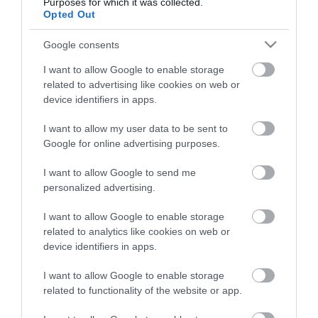
Purposes for which it was collected.
καινοτομία της εταιρίας στην κατηγορία,
Opted Out
καθώς είναι η μοναδική εταιρεία που
Google consents
προσφέρει lactose free επιλογή στο Κεφίρ
I want to allow Google to enable storage
και μάλιστα σε δροσιστική γεύση φρούτου.
related to advertising like cookies on web or
device identifiers in apps.
Πρόσφατα η ΜΕΒΓΑΛ κυκλοφόρησε το
Κατσικίσιο Κεφίρ, από 100% ελληνικό
I want to allow my user data to be sent to
κατσικίσιο γάλα, που προέρχεται από
Google for online advertising purposes.
κατσίκες ελευθέρας βοσκής. Πέρα από την
I want to allow Google to send me
πλούσια γεύση, η ιδιαιτερότητα βρίσκεται
personalized advertising.
στην πρακτική συσκευασία των 200 ml,
I want to allow Google to enable storage
που συστήνεται για ένα γρήγορο μεν αλλά
related to analytics like cookies on web or
χορταστικό και υγιεινό σνακ.
device identifiers in apps.
Η παραγωγή προϊόντων υψηλής ποιότητας
I want to allow Google to enable storage
related to functionality of the website or app.
που προσδίδουν υπεραξία στη διατροφή μας