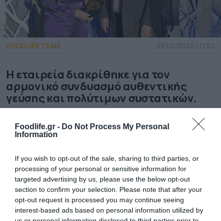
FOODLIFE TEAM
25.02.2022 | 11:52
Η εταιρεία διακρίθηκε για τον
αρμονικό συνδυασμό αυθεντικής
γεύσης και πολύτιμων συστατικών.
Με Χρυσό Βραβείο Υγιεινής Διατροφής
Foodlife.gr -
Do Not Process My Personal
διακρίθηκαν τα Κεφίρ της ΜΕΒΓΑΛ στα
Information
Healthy Diet Awards 2022. Πρόκειται για ένα
If you wish to opt-out of the sale, sharing to third parties, or
η
processing of your personal or sensitive information for
θεσμό που διοργανώνεται για 3
συνεχόμενη
targeted advertising by us, please use the below opt-out
χρονιά από την BOUSSIAS και έχει στόχο να
section to confirm your selection. Please note that after your
opt-out request is processed you may continue seeing
αναδεικνύει την αριστεία και καινοτομία σε
interest-based ads based on personal information utilized by
us or personal information disclosed to third parties prior to