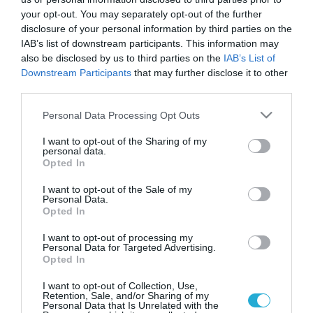
προϊόντα και υπηρεσίες που προάγουν την
your opt-out. You may separately opt-out of the further
υγιεινή και ισορροπημένη διατροφή.
disclosure of your personal information by third parties on the
IAB’s list of downstream participants. This information may
Η προϊοντική ομάδα Κεφίρ της ΜΕΒΓΑΛ είναι
also be disclosed by us to third parties on the
IAB’s List of
Downstream Participants
that may further disclose it to other
ηγέτης στην ελληνική αγορά ροφημάτων
third parties.
ευεξίας, καθώς έχει πετύχει έναν αρμονικό
Please note that this website/app uses one or more Google
Personal Data Processing Opt Outs
services and may gather and store information including but
συνδυασμό αυθεντικής γεύσης και
not limited to your visit or usage behaviour. You may click to
I want to opt-out of the Sharing of my
πολύτιμων συστατικών, που είναι
personal data.
grant or deny consent to Google and its third-party tags to
Opted In
use your data for below specified purposes in below Google
εξαιρετικά ευεργετικά για τον οργανισμό. Τα
consent section.
I want to opt-out of the Sale of my
Κεφίρ ΜΕΒΓΑΛ κυκλοφορούν σε διαφορετικές
Personal Data.
Opted In
εκδοχές:
I want to opt-out of processing my
Personal Data for Targeted Advertising.
Λευκό με φυσική γεύση
Opted In
Κεφίρ με γεύση φράουλα Φράουλα
I want to opt-out of Collection, Use,
Retention, Sale, and/or Sharing of my
Personal Data that Is Unrelated with the
Κεφίρ Ροδάκινο χωρίς λακτόζη, μία ακόμη