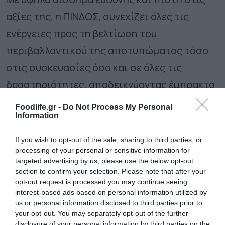
αξίες της, η ΠΙΝΔΟΣ, συνεχίζει όλες τις
ενέργειες προς τη βελτίωση του
περιβαλλοντικού της αποτυπώματος τόσο
στις συσκευασίες όσο και σε όλες τις
δραστηριότητες, αποδεικνύοντας έμπρακτα
την διαχρονική αφοσίωση της εταιρίας στην
Foodlife.gr -
Do Not Process My Personal
Information
προστασία του περιβάλλοντος και την
βιώσιμη ανάπτυξη σε κάθε επίπεδο
If you wish to opt-out of the sale, sharing to third parties, or
processing of your personal or sensitive information for
λειτουργίας της.
targeted advertising by us, please use the below opt-out
section to confirm your selection. Please note that after your
opt-out request is processed you may continue seeing
Ακολουθήστε το
foodlife.gr στο Google
interest-based ads based on personal information utilized by
News
και μάθετε πρώτοι όλες τις ειδήσεις
us or personal information disclosed to third parties prior to
your opt-out. You may separately opt-out of the further
disclosure of your personal information by third parties on the