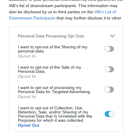
IAB’s list of downstream participants. This information may
TAGS:
ΠΙΝΔΟΣ
also be disclosed by us to third parties on the
IAB’s List of
Downstream Participants
that may further disclose it to other
third parties.
ΠΕΡΙΣΣΟΤΕΡA
Please note that this website/app uses one or more Google
Personal Data Processing Opt Outs
services and may gather and store information including but
not limited to your visit or usage behaviour. You may click to
I want to opt-out of the Sharing of my
personal data.
grant or deny consent to Google and its third-party tags to
Opted In
use your data for below specified purposes in below Google
consent section.
I want to opt-out of the Sale of my
Personal Data.
Opted In
I want to opt-out of processing my
Personal Data for Targeted Advertising.
Opted In
I want to opt-out of Collection, Use,
Retention, Sale, and/or Sharing of my
Personal Data that Is Unrelated with the
Purposes for which it was collected.
06.08.2026
Opted Out