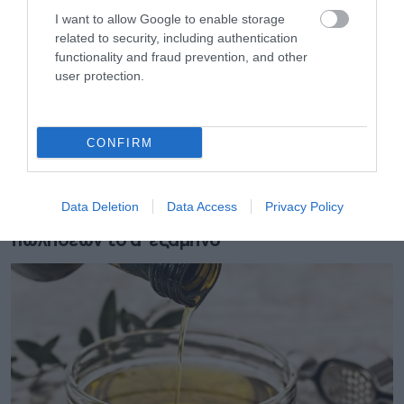
I want to allow Google to enable storage
related to security, including authentication
functionality and fraud prevention, and other
user protection.
CONFIRM
05.08.2026
Data Deletion
Data Access
Privacy Policy
Coca-Cola HBC: Aύξηση 7,5% του όγκου
πωλήσεων το α’ εξάμηνο