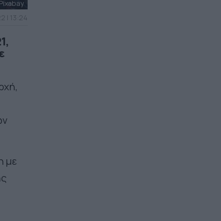
Pixabay
2 | 13:24
1,
ε
ρχή,
ων
η με
ης