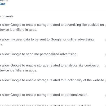
Out
ραγωγής προϊόντων καπνού, ποτοποιίας,
ροεγγεγραμμένων μέσων, παραγωγής οπτάνθρα
consents
υ.
o allow Google to enable storage related to advertising like cookies on
evice identifiers in apps.
– Λατομείων. Στην αύξηση αυτή συνέβαλαν οι
o allow my user data to be sent to Google for online advertising
ιων κλάδων: λοιπών ορυχείων – λατομείων,
s.
to allow Google to send me personalized advertising.
λεκτρικού Ρεύματος.
o allow Google to enable storage related to analytics like cookies on
evice identifiers in apps.
ερού
o allow Google to enable storage related to functionality of the website
Google News
και μάθετε πρώτοι όλες τις ειδήσει
o allow Google to enable storage related to personalization.
o allow Google to enable storage related to security, including