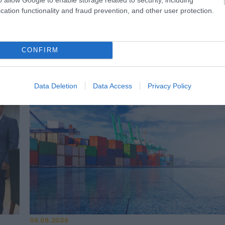
cation functionality and fraud prevention, and other user protection.
ΙΣΣΟΤΕΡA
CONFIRM
Data Deletion
Data Access
Privacy Policy
06.08.2026