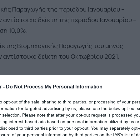
ικής Παραγωγής της περιόδου Ιανουαρίου –
ν αντίστοιχο δείκτη της περιόδου Ιανουαρίου –
ση 10,0%.
είκτης Βιομηχανικής Παραγωγής του μηνός
ν αντίστοιχο δείκτη του Οκτωβρίου 2021,
ποιητικών δραστηριοτήτων σημείωσε τη
r -
Do Not Process My Personal Information
νώ ο δείκτης του κλάδου κατασκευής μηχανημά
to opt-out of the sale, sharing to third parties, or processing of your per
η μεγαλύτερη ποσοστιαία μείωση κατά τον
formation for targeted advertising by us, please use the below opt-out s
τώβριο 2021. Κατά τη σύγκριση των δεικτών του
r selection. Please note that after your opt-out request is processed y
eing interest-based ads based on personal information utilized by us or
ους δείκτες του Νοεμβρίου 2020, η μεγαλύτερη
disclosed to third parties prior to your opt-out. You may separately opt-
τον κλάδο ειδών ένδυσης, ενώ η μεγαλύτερη
losure of your personal information by third parties on the IAB’s list of