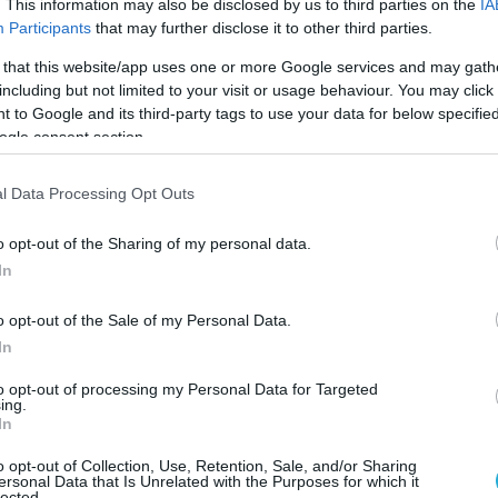
. This information may also be disclosed by us to third parties on the
IA
τους κλάδους εξόρυξης άνθρακα και λιγνίτη,
Participants
that may further disclose it to other third parties.
υσικού αερίου, υποστηρικτικών δραστηριοτήτω
 that this website/app uses one or more Google services and may gath
including but not limited to your visit or usage behaviour. You may click 
 to Google and its third-party tags to use your data for below specifi
ogle consent section.
ς το πλήθος των εργάσιμων ημερών Γενικού Δε
 τον μήνα Νοέμβριο 2021, σε σύγκριση με τον
l Data Processing Opt Outs
2020, προήλθε από τις ακόλουθες μεταβολές τω
o opt-out of the Sharing of my personal data.
ομηχανίας:
In
o opt-out of the Sale of my Personal Data.
In
ης. Στην αύξηση αυτή συνέβαλαν, κυρίως, οι
to opt-out of processing my Personal Data for Targeted
ing.
ιων κλάδων: κατασκευής ειδών ένδυσης,
In
ινων ειδών, επίπλων, άλλων μεταποιητικών
o opt-out of Collection, Use, Retention, Sale, and/or Sharing
ersonal Data that Is Unrelated with the Purposes for which it
ανοκίνητων οχημάτων, ρυμουλκούμενων και
lected.