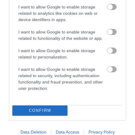
I want to allow Google to enable storage
related to analytics like cookies on web or
device identifiers in apps.
I want to allow Google to enable storage
related to functionality of the website or app.
I want to allow Google to enable storage
05.08.2026
related to personalization.
Coca-Cola HBC: Aύξηση 7,5% του όγκου
πωλήσεων το α’ εξάμηνο
I want to allow Google to enable storage
related to security, including authentication
functionality and fraud prevention, and other
user protection.
CONFIRM
Data Deletion
Data Access
Privacy Policy