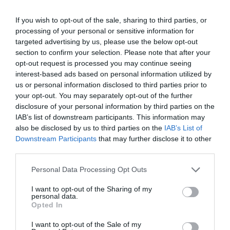
TAGS:
ARGOODAKI
GOODY'S
If you wish to opt-out of the sale, sharing to third parties, or
processing of your personal or sensitive information for
ΠΕΡΙΣΣΟΤΕΡA
targeted advertising by us, please use the below opt-out
section to confirm your selection. Please note that after your
opt-out request is processed you may continue seeing
interest-based ads based on personal information utilized by
us or personal information disclosed to third parties prior to
your opt-out. You may separately opt-out of the further
disclosure of your personal information by third parties on the
IAB’s list of downstream participants. This information may
also be disclosed by us to third parties on the
IAB’s List of
Downstream Participants
that may further disclose it to other
third parties.
Please note that this website/app uses one or more Google
Personal Data Processing Opt Outs
services and may gather and store information including but
not limited to your visit or usage behaviour. You may click to
I want to opt-out of the Sharing of my
personal data.
06.08.2026
grant or deny consent to Google and its third-party tags to
Opted In
use your data for below specified purposes in below Google
ΕΒΕΠ: Συνάντηση συνεργασίας με τον Τάκη
consent section.
I want to opt-out of the Sale of my
Θεοδωρικάκο ενόψει ΔΕΘ