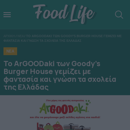
ΑΡΧΙΚΗ
/
ΝΕΑ
/
ΤΟ ARGOODAKI ΤΩΝ GOODY’S BURGER HOUSE ΓΕΜΙΖΕΙ ΜΕ
ΦΑΝΤΑΣΙΑ ΚΑΙ ΓΝΩΣΗ ΤΑ ΣΧΟΛΕΙΑ ΤΗΣ ΕΛΛΑΔΑΣ
ΝΕΑ
Το ArGOODaki των Goody’s
Burger House γεμίζει με
φαντασία και γνώση τα σχολεία
της Ελλάδας