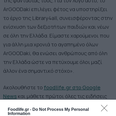
της φαντασίας τους. Για τον λόγο αυτό, το
ArGOODaki
επιλέγει φέτος να υποστηρίξει
το έργο της
Library
4
all
, συνεισφέροντας στην
ενίσχυση των δεξιοτήτων παιδιών και νέων
σε όλη την Ελλάδα. Είμαστε χαρούμενοι που
για άλλη μια χρονιά το αγαπημένο όλων
ArGOODaki
, θα ενώσει ανθρώπους από όλη
την Ελλάδα ώστε να πετύχουμε όλοι μαζί
άλλον ένα σημαντικό στόχο».
Ακολουθήστε το
foodlife.gr στο Google
News
και μάθετε πρώτοι όλες τις ειδήσεις
Foodlife.gr -
Do Not Process My Personal
Information