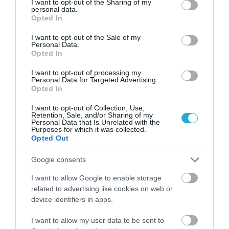
04.08.2026
not limited to your visit or usage behaviour. You may click to
I want to opt-out of the Sharing of my
personal data.
grant or deny consent to Google and its third-party tags to
ΙΕΛΚΑ: Σε ποια προϊόντα αυξήθηκαν και πού
Opted In
use your data for below specified purposes in below Google
μειώθηκαν οι τιμές στα σούπερ μάρκετ
consent section.
I want to opt-out of the Sale of my
Personal Data.
Opted In
I want to opt-out of processing my
Personal Data for Targeted Advertising.
Opted In
I want to opt-out of Collection, Use,
Retention, Sale, and/or Sharing of my
Personal Data that Is Unrelated with the
Purposes for which it was collected.
Opted Out
Google consents
04.08.2026
I want to allow Google to enable storage
related to advertising like cookies on web or
Σκλαβενίτης: Άνοιξε νέο κατάστημα στη
device identifiers in apps.
Σάμο
I want to allow my user data to be sent to