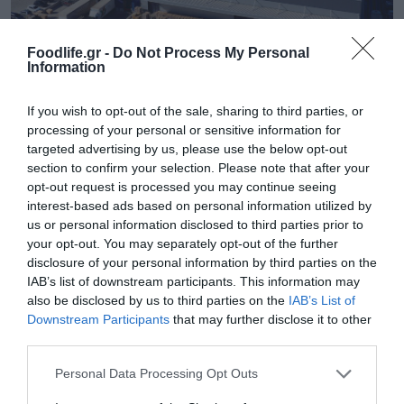
Foodlife.gr -
Do Not Process My Personal
Information
05.08.2026
Παπουτσάνης: Αύξηση 5% του κύκλου
If you wish to opt-out of the sale, sharing to third parties, or
εργασιών το α’ εξάμηνο – Στο 55% οι
processing of your personal or sensitive information for
εξαγωγές
targeted advertising by us, please use the below opt-out
section to confirm your selection. Please note that after your
opt-out request is processed you may continue seeing
interest-based ads based on personal information utilized by
us or personal information disclosed to third parties prior to
your opt-out. You may separately opt-out of the further
disclosure of your personal information by third parties on the
IAB’s list of downstream participants. This information may
also be disclosed by us to third parties on the
IAB’s List of
Downstream Participants
that may further disclose it to other
third parties.
Please note that this website/app uses one or more Google
Personal Data Processing Opt Outs
services and may gather and store information including but