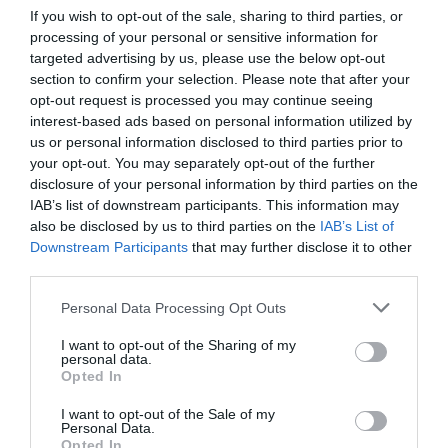
ΠΕΡΙΣΣΟΤΕΡA
If you wish to opt-out of the sale, sharing to third parties, or
processing of your personal or sensitive information for
targeted advertising by us, please use the below opt-out
section to confirm your selection. Please note that after your
opt-out request is processed you may continue seeing
interest-based ads based on personal information utilized by
us or personal information disclosed to third parties prior to
your opt-out. You may separately opt-out of the further
disclosure of your personal information by third parties on the
IAB’s list of downstream participants. This information may
also be disclosed by us to third parties on the
IAB’s List of
Downstream Participants
that may further disclose it to other
third parties.
Please note that this website/app uses one or more Google
Personal Data Processing Opt Outs
05.08.2026
services and may gather and store information including but
not limited to your visit or usage behaviour. You may click to
I want to opt-out of the Sharing of my
Παπουτσάνης: Αύξηση 5% του κύκλου
personal data.
grant or deny consent to Google and its third-party tags to
εργασιών το α’ εξάμηνο – Στο 55% οι
Opted In
use your data for below specified purposes in below Google
εξαγωγές
consent section.
I want to opt-out of the Sale of my
Personal Data.
Opted In