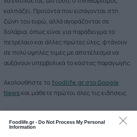
να ενισχύεται, ωστόσο, ο πληθωρισμός
καλπάζει. Προϊόντα που εισάγονται στη
ζώνη του ευρώ, αλλά αγοράζονται σε
δολάρια, όπως είναι για παράδειγμα το
πετρέλαιο και άλλες πρώτες ύλες, φτάνουν
σε πολύ υψηλές τιμές με αποτέλεσμα να
αυξάνουν υπερβολικά το κόστος παραγωγής.
Ακολουθήστε το
foodlife.gr στο Google
News
και μάθετε πρώτοι όλες τις ειδήσεις
TAGS:
ΕΛΑΙΟΛΑΔΟ
ΕΞΑΓΩΓΕΣ
ΚΟΜΠΟΣΤΑ
ΦΕΤΑ
Foodlife.gr -
Do Not Process My Personal
Information