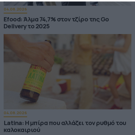
04.08.2026
Efood: Άλμα 74,7% στον τζίρο της Go
Delivery το 2025
04.08.2026
Latina: Η μπίρα που αλλάζει τον ρυθμό του
καλοκαιριού