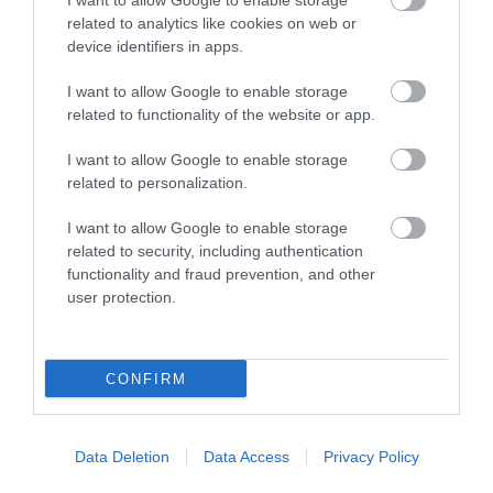
I want to allow Google to enable storage
related to analytics like cookies on web or
device identifiers in apps.
I want to allow Google to enable storage
related to functionality of the website or app.
04.08.2026
I want to allow Google to enable storage
Σκλαβενίτης: Άνοιξε νέο κατάστημα στη
related to personalization.
Σάμο
I want to allow Google to enable storage
related to security, including authentication
functionality and fraud prevention, and other
user protection.
CONFIRM
Data Deletion
Data Access
Privacy Policy