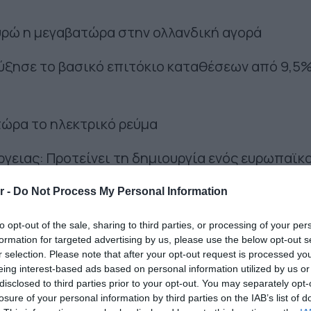
ευρώ η μεγαβατώρα στην ολλανδική αγορά
αύξησε το βασικό επιτόκιο καταθέσεων από 9,5
τώρα το ηλεκτρικό ρεύμα
ργειας: Προτείνει τη δημιουργία ενός ευρωπαϊκ
νεργειακή κρίση
r -
Do Not Process My Personal Information
 λήγει η προθεσμία για τις αιτήσεις
to opt-out of the sale, sharing to third parties, or processing of your per
formation for targeted advertising by us, please use the below opt-out s
για την ολοκλήρωση των μεταβιβάσεων ακινήτων
r selection. Please note that after your opt-out request is processed y
eing interest-based ads based on personal information utilized by us or
disclosed to third parties prior to your opt-out. You may separately opt-
losure of your personal information by third parties on the IAB’s list of
ντικατάστασης ηλεκτρικών συσκευών