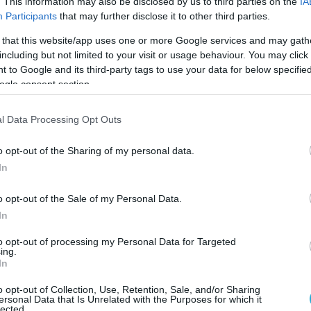
. This information may also be disclosed by us to third parties on the
IA
Participants
that may further disclose it to other third parties.
α την αντικατάσταση παλαιών ηλεκτρικών
 that this website/app uses one or more Google services and may gath
including but not limited to your visit or usage behaviour. You may click 
 to Google and its third-party tags to use your data for below specifi
ogle consent section.
ση των φόρων σε 48 δόσεις
 Μάρτιο η υποβολή – Σε 8 δόσεις, από το τέλος
l Data Processing Opt Outs
σοδήματος
o opt-out of the Sharing of my personal data.
In
Google News
και μάθετε πρώτοι όλες τις ειδήσει
o opt-out of the Sale of my Personal Data.
In
to opt-out of processing my Personal Data for Targeted
ing.
In
o opt-out of Collection, Use, Retention, Sale, and/or Sharing
ersonal Data that Is Unrelated with the Purposes for which it
ΙΣΣΟΤΕΡA
lected.