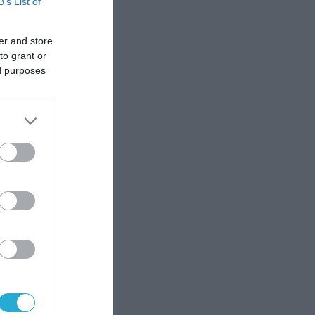
B’s List of
er and store
to grant or
ed purposes
ς