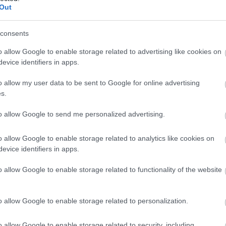
Out
consents
o allow Google to enable storage related to advertising like cookies on
evice identifiers in apps.
o allow my user data to be sent to Google for online advertising
s.
to allow Google to send me personalized advertising.
o allow Google to enable storage related to analytics like cookies on
evice identifiers in apps.
o allow Google to enable storage related to functionality of the website
04.08.2026
ΙΕΛΚΑ: Σε ποια προϊόντα αυξήθηκαν και 
ωγές
μειώθηκαν οι τιμές στα σούπερ μάρκετ
o allow Google to enable storage related to personalization.
o allow Google to enable storage related to security, including