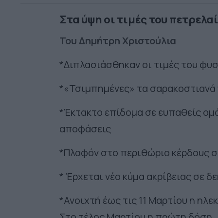
Στα ύψη οι τιμές του πετρελαί
Του Δημήτρη Χριστούλια
*Διπλασιάσθηκαν οι τιμές του φυσ
*«Τσιμπημένες» τα σαρακοστιανά 
*Έκτακτο επίδομα σε ευπαθείς ομάδ
αποφάσεις
*Πλαφόν στο περιθώριο κέρδους σ
* Έρχεται νέο κύμα ακρίβειας σε δ
*Ανοιχτή έως τις 11 Μαρτίου η ηλε
Στο τέλος Μαρτίου η πρώτη δόση