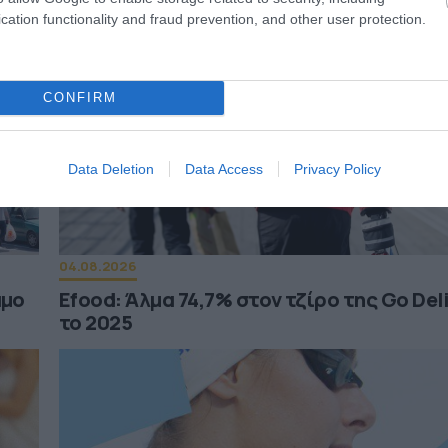
cation functionality and fraud prevention, and other user protection.
CONFIRM
Data Deletion
Data Access
Privacy Policy
04.08.2026
άμο
Efood: Άλμα 74,7% στον τζίρο της Go Del
το 2025