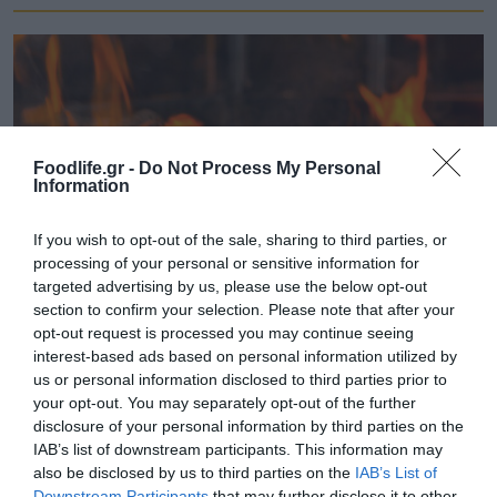
Foodlife.gr -
Do Not Process My Personal
Information
If you wish to opt-out of the sale, sharing to third parties, or
processing of your personal or sensitive information for
targeted advertising by us, please use the below opt-out
section to confirm your selection. Please note that after your
07.08.2026
opt-out request is processed you may continue seeing
Πληθωρισμός: Μειώθηκε τον Ιούλιο στο
interest-based ads based on personal information utilized by
us or personal information disclosed to third parties prior to
3,4% – «Καίνε» οι τιμές στα κρέατα
your opt-out. You may separately opt-out of the further
disclosure of your personal information by third parties on the
IAB’s list of downstream participants. This information may
also be disclosed by us to third parties on the
IAB’s List of
Downstream Participants
that may further disclose it to other