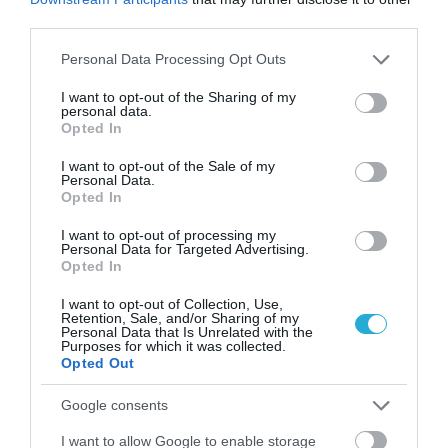
third parties.
Please note that this website/app uses one or more Google
Personal Data Processing Opt Outs
services and may gather and store information including but
not limited to your visit or usage behaviour. You may click to
I want to opt-out of the Sharing of my
personal data.
grant or deny consent to Google and its third-party tags to
Opted In
use your data for below specified purposes in below Google
consent section.
I want to opt-out of the Sale of my
Personal Data.
07.08.2026
Opted In
Κάρτα Αγρότη: Τι αλλάζει από τις 28
I want to opt-out of processing my
Αυγούστου – Πώς θα ενεργοποιείται
Personal Data for Targeted Advertising.
Opted In
I want to opt-out of Collection, Use,
Retention, Sale, and/or Sharing of my
Personal Data that Is Unrelated with the
Purposes for which it was collected.
Opted Out
Google consents
I want to allow Google to enable storage