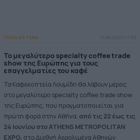
FOODLIFE TEAM
14.06.2023 | 11:50
To μεγαλύτερο specialty coffee trade
show της Ευρώπης για τους
επαγγελματίες του καφέ
Τα Καφεκοπτεία Λουμίδη θα λάβουν μέρος
στο μεγαλύτερο
specialty
coffee
trade
show
της Ευρώπης, που πραγματοποιείται για
πρώτη φορά στην Αθήνα,
από τις 22 έως τις
24 Ιουνίου στο ATHENS METROPOLITAN
EXPO,
στο Διεθνή Αερολιμένα Αθηνών