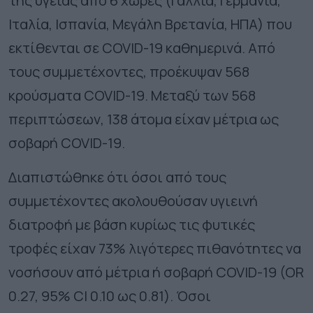
της υγείας από 6 χώρες (Γαλλία, Γερμανία,
Ιταλία, Ισπανία, Μεγάλη Βρετανία, ΗΠΑ) που
εκτίθενται σε COVID-19 καθημερινά. Από
τους συμμετέχοντες, προέκυψαν 568
κρούσματα COVID-19. Μεταξύ των 568
περιπτώσεων, 138 άτομα είχαν μέτρια ως
σοβαρή COVID-19.
Διαπιστώθηκε ότι όσοι από τους
συμμετέχοντες ακολουθούσαν υγιεινή
διατροφή με βάση κυρίως τις φυτικές
τροφές είχαν 73% λιγότερες πιθανότητες να
νοσήσουν από μέτρια ή σοβαρή COVID-19 (OR
0.27, 95% CI 0.10 ως 0.81). Όσοι