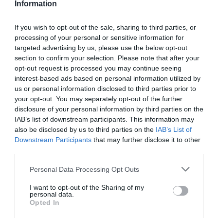
όσο το δυνατόν πιο κοντά στη μορφή με την
Information
οποία προέρχονται από τη γη, τη φύση. Οι
If you wish to opt-out of the sale, sharing to third parties, or
τροφές αυτές όχι μόνο έχουν χαμηλή
processing of your personal or sensitive information for
targeted advertising by us, please use the below opt-out
περιεκτικότητα σε ουσίες που προκαλούν
section to confirm your selection. Please note that after your
διάφορες ασθένειες, αλλά περιέχουν και
opt-out request is processed you may continue seeing
interest-based ads based on personal information utilized by
χιλιάδες άλλες προστατευτικές ουσίες,
us or personal information disclosed to third parties prior to
όπως φλαβονοειδή, καροτενοειδή, ρετινόλες,
your opt-out. You may separately opt-out of the further
disclosure of your personal information by third parties on the
λυκοπένιο με αντικαρκινικές,
IAB’s list of downstream participants. This information may
also be disclosed by us to third parties on the
IAB’s List of
ανοσοενισχυτικές και αντιγηραντικές
Downstream Participants
that may further disclose it to other
ιδιότητες.
third parties.
Please note that this website/app uses one or more Google
Personal Data Processing Opt Outs
services and may gather and store information including but
Ακολουθήστε το
foodlife.gr στο Google
not limited to your visit or usage behaviour. You may click to
I want to opt-out of the Sharing of my
personal data.
News
και μάθετε πρώτοι όλες τις ειδήσεις
grant or deny consent to Google and its third-party tags to
Opted In
use your data for below specified purposes in below Google