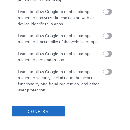
Πληθωρισμός: Μειώθηκε τον Ιούλιο στο
3,4% – «Καίνε» οι τιμές στα κρέατα
I want to allow Google to enable storage
related to analytics like cookies on web or
device identifiers in apps.
I want to allow Google to enable storage
related to functionality of the website or app.
I want to allow Google to enable storage
related to personalization.
I want to allow Google to enable storage
related to security, including authentication
functionality and fraud prevention, and other
user protection.
07.08.2026
Κάρτα Αγρότη: Τι αλλάζει από τις 28
Αυγούστου – Πώς θα ενεργοποιείται
CONFIRM