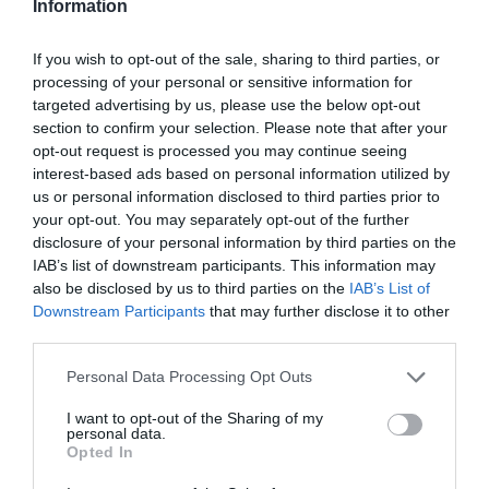
Information
Σημειώνεται ότι πρόκειται για ανατιμήσεις
If you wish to opt-out of the sale, sharing to third parties, or
που έχουν γίνει από μεμονωμένες εταιρείες
processing of your personal or sensitive information for
targeted advertising by us, please use the below opt-out
και δεν αφορούν το σύνολο των εταιρειών
section to confirm your selection. Please note that after your
που παράγουν ή εμπορεύονται τα
opt-out request is processed you may continue seeing
interest-based ads based on personal information utilized by
συγκεκριμένα αγαθά. Ανατιμήσεις που
us or personal information disclosed to third parties prior to
your opt-out. You may separately opt-out of the further
αναμένεται να περάσουν σταδιακά στα ράφια
disclosure of your personal information by third parties on the
των σούπερ ανάλογα με τα αποθέματα που
IAB’s list of downstream participants. This information may
also be disclosed by us to third parties on the
IAB’s List of
έχουν στις αποθήκες τους. Όπως
Downstream Participants
that may further disclose it to other
επισημαίνει στέλεχος γνωστής αλυσίδας
third parties.
σούπερ μάρκετ «σχεδόν καθημερινά οι
Please note that this website/app uses one or more Google
Personal Data Processing Opt Outs
services and may gather and store information including but
βιομηχανίες τροφίμων και άλλων προϊόντων
not limited to your visit or usage behaviour. You may click to
I want to opt-out of the Sharing of my
personal data.
grant or deny consent to Google and its third-party tags to
μα στέλνουν ανατιμημένους
Opted In
use your data for below specified purposes in below Google
τιμοκαταλόγους. Πλέον μετά από τόσους
consent section.