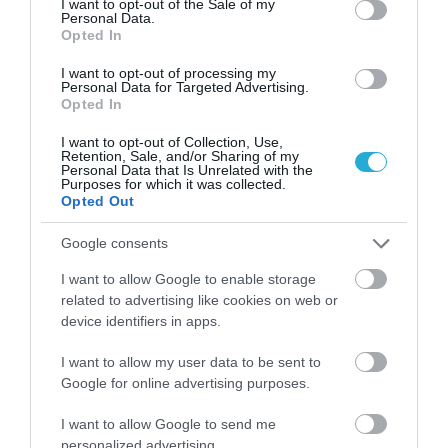
I want to opt-out of the Sale of my
Personal Data.
μήνες ενεργειακής κρίσης έχουν λιγοστέψει
Opted In
τα περιθώρια για να μπορέσουμε να
I want to opt-out of processing my
Personal Data for Targeted Advertising.
απορροφήσουμε έστω και ένα μικρό
Opted In
ποσοστό των ανατιμήσεων». Οι αλλαγές των
I want to opt-out of Collection, Use,
Retention, Sale, and/or Sharing of my
τιμών στα ράφια των σούπερ μάρκετ
Personal Data that Is Unrelated with the
Purposes for which it was collected.
πραγματοποιούνται σχεδόν σε καθημερινή
Opted Out
βάση, με στελέχη του λιανεμπορίου να
Google consents
επισημαίνουν ότι το φθινόπωρο θα
I want to allow Google to enable storage
υπάρξουν και νέες ανατιμήσεις.
related to advertising like cookies on web or
device identifiers in apps.
I want to allow my user data to be sent to
Ακολουθήστε το
foodlife.gr στο Google
Google for online advertising purposes.
News
και μάθετε πρώτοι όλες τις ειδήσεις
I want to allow Google to send me
personalized advertising.