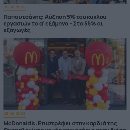
05.08.2026
Παπουτσάνης: Αύξηση 5% του κύκλου
εργασιών το α’ εξάμηνο – Στο 55% οι
εξαγωγές
05.08.2026
McDonald’s: Επιστρέφει στην καρδιά της
Θεσσαλονίκης με νέο εστιατόριο στην Αγίας