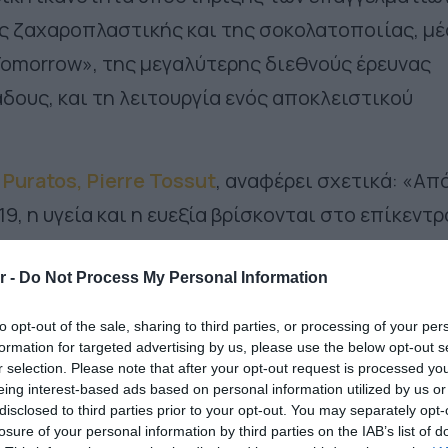
ης ζαχαροπλαστικής και της σοκολατοποιίας, μ
Tomorrow», της μεγαλύτερης διεθνούς έρευνας
ους, και τη λειτουργία ενός αποκλειστικού
Puratos, Pierre Tossut
, αναφέρει σχετικά: «Απ
19, η υγεία και η ευεξία βρίσκονται στο επίκεντρ
πτυξής μας. Από τα πρώτα κιόλας χρόνια της
r -
Do Not Process My Personal Information
 με υγιεινό, ψημένο φύτρο σίτου, ένα μείγμα
 και ένα με υψηλή περιεκτικότητα σε βιταμίνες
to opt-out of the sale, sharing to third parties, or processing of your per
νοτόμα προϊόντα και λύσεις με τη μεγαλύτερη
formation for targeted advertising by us, please use the below opt-out s
r selection. Please note that after your opt-out request is processed y
συμβιβασμούς στη γεύση, την υφή, την ποιότητα
eing interest-based ads based on personal information utilized by us or
disclosed to third parties prior to your opt-out. You may separately opt-
που αυτό αντικατοπτρίζεται στον Σκοπό μας».
losure of your personal information by third parties on the IAB’s list of