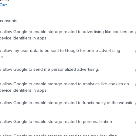
Puratos αποτελεί έκφραση όσων αντιπροσωπεύει
Out
ια την ίδια οι πελάτες, το ανθρώπινο δυναμικό κ
consents
ίει κανέναν. Η εταιρεία έχει διατηρήσει τον
o allow Google to enable storage related to advertising like cookies on
ολο, τον οποίο ανανέωσε και τοποθέτησε με
evice identifiers in apps.
ορικό της όνομα.
o allow my user data to be sent to Google for online advertising
s.
tion for Good» (Καινοτομία στα τρόφιμα για καλ
ία της εταιρείας να αυξήσει τον θετικό
to allow Google to send me personalized advertising.
 τη δημιουργία καινοτόμων λύσεων τροφίμων πο
o allow Google to enable storage related to analytics like cookies on
α και συμβάλλουν στη σταθερή πρόοδο των
evice identifiers in apps.
ανθρώπων και του πλανήτη.
o allow Google to enable storage related to functionality of the website
ένα γραφικό κυκλικό μήνυμα.
Το κόκκινο της
o allow Google to enable storage related to personalization.
ην οπτική γλώσσα της εταιρείας. Ως χρώμα, το
κότητα, το πάθος και την ίδια τη ζωογόνο δύνα
o allow Google to enable storage related to security, including