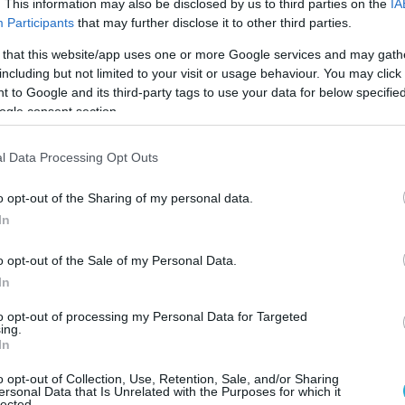
. This information may also be disclosed by us to third parties on the
IA
ητα και το motto μας «Food Innovation for Good
Participants
that may further disclose it to other third parties.
 Σκοπό) να καταστούν συνώνυμα με την Puratos.
 that this website/app uses one or more Google services and may gath
including but not limited to your visit or usage behaviour. You may click 
κεται ψηλά στο πρόγραμμά μας εδώ και πολλά
 to Google and its third-party tags to use your data for below specifi
ία τροφίμων που λειτουργεί με υπευθυνότητα, ε
ogle consent section.
 κοινωνίες όπου δραστηριοποιούμαστε, με τρό
l Data Processing Opt Outs
 όλων. Οι σχολές αρτοποιίας μας παρέχουν
 παράλληλα το πρόγραμμά μας Cacao-Trace βο
o opt-out of the Sharing of my personal data.
In
ώσουν το εισόδημά τους, χάρη στην παραγωγή
 από τη βελτίωση της διαδικασίας ζύμωσης.
o opt-out of the Sale of my Personal Data.
In
ισορροπημένο μοντέλο λειτουργίας, με σεβασμό
to opt-out of processing my Personal Data for Targeted
ing.
In
tos: Βασικά στοιχεία
o opt-out of Collection, Use, Retention, Sale, and/or Sharing
ersonal Data that Is Unrelated with the Purposes for which it
lected.