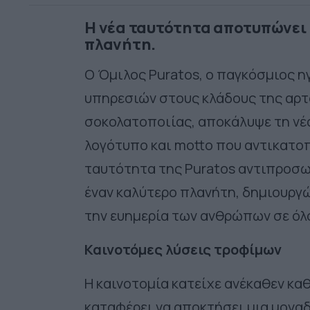
Η νέα ταυτότητα αποτυπώνει 
πλανήτη.
Ο Όμιλος Puratos, ο παγκόσμιος 
υπηρεσιών στους κλάδους της αρτ
σοκολατοποιίας, αποκάλυψε τη νέ
λογότυπο και motto που αντικατοπ
ταυτότητα της Puratos αντιπροσωπ
έναν καλύτερο πλανήτη, δημιουργώ
την ευημερία των ανθρώπων σε όλ
Καινοτόμες λύσεις τροφίμων
Η καινοτομία κατείχε ανέκαθεν καθ
καταφέρει να αποκτήσει μια μονα