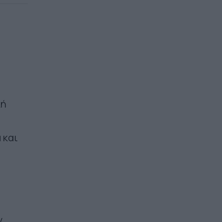
κή
 και
ν