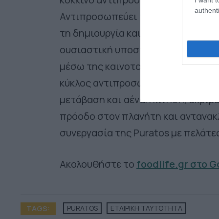
authenti
Αντιπροσωπεύει τη δέσμευση, την
τη δημιουργία καινοτόμων τροφίμω
ουσιαστική υποστήριξη στους πελ
μέσω της καινοτομίας, δημιουργώ
κύκλος αντιπροσωπεύει μια κίνησ
μετάβαση και αέναη κίνηση, ακριβ
πρόοδο στον πλανήτη και αντανακλ
συνεργασία της Puratos με πελάτες
Ακολουθήστε το
foodlife.gr στο 
TAGS:
PURATOS
ΕΤΑΙΡΙΚΗ ΤΑΥΤΟΤΗΤΑ