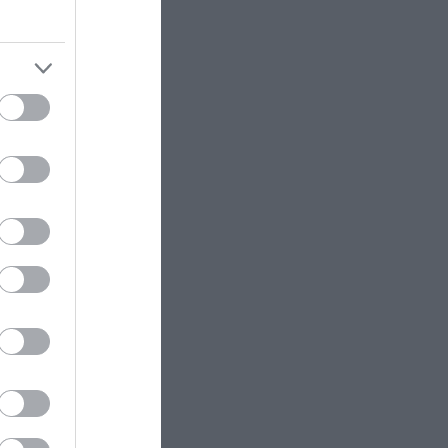
 η
αι
ό
υ
μη.