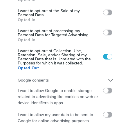
use your data for below specified purposes in below Google
consent section.
I want to opt-out of the Sale of my
Personal Data.
Opted In
I want to opt-out of processing my
Personal Data for Targeted Advertising.
Opted In
I want to opt-out of Collection, Use,
Retention, Sale, and/or Sharing of my
Personal Data that Is Unrelated with the
Purposes for which it was collected.
Opted Out
07.08.2026
Google consents
Πώς αμείβονται όσοι εργαστούν τον
I want to allow Google to enable storage
Δεκαπενταύγουστο
related to advertising like cookies on web or
device identifiers in apps.
I want to allow my user data to be sent to
Google for online advertising purposes.