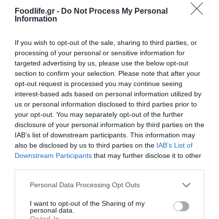
Foodlife.gr -
Do Not Process My Personal
07.08.2026
Information
Πληθωρισμός: Μειώθηκε τον Ιούλιο στο
3,4% – «Καίνε» οι τιμές στα κρέατα
If you wish to opt-out of the sale, sharing to third parties, or
processing of your personal or sensitive information for
targeted advertising by us, please use the below opt-out
section to confirm your selection. Please note that after your
opt-out request is processed you may continue seeing
interest-based ads based on personal information utilized by
us or personal information disclosed to third parties prior to
your opt-out. You may separately opt-out of the further
disclosure of your personal information by third parties on the
IAB’s list of downstream participants. This information may
also be disclosed by us to third parties on the
IAB’s List of
Downstream Participants
that may further disclose it to other
third parties.
Please note that this website/app uses one or more Google
07.08.2026
Personal Data Processing Opt Outs
services and may gather and store information including but
Κάρτα Αγρότη: Τι αλλάζει από τις 28
not limited to your visit or usage behaviour. You may click to
I want to opt-out of the Sharing of my
Αυγούστου – Πώς θα ενεργοποιείται
personal data.
grant or deny consent to Google and its third-party tags to
Opted In