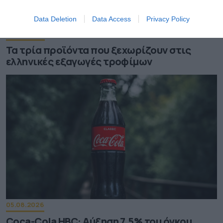
Data Deletion
Data Access
Privacy Policy
06.08.2026
Τα τρία προϊόντα που ξεχωρίζουν στις
ελληνικές εξαγωγές τροφίμων
05.08.2026
Coca-Cola HBC: Aύξηση 7,5% του όγκου