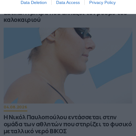
04.08.2026
Data Deletion
Data Access
Privacy Policy
Latina: Η μπίρα που αλλάζει τον ρυθμό του
καλοκαιριού
04.08.2026
Η Νικόλ Παυλοπούλου εντάσσεται στην
ομάδα των αθλητών που στηρίζει το φυσικό
μεταλλικό νερό ΒΙΚΟΣ