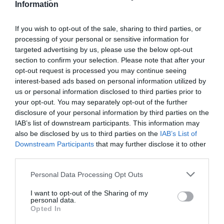
εργασιών το α’ εξάμηνο – Στο 55% οι
Information
εξαγωγές
If you wish to opt-out of the sale, sharing to third parties, or
processing of your personal or sensitive information for
targeted advertising by us, please use the below opt-out
section to confirm your selection. Please note that after your
opt-out request is processed you may continue seeing
interest-based ads based on personal information utilized by
us or personal information disclosed to third parties prior to
your opt-out. You may separately opt-out of the further
disclosure of your personal information by third parties on the
IAB’s list of downstream participants. This information may
also be disclosed by us to third parties on the
IAB’s List of
Downstream Participants
that may further disclose it to other
third parties.
04.08.2026
Please note that this website/app uses one or more Google
ΙΕΛΚΑ: Σε ποια προϊόντα αυξήθηκαν και πού
Personal Data Processing Opt Outs
services and may gather and store information including but
μειώθηκαν οι τιμές στα σούπερ μάρκετ
not limited to your visit or usage behaviour. You may click to
I want to opt-out of the Sharing of my
personal data.
grant or deny consent to Google and its third-party tags to
Opted In
use your data for below specified purposes in below Google