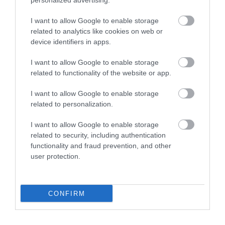
personalized advertising.
I want to allow Google to enable storage
related to analytics like cookies on web or
device identifiers in apps.
04.08.2026
I want to allow Google to enable storage
Efood: Άλμα 74,7% στον τζίρο της Go
related to functionality of the website or app.
Delivery το 2025
I want to allow Google to enable storage
related to personalization.
I want to allow Google to enable storage
related to security, including authentication
functionality and fraud prevention, and other
user protection.
CONFIRM