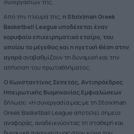
συνεργασιών της.
Από την πλευρά της
, η
Stoiximan
Greek
Basket
ball
League υποδέχεται έναν
κορυφαίο επιχειρηματικό εταίρο, του
οποίου το μέγεθος και η ηγετική θέση στην
αγορά
αναβαθμίζουν τη δυναμική και την
απήχηση του πρωταθλήματος.
Ο Κωνσταντίνος Σεπετάς, Αντιπρόεδρος
Ηπειρωτικής Βιομηχανίας Εμφιαλώσεων
δήλωσε: «Η συνεργασία μας με τη
Stoiximan
Greek Basket
ball
League αποτελεί σημείο
αναφοράς, αναδεικνύοντας τη σταθερή και
δυναμική παρουσία μας στον χώρο του