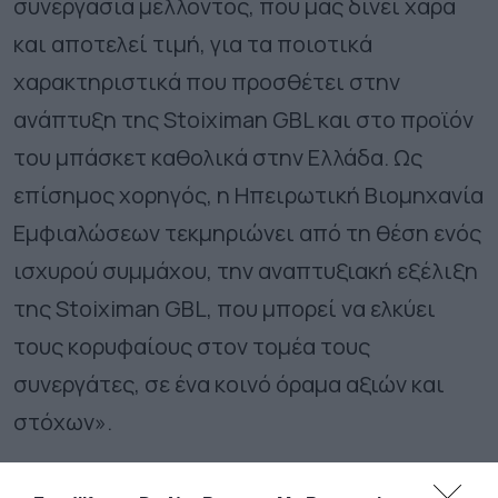
συνεργασία μέλλοντος, που μας δίνει χαρά
και αποτελεί τιμή, για τα ποιοτικά
χαρακτηριστικά που προσθέτει στην
ανάπτυξη της Stoiximan GBL και στο προϊόν
του μπάσκετ καθολικά στην Ελλάδα. Ως
επίσημος χορηγός, η Ηπειρωτική Βιομηχανία
Εμφιαλώσεων τεκμηριώνει από τη θέση ενός
ισχυρού συμμάχου, την αναπτυξιακή εξέλιξη
της Stoiximan GBL, που μπορεί να ελκύει
τους κορυφαίους στον τομέα τους
συνεργάτες, σε ένα κοινό όραμα αξιών και
στόχων».
Η Ηπειρωτική Βιομηχανία Εμφιαλώσεων και