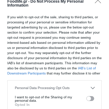
Foodlife.gr -
Do Not Process My Personal
η
Stoiximan
Greek Basket
ball
League
Information
μοιράζονται το ίδιο όραμα: να προβάλλουν
If you wish to opt-out of the sale, sharing to third parties, or
τις αξίες του αθλητισμού, την ευγενή άμιλλα,
processing of your personal or sensitive information for
την επιμονή, την ομαδικότητα και το πάθος
targeted advertising by us, please use the below opt-out
section to confirm your selection. Please note that after your
για πρόοδο. Η συνεργασία αυτή αναδεικνύει
opt-out request is processed you may continue seeing
interest-based ads based on personal information utilized by
τη σημασία της επιχειρηματικής
us or personal information disclosed to third parties prior to
υπευθυνότητας στον αθλητισμό,
your opt-out. You may separately opt-out of the further
disclosure of your personal information by third parties on the
ενδυναμώνει το ελληνικό μπάσκετ και
IAB’s list of downstream participants. This information may
also be disclosed by us to third parties on the
IAB’s List of
εμπνέει τη νέα γενιά.
Downstream Participants
that may further disclose it to other
third parties.
*
Ν
ielsenIQ Year 2024 Total Market Still Water
Please note that this website/app uses one or more Google
Personal Data Processing Opt Outs
services and may gather and store information including but
Ακολουθήστε το
foodlife.gr στο Google
not limited to your visit or usage behaviour. You may click to
I want to opt-out of the Sharing of my
personal data.
grant or deny consent to Google and its third-party tags to
News
και μάθετε πρώτοι όλες τις ειδήσεις
Opted In
use your data for below specified purposes in below Google