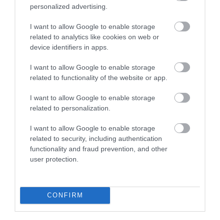
07.08.2026
personalized advertising.
Πληθωρισμός: Μειώθηκε τον Ιούλιο στο
3,4% – «Καίνε» οι τιμές στα κρέατα
I want to allow Google to enable storage
related to analytics like cookies on web or
device identifiers in apps.
I want to allow Google to enable storage
related to functionality of the website or app.
I want to allow Google to enable storage
related to personalization.
I want to allow Google to enable storage
related to security, including authentication
functionality and fraud prevention, and other
user protection.
07.08.2026
Κάρτα Αγρότη: Τι αλλάζει από τις 28
Αυγούστου – Πώς θα ενεργοποιείται
CONFIRM