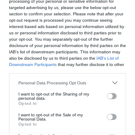
processing of your personal or sensitive information for
targeted advertising by us, please use the below opt-out
section to confirm your selection. Please note that after your
opt-out request is processed you may continue seeing
interest-based ads based on personal information utilized by
us or personal information disclosed to third parties prior to
your opt-out. You may separately opt-out of the further
disclosure of your personal information by third parties on the
04.08.2026
IAB’s list of downstream participants. This information may
also be disclosed by us to third parties on the
IAB’s List of
ΙΕΛΚΑ: Σε ποια προϊόντα αυξήθηκαν και πού
Downstream Participants
that may further disclose it to other
μειώθηκαν οι τιμές στα σούπερ μάρκετ
third parties.
Please note that this website/app uses one or more Google
Personal Data Processing Opt Outs
services and may gather and store information including but
not limited to your visit or usage behaviour. You may click to
I want to opt-out of the Sharing of my
personal data.
grant or deny consent to Google and its third-party tags to
Opted In
use your data for below specified purposes in below Google
consent section.
I want to opt-out of the Sale of my
Personal Data.
Opted In