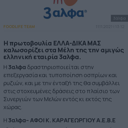
3άλφα
FOODLIFE TEAM
11.11.2021 | 13:12
Η πρωτοβουλία ΕΛΛΑ-ΔΙΚΑ ΜΑΣ
καλωσορίζει στα Μέλη της την αμιγώς
ελληνική εταιρία 3αλφα.
H
3αλφα
δραστηριοποιείται στην
επεξεργασία και τυποποίηση οσπρίων και
ρυζιών, και με την ένταξή της θα συμβάλλει
στις στοχευμένες δράσεις στο πλαίσιο των
Συνεργιών των Μελών εντός κι εκτός της
χώρας.
Η
3αλφα– ΑΦΟΙ Κ. ΚΑΡΑΓΕΩΡΓΙΟΥ Α.Ε.Β.Ε