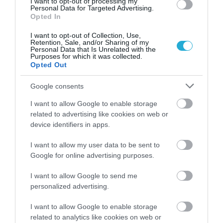
I want to opt-out of processing my
Personal Data for Targeted Advertising.
Opted In
04.08.2026
I want to opt-out of Collection, Use,
Retention, Sale, and/or Sharing of my
Σκλαβενίτης: Άνοιξε νέο κατάστημα στη
Personal Data that Is Unrelated with the
Purposes for which it was collected.
Σάμο
Opted Out
Google consents
I want to allow Google to enable storage
related to advertising like cookies on web or
device identifiers in apps.
I want to allow my user data to be sent to
Google for online advertising purposes.
I want to allow Google to send me
personalized advertising.
04.08.2026
I want to allow Google to enable storage
related to analytics like cookies on web or
Efood: Άλμα 74,7% στον τζίρο της Go