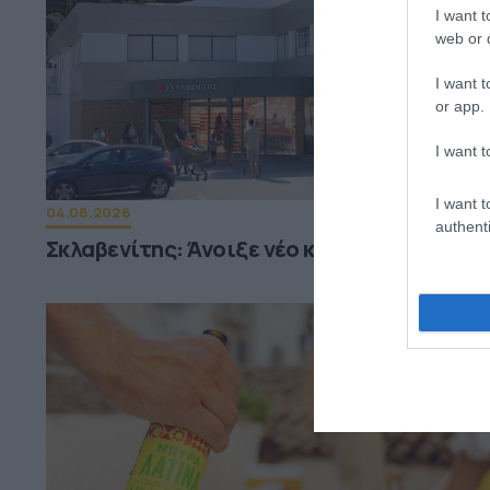
I want t
web or d
I want t
or app.
I want t
I want t
04.08.2026
authenti
Σκλαβενίτης: Άνοιξε νέο κατάστημα στη Σ