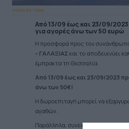
FOODLIFE TEAM
Από 13/09 έως και 23/09/202
για αγορές άνω των 50 ευρώ
Η προσφορά προς τον συνάνθρωπο,
– ΓΑΛΑΞΙΑΣ
και το αποδεικνύει κα
έμπρακτα τη Θεσσαλία.
Από 13/09 έως και 23/09/2023 πρ
άνω των 50€!
Η δωροεπιταγή μπορεί να εξαργυρ
αγαθών.
Παράλληλα, συνεχίζει να προσφέρ