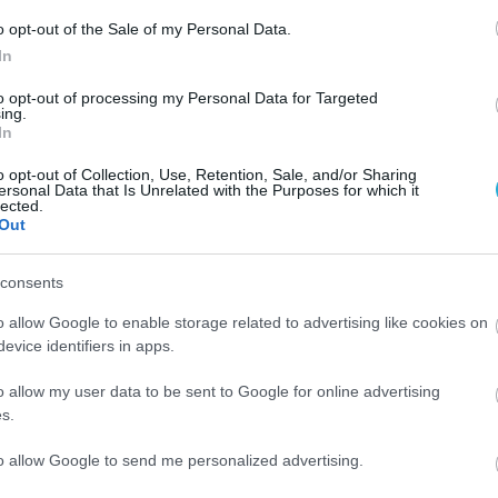
o opt-out of the Sale of my Personal Data.
In
to opt-out of processing my Personal Data for Targeted
ing.
In
o opt-out of Collection, Use, Retention, Sale, and/or Sharing
ersonal Data that Is Unrelated with the Purposes for which it
lected.
Out
consents
04.08.2026
o allow Google to enable storage related to advertising like cookies on
ΙΕΛΚΑ: Σε ποια προϊόντα αυξήθηκαν και 
evice identifiers in apps.
ωγές
μειώθηκαν οι τιμές στα σούπερ μάρκετ
o allow my user data to be sent to Google for online advertising
s.
to allow Google to send me personalized advertising.