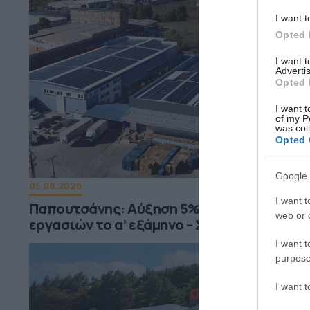
I want t
Opted 
I want 
Advertis
Opted 
I want t
of my P
was col
Opted 
Google 
05.08.2026
I want t
Παπουτσάνης: Αύξηση 5% του κύκλου
web or d
εργασιών το α’ εξάμηνο – Στο 55% οι εξαγ
I want t
purpose
I want 