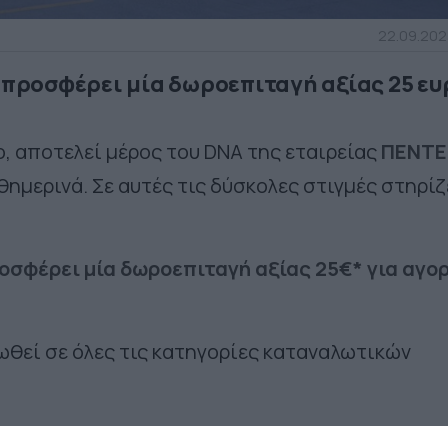
22.09.2023
3 προσφέρει μία δωροεπιταγή αξίας 25 ε
 αποτελεί μέρος του DNA της εταιρείας
ΠΕΝΤΕ
θημερινά. Σε αυτές τις δύσκολες στιγμές στηρίζ
οσφέρει μία δωροεπιταγή αξίας 25€* για αγο
ωθεί σε όλες τις κατηγορίες καταναλωτικών
ει
δωρεάν εμφιαλωμένα νερά και είδη πρώτης