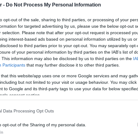
r -
Do Not Process My Personal Information
 έχουν ανάγκη.
to opt-out of the sale, sharing to third parties, or processing of your per
ση της ΠΕΝΤΕ Α.Ε – ΓΑΛΑΞΙΑΣ, αναγνωρίζει την
formation for targeted advertising by us, please use the below opt-out s
ζομένων των καταστημάτων της Θεσσαλίας, οι
r selection. Please note that after your opt-out request is processed y
eing interest-based ads based on personal information utilized by us or
από τις επιπτώσεις των πλημμυρών.
disclosed to third parties prior to your opt-out. You may separately opt-
losure of your personal information by third parties on the IAB’s list of
. This information may also be disclosed by us to third parties on the
IA
Google News
και μάθετε πρώτοι όλες τις ειδήσει
Participants
that may further disclose it to other third parties.
 that this website/app uses one or more Google services and may gath
including but not limited to your visit or usage behaviour. You may click 
 to Google and its third-party tags to use your data for below specifi
ogle consent section.
l Data Processing Opt Outs
ΙΣΣΟΤΕΡA
o opt-out of the Sharing of my personal data.
In