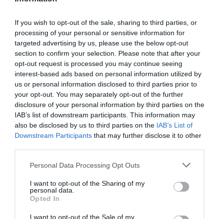
Διακεκριμένοι chefs έχοντας ως «εργαλεία»
If you wish to opt-out of the sale, sharing to third parties, or
τους εξαιρετικά προϊόντα από κάθε γωνιά
processing of your personal or sensitive information for
της χώρας μας θα δείξουν στους Έλληνες,
targeted advertising by us, please use the below opt-out
section to confirm your selection. Please note that after your
αλλά και διεθνείς επαγγελματίες
opt-out request is processed you may continue seeing
interest-based ads based on personal information utilized by
επισκέπτες, πρωτότυπους τρόπους και
us or personal information disclosed to third parties prior to
μοναδικές ιδέες που μπορούν να
your opt-out. You may separately opt-out of the further
disclosure of your personal information by third parties on the
αξιοποιήσουν όλα αυτά τα προϊόντα για να
IAB’s list of downstream participants. This information may
κάνουν την διαφορά στην επιχείρησή τους.
also be disclosed by us to third parties on the
IAB’s List of
Downstream Participants
that may further disclose it to other
Επίσης, οι τελευταίες τάσεις και οι εξελίξεις
third parties.
σε παγκόσμιο επίπεδο όσον αφορά την
Please note that this website/app uses one or more Google
Personal Data Processing Opt Outs
services and may gather and store information including but
παραγωγή και συσκευασία των τροφίμων και
not limited to your visit or usage behaviour. You may click to
I want to opt-out of the Sharing of my
personal data.
ποτών, τα νέα πακέτα και οι ευκαιρίες για
grant or deny consent to Google and its third-party tags to
Opted In
use your data for below specified purposes in below Google
χρηματοδοτήσεις, οι εξαγωγικές
consent section.
I want to opt-out of the Sale of my