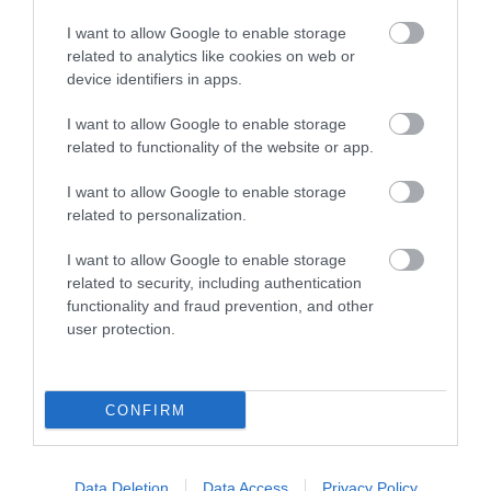
TAGS:
FOOD EXPO
I want to allow Google to enable storage
related to analytics like cookies on web or
device identifiers in apps.
ΠΕΡΙΣΣΟΤΕΡA
I want to allow Google to enable storage
related to functionality of the website or app.
I want to allow Google to enable storage
related to personalization.
I want to allow Google to enable storage
related to security, including authentication
functionality and fraud prevention, and other
user protection.
CONFIRM
07.08.2026
Πληθωρισμός: Μειώθηκε τον Ιούλιο στο
Data Deletion
Data Access
Privacy Policy