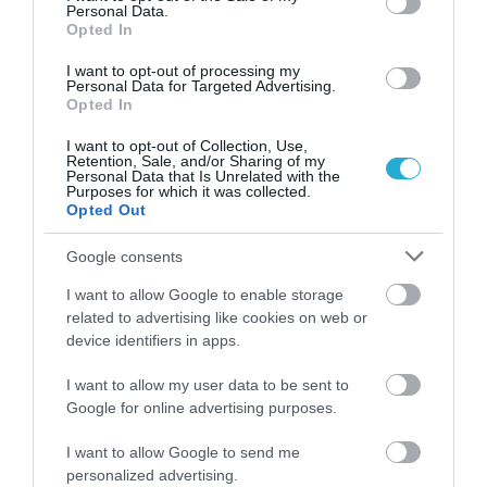
Personal Data.
δυνατότητες των ελληνικών τροφίμων και
Opted In
ποτών σε νέες αναπτυσσόμενες για αυτά
I want to opt-out of processing my
Personal Data for Targeted Advertising.
αγορές, οι στρατηγικές προσέγγισης των
Opted In
καταναλωτών της νέας εποχής αλλά και όλα
I want to opt-out of Collection, Use,
τα απαραίτητα marketing tools που
Retention, Sale, and/or Sharing of my
Personal Data that Is Unrelated with the
Purposes for which it was collected.
χρειάζεται μία επιχείρηση του κλάδου για να
Opted Out
αναπτυχθεί περαιτέρω, είναι μόνο μερικά
Google consents
από τα θέματα που θα αναλυθούν στο stage
I want to allow Google to enable storage
του Workshops & Seminars, στο Hall 2.
related to advertising like cookies on web or
device identifiers in apps.
Ακολουθήστε το
foodlife.gr στο Google
I want to allow my user data to be sent to
Google for online advertising purposes.
News
και μάθετε πρώτοι όλες τις ειδήσεις
I want to allow Google to send me
personalized advertising.