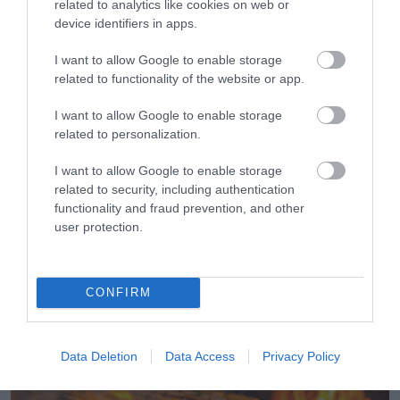
related to analytics like cookies on web or
device identifiers in apps.
I want to allow Google to enable storage
related to functionality of the website or app.
I want to allow Google to enable storage
related to personalization.
I want to allow Google to enable storage
related to security, including authentication
08.08.2026
functionality and fraud prevention, and other
user protection.
Νέο άλμα στις διεθνείς τιμές των τροφίμων
– Σε υψηλό τριετίας
CONFIRM
Data Deletion
Data Access
Privacy Policy