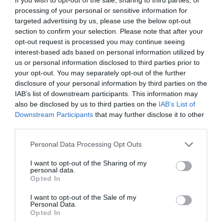
Εξοπλισμού, Ι.Η.Μ. Internationale
processing of your personal or sensitive information for
targeted advertising by us, please use the below opt-out
Handwerksmesse και η δεύτερη διοργάνωση
section to confirm your selection. Please note that after your
opt-out request is processed you may continue seeing
της FOOD & LIFE θα ανοίξει τις πύλες της
interest-based ads based on personal information utilized by
από τις 27.11.–01.12.2024, μαζί με τη Διεθνή
us or personal information disclosed to third parties prior to
your opt-out. You may separately opt-out of the further
Έκθεση ειδών οικιακής χρήσης, λαϊκής
disclosure of your personal information by third parties on the
IAB’s list of downstream participants. This information may
τέχνης και δώρων, Heim+Handwerk.
also be disclosed by us to third parties on the
IAB’s List of
Downstream Participants
that may further disclose it to other
third parties.
Ακολουθήστε το
foodlife.gr στο Google
Please note that this website/app uses one or more Google
News
και μάθετε πρώτοι όλες τις ειδήσεις
Personal Data Processing Opt Outs
services and may gather and store information including but
not limited to your visit or usage behaviour. You may click to
I want to opt-out of the Sharing of my
personal data.
grant or deny consent to Google and its third-party tags to
Opted In
TAGS:
FOOD & LIFE
ΓΕΡΜΑΝΙΑ
ΕΚΘΕΣΗ
ΤΡΟΦΙΜΑ
use your data for below specified purposes in below Google
consent section.
I want to opt-out of the Sale of my
Personal Data.
Opted In