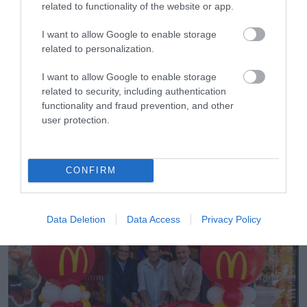
related to functionality of the website or app.
I want to allow Google to enable storage
related to personalization.
I want to allow Google to enable storage
related to security, including authentication
functionality and fraud prevention, and other
user protection.
05.08.2026
Παπουτσάνης: Αύξηση 5% του κύκλου
CONFIRM
εργασιών το α’ εξάμηνο – Στο 55% οι
εξαγωγές
Data Deletion
Data Access
Privacy Policy