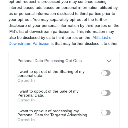
opt-out request is processed you may continue seeing
interest-based ads based on personal information utilized by
06.08.2026
us or personal information disclosed to third parties prior to
your opt-out. You may separately opt-out of the further
Τα τρία προϊόντα που ξεχωρίζουν στις
disclosure of your personal information by third parties on the
ελληνικές εξαγωγές τροφίμων
IAB’s list of downstream participants. This information may
also be disclosed by us to third parties on the
IAB’s List of
Downstream Participants
that may further disclose it to other
third parties.
Please note that this website/app uses one or more Google
Personal Data Processing Opt Outs
services and may gather and store information including but
not limited to your visit or usage behaviour. You may click to
I want to opt-out of the Sharing of my
personal data.
grant or deny consent to Google and its third-party tags to
Opted In
use your data for below specified purposes in below Google
consent section.
I want to opt-out of the Sale of my
Personal Data.
Opted In
I want to opt-out of processing my
05.08.2026
Personal Data for Targeted Advertising.
Coca-Cola HBC: Aύξηση 7,5% του όγκου
Opted In
πωλήσεων το α’ εξάμηνο