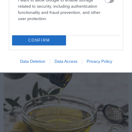
related to security, including authentication
functionality and fraud prevention, and other
user protection.
CONFIRM
05.08.2026
Coca-Cola HBC: Aύξηση 7,5% του όγκου
Data Deletion
Data Access
Privacy Policy
πωλήσεων το α’ εξάμηνο