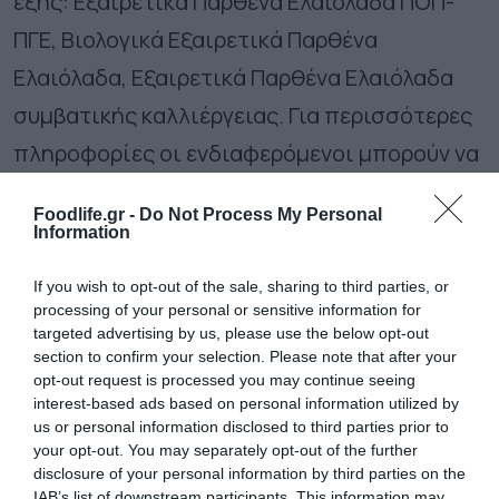
εξής: Εξαιρετικά Παρθένα Ελαιόλαδα ΠΟΠ-
ΠΓΕ, Βιολογικά Εξαιρετικά Παρθένα
Ελαιόλαδα, Εξαιρετικά Παρθένα Ελαιόλαδα
συμβατικής καλλιέργειας. Για περισσότερες
πληροφορίες οι ενδιαφερόμενοι μπορούν να
επισκεφθούν την ιστοσελίδα της
Foodlife.gr -
Do Not Process My Personal
ΦΙΛΑΙΟΣ,
www
.
filaios
.
org
.
Information
If you wish to opt-out of the sale, sharing to third parties, or
Ακολουθήστε το
foodlife.gr στο Google
processing of your personal or sensitive information for
News
και μάθετε πρώτοι όλες τις ειδήσεις
targeted advertising by us, please use the below opt-out
section to confirm your selection. Please note that after your
opt-out request is processed you may continue seeing
interest-based ads based on personal information utilized by
TAGS:
us or personal information disclosed to third parties prior to
your opt-out. You may separately opt-out of the further
ΔΙΑΓΩΝΙΣΜΟΣ ΠΟΙΟΤΗΤΑΣ ΕΞΑΙΡΕΤΙΚΟΥ ΠΑΡΘΕΝΟΥ ΕΛΑΙΟΛΑΔΟΥ
disclosure of your personal information by third parties on the
ΚΟΤΙΝΟΣ 2022
IAB’s list of downstream participants. This information may