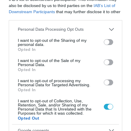
also be disclosed by us to third parties on the
IAB’s List of
Downstream Participants
that may further disclose it to other
ΠΕΡΙΣΣΟΤΕΡA
third parties.
Please note that this website/app uses one or more Google
Personal Data Processing Opt Outs
services and may gather and store information including but
not limited to your visit or usage behaviour. You may click to
I want to opt-out of the Sharing of my
personal data.
grant or deny consent to Google and its third-party tags to
Opted In
use your data for below specified purposes in below Google
consent section.
I want to opt-out of the Sale of my
Personal Data.
Opted In
I want to opt-out of processing my
Personal Data for Targeted Advertising.
Opted In
I want to opt-out of Collection, Use,
Retention, Sale, and/or Sharing of my
Personal Data that Is Unrelated with the
06.08.2026
Purposes for which it was collected.
ΕΒΕΠ: Συνάντηση συνεργασίας με τον Τάκη
Opted Out
Θεοδωρικάκο ενόψει ΔΕΘ
Google consents