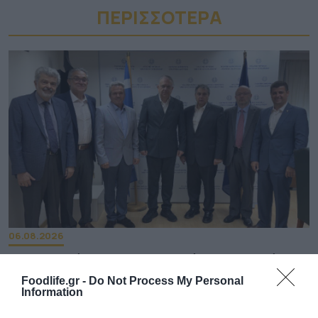
ΠΕΡΙΣΣΟΤΕΡA
06.08.2026
ΕΒΕΠ: Συνάντηση συνεργασίας με τον Τάκη
Θεοδωρικάκο ενόψει ΔΕΘ
Foodlife.gr -
Do Not Process My Personal
Information