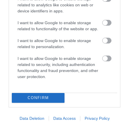
related to analytics like cookies on web or
05.08.2026
device identifiers in apps.
Νέο κύμα ανατιμήσεων στο ελαιόλαδο;
Καύσωνας, ξηρασία και πυρκαγιές απειλούν
I want to allow Google to enable storage
την παραγωγή στην Ευρώπη
related to functionality of the website or app.
I want to allow Google to enable storage
related to personalization.
I want to allow Google to enable storage
related to security, including authentication
functionality and fraud prevention, and other
user protection.
CONFIRM
05.08.2026
Data Deletion
Data Access
Privacy Policy
Παπουτσάνης: Αύξηση 5% του κύκλου
εργασιών το α’ εξάμηνο – Στο 55% οι