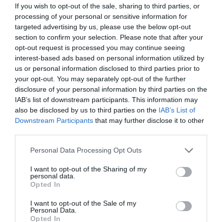
If you wish to opt-out of the sale, sharing to third parties, or
processing of your personal or sensitive information for
targeted advertising by us, please use the below opt-out
section to confirm your selection. Please note that after your
opt-out request is processed you may continue seeing
interest-based ads based on personal information utilized by
us or personal information disclosed to third parties prior to
your opt-out. You may separately opt-out of the further
disclosure of your personal information by third parties on the
IAB’s list of downstream participants. This information may
also be disclosed by us to third parties on the
IAB’s List of
06.08.2026
Downstream Participants
that may further disclose it to other
Τα τρία προϊόντα που ξεχωρίζουν στις
third parties.
ελληνικές εξαγωγές τροφίμων
Please note that this website/app uses one or more Google
Personal Data Processing Opt Outs
services and may gather and store information including but
not limited to your visit or usage behaviour. You may click to
I want to opt-out of the Sharing of my
personal data.
grant or deny consent to Google and its third-party tags to
Opted In
use your data for below specified purposes in below Google
consent section.
I want to opt-out of the Sale of my
Personal Data.
Opted In