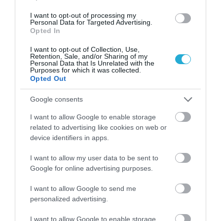
I want to opt-out of processing my
Personal Data for Targeted Advertising.
Opted In
I want to opt-out of Collection, Use,
Retention, Sale, and/or Sharing of my
05.08.2026
Personal Data that Is Unrelated with the
Purposes for which it was collected.
Coca-Cola HBC: Aύξηση 7,5% του όγκου
Opted Out
πωλήσεων το α’ εξάμηνο
Google consents
I want to allow Google to enable storage
related to advertising like cookies on web or
device identifiers in apps.
I want to allow my user data to be sent to
Google for online advertising purposes.
I want to allow Google to send me
personalized advertising.
I want to allow Google to enable storage