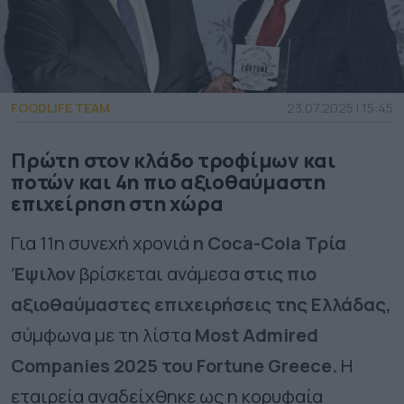
FOODLIFE TEAM
23.07.2025 | 15:45
Πρώτη στον κλάδο τροφίμων και
ποτών και 4η πιο αξιοθαύμαστη
επιχείρηση στη χώρα
Για 11η συνεχή χρονιά
η Coca-Cola Τρία
Έψιλον
βρίσκεται ανάμεσα
στις πιο
αξιοθαύμαστες επιχειρήσεις της Ελλάδας,
σύμφωνα με τη λίστα
Most Admired
Companies 2025 του
Fortune
Greece
.
Η
εταιρεία αναδείχθηκε ως η κορυφαία