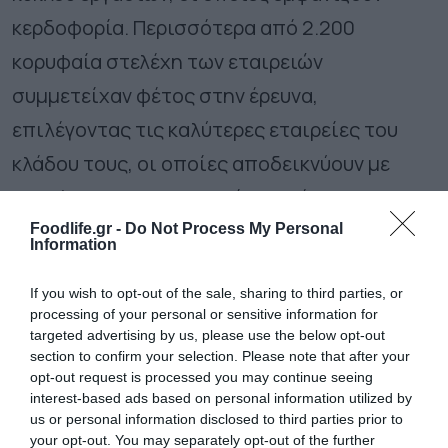
κερδοφορία. Περισσότερα από 2.200
κορυφαία στελέχη των εταιρειών
συμμετείχαν φέτος στην έρευνα,
επιλέγοντας τις καλύτερες εταιρείες του
κλάδου τους, οι οποίες αποδεικνύουν με
μετρήσιμες πρωτοβουλίες, πράξεις και
αποτελέσματα την αντοχή τους, την
Foodlife.gr -
Do Not Process My Personal
Information
εξωστρέφεια τους, την έμφαση στη
If you wish to opt-out of the sale, sharing to third parties, or
καινοτομία, τη βιωσιμότητα και την
processing of your personal or sensitive information for
αναπτυξιακή τους στρατηγική.
targeted advertising by us, please use the below opt-out
section to confirm your selection. Please note that after your
opt-out request is processed you may continue seeing
Ακολουθήστε το
foodlife.gr στο Google
interest-based ads based on personal information utilized by
us or personal information disclosed to third parties prior to
News
και μάθετε πρώτοι όλες τις ειδήσεις
your opt-out. You may separately opt-out of the further