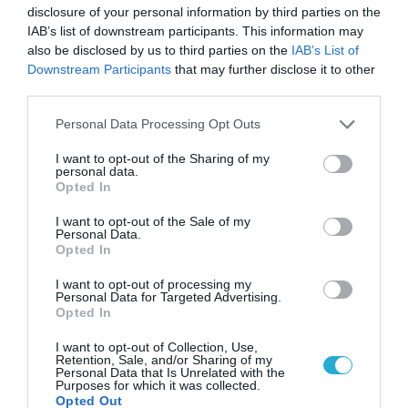
disclosure of your personal information by third parties on the
IAB’s list of downstream participants. This information may
also be disclosed by us to third parties on the
IAB’s List of
TAGS:
COCA - COLA ΤΡΙΑ ΕΨΙΛΟΝ
Downstream Participants
that may further disclose it to other
third parties.
ΠΕΡΙΣΣΟΤΕΡA
Please note that this website/app uses one or more Google
Personal Data Processing Opt Outs
services and may gather and store information including but
not limited to your visit or usage behaviour. You may click to
I want to opt-out of the Sharing of my
personal data.
grant or deny consent to Google and its third-party tags to
Opted In
use your data for below specified purposes in below Google
consent section.
I want to opt-out of the Sale of my
Personal Data.
Opted In
I want to opt-out of processing my
Personal Data for Targeted Advertising.
Opted In
I want to opt-out of Collection, Use,
Retention, Sale, and/or Sharing of my
Personal Data that Is Unrelated with the
Purposes for which it was collected.
Opted Out
07.08.2026