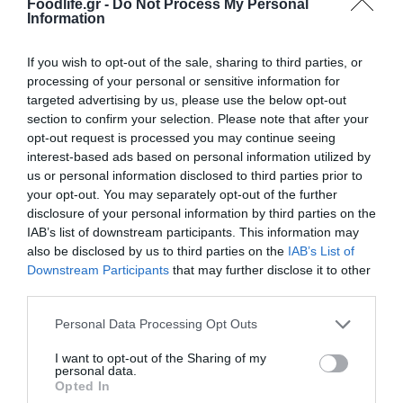
Foodlife.gr -
Do Not Process My Personal
Information
2019-2022».
If you wish to opt-out of the sale, sharing to third parties, or
Η εστίαση της κυβέρνησης στην πορεία της
processing of your personal or sensitive information for
μικροοικονομίας πρέπει να είναι συνεχής,
targeted advertising by us, please use the below opt-out
section to confirm your selection. Please note that after your
ειδικά σε μια περίοδο όπου οι
opt-out request is processed you may continue seeing
interest-based ads based on personal information utilized by
πληθωριστικές πιέσεις έχουν επιφέρει ένα
us or personal information disclosed to third parties prior to
ισχυρό πλήγμα σε νοικοκυριά και
your opt-out. You may separately opt-out of the further
disclosure of your personal information by third parties on the
επιχειρήσεις. Ωστόσο πιστεύω ότι η
IAB’s list of downstream participants. This information may
κυβέρνησης ορθώς εστιάζει και στην
also be disclosed by us to third parties on the
IAB’s List of
Downstream Participants
that may further disclose it to other
μακροοικονομία. Και αναφέρομαι στην
third parties.
προσπάθεια που γίνεται για να ανακτηθεί η
Please note that this website/app uses one or more Google
Personal Data Processing Opt Outs
services and may gather and store information including but
επενδυτική βαθμίδα, η οποία θα
not limited to your visit or usage behaviour. You may click to
I want to opt-out of the Sharing of my
personal data.
σηματοδοτήσει ότι η ελληνική οικονομία
grant or deny consent to Google and its third-party tags to
Opted In
use your data for below specified purposes in below Google