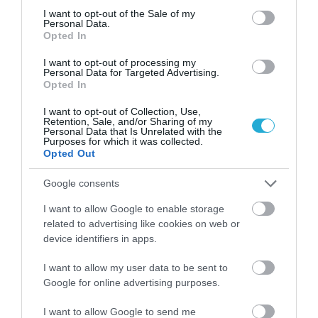
γυρίζει οριστικά σελίδα.
consent section.
I want to opt-out of the Sale of my
Personal Data.
Το κόστος δανεισμού της χώρας θα μειωθεί
Opted In
και σημαντικά επενδυτικά κεφάλαια θα
I want to opt-out of processing my
Personal Data for Targeted Advertising.
εισρεύσουν στην ελληνική αγορά. Μετά από
Opted In
πολλά χρόνια η ελληνική οικονομία θα μπει
I want to opt-out of Collection, Use,
Retention, Sale, and/or Sharing of my
στο στόχαστρο των μεγαλυτέρων
Personal Data that Is Unrelated with the
Purposes for which it was collected.
Opted Out
επενδυτικών οίκων. Και αυτό θα έχει
πολλαπλά οφέλη για όλους. Οι ελληνικές
Google consents
επιχειρήσεις έχουν βιώσει πολύ δύσκολες
I want to allow Google to enable storage
related to advertising like cookies on web or
καταστάσεις τα τελευταία 13 χρόνια. Κανείς
device identifiers in apps.
πλέον δεν έχει τα οικονομικά αποθέματα να
I want to allow my user data to be sent to
αντιμετωπίσει παρόμοιες καταστάσεις, εάν
Google for online advertising purposes.
η οικονομία της χώρας εισέλθει για
I want to allow Google to send me