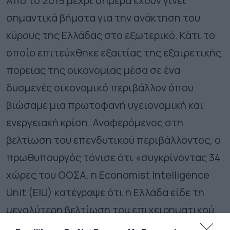
Από το 2019 μέχρι σήμερα έχουν γίνει
σημαντικά βήματα για την ανάκτηση του
κύρους της Ελλάδας στο εξωτερικό. Κάτι το
οποίο επιτεύχθηκε εξαιτίας της εξαιρετικής
πορείας της οικονομίας μέσα σε ένα
δυσμενές οικονομικό περιβάλλον όπου
βιώσαμε μια πρωτοφανή υγειονομική και
ενεργειακή κρίση. Αναφερόμενος στη
βελτίωση του επενδυτικού περιβάλλοντος, ο
πρωθυπουργός τόνισε ότι «συγκρίνοντας 34
χώρες του ΟΟΣΑ, η Economist Intelligence
Unit (EIU) κατέγραψε ότι η Ελλάδα είδε τη
μεγαλύτερη βελτίωση του επιχειρηματικού
περιβάλλοντος ανάμεσα σε 81 χώρες μεταξύ