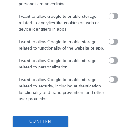
διάφορους λόγους σε νέες περιπέτειες.
personalized advertising.
Κοντολογίς και ορμώμενος από το ταξίδι του
I want to allow Google to enable storage
related to analytics like cookies on web or
πρωθυπουργού στην Ιαπωνία θα πρέπει
device identifiers in apps.
πάση θυσία να αποφύγουμε τα λάθη του
I want to allow Google to enable storage
παρελθόντος και ένα νέο οικονομικό
related to functionality of the website or app.
«χαρακίρι».
I want to allow Google to enable storage
related to personalization.
Ακολουθήστε το
foodlife.gr στο Google
I want to allow Google to enable storage
News
και μάθετε πρώτοι όλες τις ειδήσεις
related to security, including authentication
functionality and fraud prevention, and other
user protection.
ΠΕΡΙΣΣΟΤΕΡA
CONFIRM