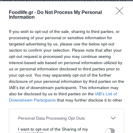
και των εμπορευμάτων αποτελεί ένα από τα
σημαντικότερα προβλήματα που
Foodlife.gr -
Do Not Process My Personal
Information
αντιμετωπίζουν οι επιχειρήσεις. Οι
ληξιπρόθεσμες οφειλές σε εφορία,
If you wish to opt-out of the sale, sharing to third parties, or
processing of your personal or sensitive information for
ασφαλιστικά ταμεία και τράπεζες
targeted advertising by us, please use the below opt-out
συνεχίζουν και απειλούν την βιωσιμότητα
section to confirm your selection. Please note that after your
opt-out request is processed you may continue seeing
χιλιάδων επιχειρήσεων.
interest-based ads based on personal information utilized by
us or personal information disclosed to third parties prior to
Στην παρούσα χρονική στιγμή και για το
your opt-out. You may separately opt-out of the further
disclosure of your personal information by third parties on the
επόμενο χρονικό διάστημα η πλειονότητα
IAB’s list of downstream participants. This information may
also be disclosed by us to third parties on the
IAB’s List of
των επιχειρηματιών είναι συγκρατημένοι
Downstream Participants
that may further disclose it to other
αισιόδοξοι καθώς οι οικονομικοί δείκτες
third parties.
μπορούν να ευημερούν ωστόσο η πραγματική
Please note that this website/app uses one or more Google
Personal Data Processing Opt Outs
services and may gather and store information including but
κατάσταση στην αγορά παραμένει δύσκολη.
not limited to your visit or usage behaviour. You may click to
I want to opt-out of the Sharing of my