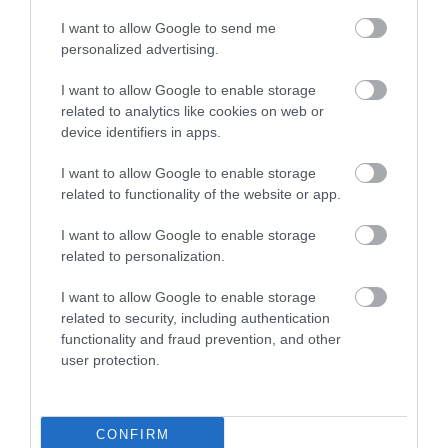
είναι καλύτερη αποφεύγοντας τα λάθη του
I want to allow Google to send me
παρελθόντος. Αξιοποιώντας τα κονδύλια του
personalized advertising.
Ταμείου Ανάκαμψης και του ΕΣΠΑ και πάνω
I want to allow Google to enable storage
related to analytics like cookies on web or
απ’ όλα αναδεικνύοντας τα συγκριτικά
device identifiers in apps.
πλεονεκτήματα της ελληνικής αγοράς η
I want to allow Google to enable storage
εγχώρια επιχειρηματικότητα μπορεί να μπει
related to functionality of the website or app.
σε μια σταθερή και βιώσιμη τροχιά
I want to allow Google to enable storage
ανάπτυξης.
related to personalization.
I want to allow Google to enable storage
Ακολουθήστε το
foodlife.gr στο Google
related to security, including authentication
functionality and fraud prevention, and other
News
και μάθετε πρώτοι όλες τις ειδήσεις
user protection.
ΠΕΡΙΣΣΟΤΕΡA
CONFIRM