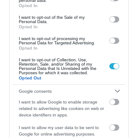
personal data.
Κράτος και επιχειρήσεις θα πρέπει να είναι
grant or deny consent to Google and its third-party tags to
Opted In
use your data for below specified purposes in below Google
σε διαρκή επιφυλακή. Οι επιχειρήσεις
consent section.
I want to opt-out of the Sale of my
Personal Data.
επιζητούν την κανονικότητα και προς αυτή
Opted In
την κατεύθυνση θα πρέπει να συνεχισθεί η
I want to opt-out of processing my
Personal Data for Targeted Advertising.
στήριξή τους μέσα από την λήψη
Opted In
βραχυπρόθεσμων και μακροπρόθεσμων
I want to opt-out of Collection, Use,
Retention, Sale, and/or Sharing of my
μέτρων.
Personal Data that Is Unrelated with the
Purposes for which it was collected.
Opted Out
Την ίδια στιγμή πρέπει να συνεχισθούν με
αμείωτη ένταση οι μεταρρυθμίσεις
Google consents
προκειμένου η ελληνική αγορά να καταστεί
I want to allow Google to enable storage
related to advertising like cookies on web or
ακόμη περισσότερο ελκυστική σε εγχώριους
device identifiers in apps.
και αλλοδαπούς επενδυτές. Η επόμενη ημέρα
I want to allow my user data to be sent to
για τις ελληνικές επιχειρήσεις μπορεί να
Google for online advertising purposes.