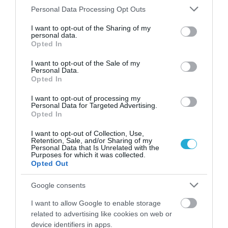
Please note that this website/app uses one or more Google
Personal Data Processing Opt Outs
services and may gather and store information including but
not limited to your visit or usage behaviour. You may click to
I want to opt-out of the Sharing of my
personal data.
grant or deny consent to Google and its third-party tags to
Opted In
use your data for below specified purposes in below Google
consent section.
I want to opt-out of the Sale of my
Personal Data.
Opted In
I want to opt-out of processing my
Personal Data for Targeted Advertising.
Opted In
I want to opt-out of Collection, Use,
Retention, Sale, and/or Sharing of my
Personal Data that Is Unrelated with the
Purposes for which it was collected.
Opted Out
Google consents
I want to allow Google to enable storage
related to advertising like cookies on web or
device identifiers in apps.