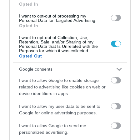
Opted In
I want to opt-out of processing my
Personal Data for Targeted Advertising.
Opted In
I want to opt-out of Collection, Use,
Retention, Sale, and/or Sharing of my
Personal Data that Is Unrelated with the
Οπωσδήποτε να δοκιμάσετε τα φρέσκα
Purposes for which it was collected.
Opted Out
θαλασσινά που φτιάχνουν για εσάς στα μπαρ
Google consents
και εστιατόρια που υπάρχουν στην αγορά.
I want to allow Google to enable storage
Εμείς δοκιμάσαμε τα καλύτερα θαλασσινά
related to advertising like cookies on web or
αλλά και εξαιρετικό ισπανικό κρασί σε
device identifiers in apps.
απίστευτες τιμές. Μη χάσετε αυτή την
I want to allow my user data to be sent to
μοναδική εμπειρία!
Google for online advertising purposes.
I want to allow Google to send me
personalized advertising.