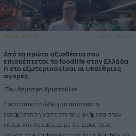
FOODLIFE TEAM
29.12.2021 | 08:30
Από τα πρώτα αξιοθέατα που
επισκέπτεται το foodlife στην Ελλάδα
ή στο εξωτερικό είναι οι υπαίθριες
αγορές.
Του Δημήτρη Χριστούλια
Προσωπικά νιώθω μια απίστευτη
ευχαρίστηση να περπατάω ανάμεσα στον
κόσμο και να χαζεύω με τις ώρες τους
πάγκους με τα φρέσκα προϊόντα. Και φυσικά