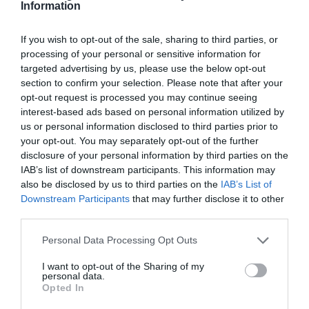
Information
καταλαβαίνετε ότι αυτός είναι ο πιο κομψός
τρόπος για ένα απαραίτητο ‘pause’.
If you wish to opt-out of the sale, sharing to third parties, or
processing of your personal or sensitive information for
targeted advertising by us, please use the below opt-out
Orloff
spa
–
St
.
George
Lycabettus
section to confirm your selection. Please note that after your
opt-out request is processed you may continue seeing
Κλεομένους 2 Κολωνάκι |
E
:
sgl
@
orloffspa
.
gr
| Τ: 210
interest-based ads based on personal information utilized by
2107228981
us or personal information disclosed to third parties prior to
your opt-out. You may separately opt-out of the further
disclosure of your personal information by third parties on the
Opening
hours
:
Καθημερινά 10:00 με 20:00, Δευτέρα με
IAB’s list of downstream participants. This information may
Κυριακή
also be disclosed by us to third parties on the
IAB’s List of
Downstream Participants
that may further disclose it to other
third parties.
Ακολουθήστε το
foodlife.gr στο Google
Please note that this website/app uses one or more Google
Personal Data Processing Opt Outs
News
και μάθετε πρώτοι όλες τις ειδήσεις
services and may gather and store information including but
not limited to your visit or usage behaviour. You may click to
I want to opt-out of the Sharing of my
personal data.
grant or deny consent to Google and its third-party tags to
Opted In
use your data for below specified purposes in below Google
TAGS:
ST. GEORGE LYCABETTUS