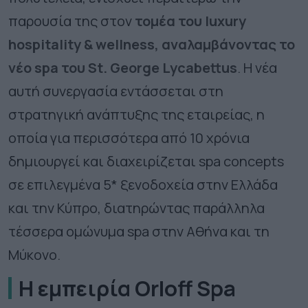
παρουσία της στον
τομέα του
luxury
hospitality
&
wellness
, αναλαμβάν
o
ντας το
νέο
spa
του
St
.
George
Lycabettus
. Η νέα
αυτή συνεργασία εντάσσεται στη
στρατηγική ανάπτυξης της εταιρείας, η
οποία για περισσότερα από 10 χρόνια
δημιουργεί και διαχειρίζεται
spa
concepts
σε επιλεγμένα 5* ξενοδοχεία στην Ελλάδα
και την Κύπρο, διατηρώντας παράλληλα
τέσσερα ομώνυμα
spa
στην Αθήνα και τη
Μύκονο.
H
εμπειρία
Orloff
Spa