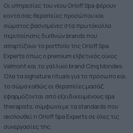
Οι υπηρεσίες του νέου
Orloff
Spa
φέρουν
κοντά σας θεραπείες προσώπου και
σώματος βασισμένες στα πρωτόκολλα
περιποίησης διεθνών
brands
που
απαρτίζουν το
portfolio
της
Orloff
Spa
Experts
όπως ο
premium
ελβετικός οίκος
Valmont
και το γαλλικό
brand
Cinq
Mondes
.
Όλα τα
signature
rituals
για το πρόσωπο και
το σώμα καθώς οι θεραπείες μασάζ
εφαρμόζονται από εξειδικευμένους
spa
therapists
, σύμφωνα με τα
standards
που
ακολουθεί η
Orloff
Spa
Experts
σε όλες τις
συνεργασίες της.